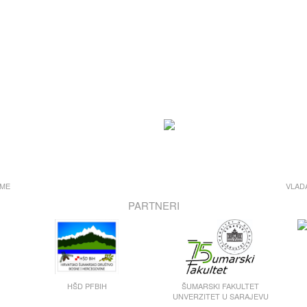
UME
VLAD
PARTNERI
HŠD PFBIH
ŠUMARSKI FAKULTET
UNVERZITET U SARAJEVU