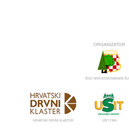
ORGANIZATOR
ŠGD HERCEGBOSANSKE Š
HRVATSKI DRVNI KLASTER
UŠIT FBiH