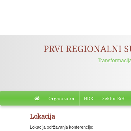
PRVI REGIONALNI 
Transformacij
Organizator
HDK
Sektor BiH
Lokacija
Lokacija održavanja konferencije: