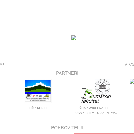
UME
VLAD
PARTNERI
HŠD PFBIH
ŠUMARSKI FAKULTET
UNVERZITET U SARAJEVU
POKROVITELJI