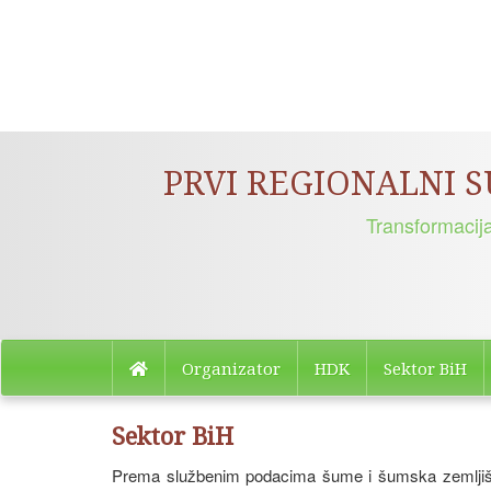
PRVI REGIONALNI 
Transformacij
Organizator
HDK
Sektor BiH
Sektor BiH
Prema službenim podacima šume i šumska zemljišta