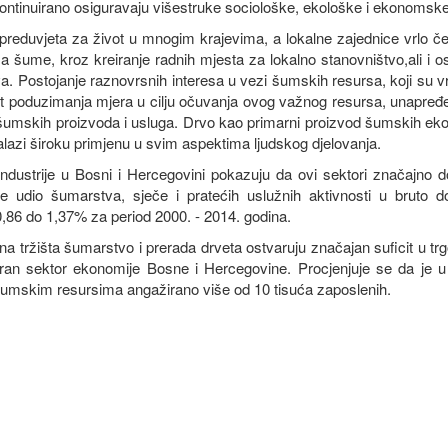
ontinuirano osiguravaju višestruke sociološke, ekološke i ekonomske 
reduvjeta za život u mnogim krajevima, a lokalne zajednice vrlo če
ama šume, kroz
kreiranje radnih mjesta za lokalno stanovništvo,ali i o
ava. Postojanje raznovrsnih interesa u vezi šumskih resursa, koji su v
t poduzimanja mjera u cilju očuvanja ovog važnog resursa, unapređe
je šumskih proizvoda i usluga. Drvo kao primarni proizvod šumskih e
alazi široku primjenu u svim aspektima ljudskog djelovanja.
ndustrije u Bosni i Hercegovini pokazuju da ovi sektori značajno d
o se udio šumarstva, sječe i pratećih uslužnih aktivnosti u bruto
,86 do 1,37% za period 2000. - 2014. godina.
na tržišta šumarstvo i prerada drveta ostvaruju značajan suficit u tr
entiran sektor ekonomije Bosne i Hercegovine. Procjenjuje se da je 
šumskim resursima angažirano više od 10 tisuća zaposlenih.