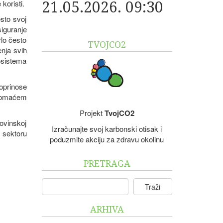
21.05.2026. 09:30
koristi.
sto svoj
siguranje
rlo često
TVOJCO2
nja svih
kosistema
oprinose
 domaćem
Projekt
TvojCO2
govinskoj
Izračunajte svoj karbonski otisak i
u sektoru
poduzmite akciju za zdravu okolinu
PRETRAGA
Traži
ARHIVA