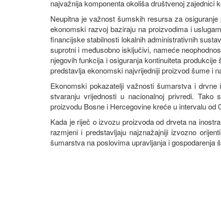
najvažnija komponenta okoliša društvenoj zajednici k
Neupitna je važnost šumskih resursa za osiguranje p
ekonomski razvoj baziraju na proizvodima i uslug
financijske stabilnosti lokalnih administrativnih sust
suprotni i međusobno isključivi, nameće neophodnos
njegovih funkcija i osiguranja kontinuiteta produkci
predstavlja ekonomski najvrijedniji proizvod šume i n
Ekonomski pokazatelji važnosti šumarstva i drvne i
stvaranju vrijednosti u nacionalnoj privredi. Tak
proizvodu Bosne i Hercegovine kreće u intervalu od 0
Kada je riječ o izvozu proizvoda od drveta na inostra
razmjeni i predstavljaju najznažajniji izvozno orij
šumarstva na poslovima upravljanja i gospodarenja 