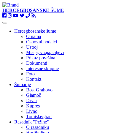
HERCEGBOSANSKE
ŠUME
Toggle
navigation
Hercegbosanske šume
O nama
Osnovni podatci
Ustroj
Misija, vizija, ciljevi
Prikaz površina
Dokumenti
Interesne skupine
Foto
Kontakt
Šumarije
Bos. Grahovo
Glamoč
Drvar
Kupres
Livno
Tomislavgrad
Rasadnik "Pržine"
O rasadniku
Hortikultura