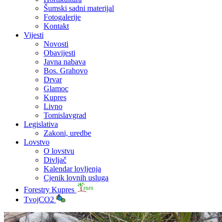
Šumski sadni materijal
Fotogalerije
Kontakt
Vijesti
Novosti
Obavijesti
Javna nabava
Bos. Grahovo
Drvar
Glamoc
Kupres
Livno
Tomislavgrad
Legislativa
Zakoni, uredbe
Lovstvo
O lovstvu
Divljač
Kalendar lovljenja
Cjenik lovnih usluga
Forestry Kupres
TvojCO2