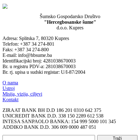
Šumsko Gospodarsko Društvo
"Hercegbosanske šume"
d.o.o. Kupres
Adresa: Splitska 7, 80320 Kupres
Telefon: +387 34 274-801
Faks: +387 34 274-800
E-mail: info@hbsume.ba
Identifikacijski broj: 4281038670003
Br. u registru PDV-a: 281038670003
Br. rj. upisa u sudski registar: U/I-87/2004
O nama
Ustroj
Misija, vizija, ciljevi
Kontakt
ZIRAAT BANK BH D.D 186 201 0310 642 375
UNICREDIT BANK D.D. 338 150 2289 612 538
INTESA SANPAOLO BANKA: 154 999 5000 101 345
ADDIKO BANK D.D. 306 009 0000 487 051