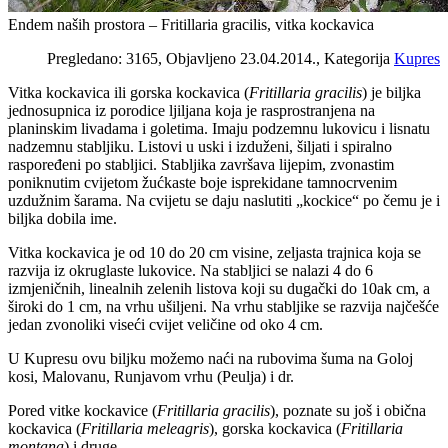
Endem naših prostora – Fritillaria gracilis, vitka kockavica
Pregledano: 3165, Objavljeno 23.04.2014., Kategorija
Kupres
Vitka kockavica ili gorska kockavica (
Fritillaria gracilis
) je biljka
jednosupnica iz porodice ljiljana koja je rasprostranjena na
planinskim livadama i goletima. Imaju podzemnu lukovicu i lisnatu
nadzemnu stabljiku. Listovi u uski i izduženi, šiljati i spiralno
raspoređeni po stabljici. Stabljika završava lijepim, zvonastim
poniknutim cvijetom žućkaste boje isprekidane tamnocrvenim
uzdužnim šarama. Na cvijetu se daju naslutiti „kockice“ po čemu je i
biljka dobila ime.
Vitka kockavica je od 10 do 20 cm visine, zeljasta trajnica koja se
razvija iz okruglaste lukovice. Na stabljici se nalazi 4 do 6
izmjeničnih, linealnih zelenih listova koji su dugački do 10ak cm, a
široki do 1 cm, na vrhu ušiljeni. Na vrhu stabljike se razvija najčešće
jedan zvonoliki viseći cvijet veličine od oko 4 cm.
U Kupresu ovu biljku možemo naći na rubovima šuma na Goloj
kosi, Malovanu, Runjavom vrhu (Peulja) i dr.
Pored vitke kockavice (
Fritillaria gracilis
), poznate su još i obična
kockavica (
Fritillaria meleagris
), gorska kockavica (
Fritillaria
montana
) i druge.