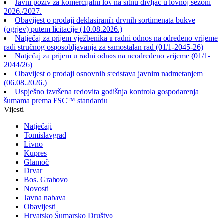
Javni poziv za komercijalni lov na sitnu divljač u lovnoj sezoni
2026./2027.
Obavijest o prodaji deklasiranih drvnih sortimenata bukve
(ogrjev) putem licitacije (10.08.2026.)
Natječaj za prijem vježbenika u radni odnos na određeno vrijeme
radi stručnog osposobljavanja za samostalan rad (01/1-2045-26)
Natječaj za prijem u radni odnos na neodređeno vrijeme (01/1-
2044/26)
Obavijest o prodaji osnovnih sredstava javnim nadmetanjem
(06.08.2026.)
Uspješno izvršena redovita godišnja kontrola gospodarenja
šumama prema FSC™ standardu
Vijesti
Natječaji
Tomislavgrad
Livno
Kupres
Glamoč
Drvar
Bos. Grahovo
Novosti
Javna nabava
Obavijesti
Hrvatsko Šumarsko Društvo