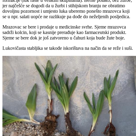
formacije (luk raste u velikim skupinama). Berite polako, bez žurbe,
jer najčešće se dogodi da u žurbi i stihijskom branju ne obratimo
dovoljnu pozornost i umjesto luka uberemo ponešto mrazovca koji
se u npr. salati uopće ne razlikuje pa dođe do neželjenih posljedica.
Mrazovac se bere i prodaje u medicinske svrhe. Sjeme mrazovca
sadrži kolcin, koji se kasnije prerađuje kao farmaceutski produkt.
Sjeme se bere dok je još zatvoreno u čahuri koja bude žute boje.
Lukovičasta stabljika se takođe iskorištava na način da se reže i suši.