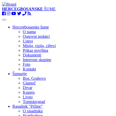
HERCEGBOSANSKE
ŠUME
Toggle
navigation
Hercegbosanske šume
O nama
Osnovni podatci
Ustroj
Misija, vizija, ciljevi
Prikaz površina
Dokumenti
Interesne skupine
Foto
Kontakt
Šumarije
Bos. Grahovo
Glamoč
Drvar
Kupres
Livno
Tomislavgrad
Rasadnik "Pržine"
O rasadniku
Hortikultura