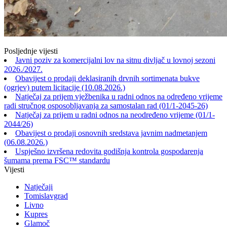
Posljednje vijesti
Javni poziv za komercijalni lov na sitnu divljač u lovnoj sezoni
2026./2027.
Obavijest o prodaji deklasiranih drvnih sortimenata bukve
(ogrjev) putem licitacije (10.08.2026.)
Natječaj za prijem vježbenika u radni odnos na određeno vrijeme
radi stručnog osposobljavanja za samostalan rad (01/1-2045-26)
Natječaj za prijem u radni odnos na neodređeno vrijeme (01/1-
2044/26)
Obavijest o prodaji osnovnih sredstava javnim nadmetanjem
(06.08.2026.)
Uspješno izvršena redovita godišnja kontrola gospodarenja
šumama prema FSC™ standardu
Vijesti
Natječaji
Tomislavgrad
Livno
Kupres
Glamoč