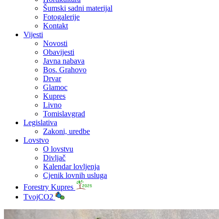
Šumski sadni materijal
Fotogalerije
Kontakt
Vijesti
Novosti
Obavijesti
Javna nabava
Bos. Grahovo
Drvar
Glamoc
Kupres
Livno
Tomislavgrad
Legislativa
Zakoni, uredbe
Lovstvo
O lovstvu
Divljač
Kalendar lovljenja
Cjenik lovnih usluga
Forestry Kupres
TvojCO2