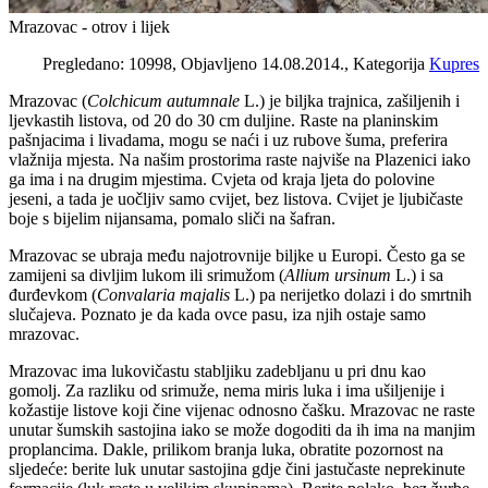
Mrazovac - otrov i lijek
Pregledano: 10998, Objavljeno 14.08.2014., Kategorija
Kupres
Mrazovac (
Colchicum autumnale
L.) je biljka trajnica, zašiljenih i
ljevkastih listova, od 20 do 30 cm duljine. Raste na planinskim
pašnjacima i livadama, mogu se naći i uz rubove šuma, preferira
vlažnija mjesta. Na našim prostorima raste najviše na Plazenici iako
ga ima i na drugim mjestima. Cvjeta od kraja ljeta do polovine
jeseni, a tada je uočljiv samo cvijet, bez listova. Cvijet je ljubičaste
boje s bijelim nijansama, pomalo sliči na šafran.
Mrazovac se ubraja među najotrovnije biljke u Europi. Često ga se
zamijeni sa divljim lukom ili srimužom (
Allium ursinum
L.) i sa
đurđevkom (
Convalaria majalis
L.) pa nerijetko dolazi i do smrtnih
slučajeva. Poznato je da kada ovce pasu, iza njih ostaje samo
mrazovac.
Mrazovac ima lukovičastu stabljiku zadebljanu u pri dnu kao
gomolj. Za razliku od srimuže, nema miris luka i ima ušiljenije i
kožastije listove koji čine vijenac odnosno čašku. Mrazovac ne raste
unutar šumskih sastojina iako se može dogoditi da ih ima na manjim
proplancima. Dakle, prilikom branja luka, obratite pozornost na
sljedeće: berite luk unutar sastojina gdje čini jastučaste neprekinute