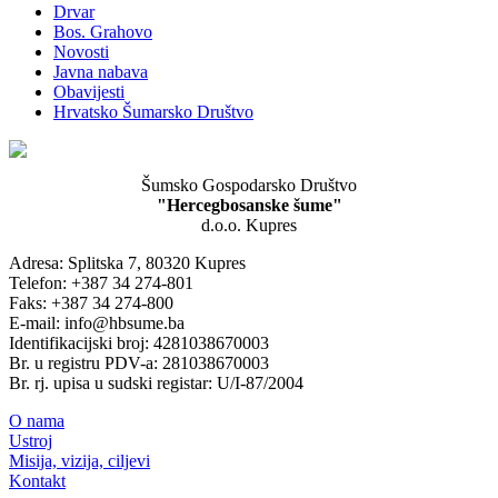
Drvar
Bos. Grahovo
Novosti
Javna nabava
Obavijesti
Hrvatsko Šumarsko Društvo
Šumsko Gospodarsko Društvo
"Hercegbosanske šume"
d.o.o. Kupres
Adresa: Splitska 7, 80320 Kupres
Telefon: +387 34 274-801
Faks: +387 34 274-800
E-mail: info@hbsume.ba
Identifikacijski broj: 4281038670003
Br. u registru PDV-a: 281038670003
Br. rj. upisa u sudski registar: U/I-87/2004
O nama
Ustroj
Misija, vizija, ciljevi
Kontakt