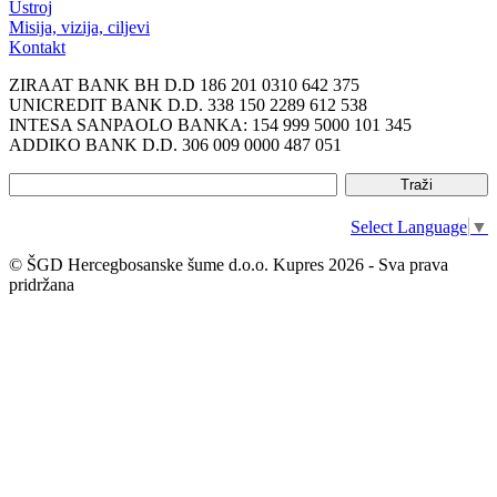
Ustroj
Misija, vizija, ciljevi
Kontakt
ZIRAAT BANK BH D.D 186 201 0310 642 375
UNICREDIT BANK D.D. 338 150 2289 612 538
INTESA SANPAOLO BANKA: 154 999 5000 101 345
ADDIKO BANK D.D. 306 009 0000 487 051
Select Language
▼
© ŠGD Hercegbosanske šume d.o.o. Kupres 2026 - Sva prava
pridržana