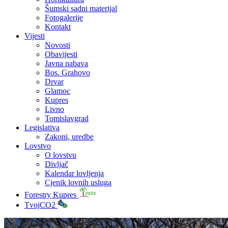
Šumski sadni materijal
Fotogalerije
Kontakt
Vijesti
Novosti
Obavijesti
Javna nabava
Bos. Grahovo
Drvar
Glamoc
Kupres
Livno
Tomislavgrad
Legislativa
Zakoni, uredbe
Lovstvo
O lovstvu
Divljač
Kalendar lovljenja
Cjenik lovnih usluga
Forestry Kupres
TvojCO2