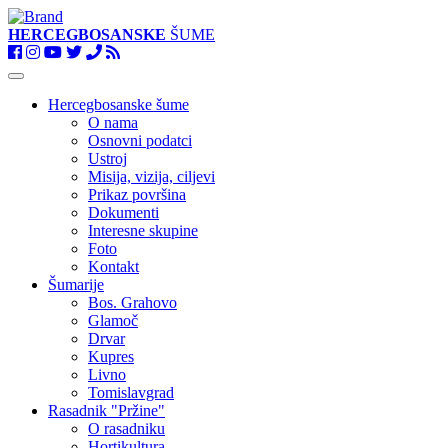
HERCEGBOSANSKE
ŠUME
Toggle
navigation
Hercegbosanske šume
O nama
Osnovni podatci
Ustroj
Misija, vizija, ciljevi
Prikaz površina
Dokumenti
Interesne skupine
Foto
Kontakt
Šumarije
Bos. Grahovo
Glamoč
Drvar
Kupres
Livno
Tomislavgrad
Rasadnik "Pržine"
O rasadniku
Hortikultura