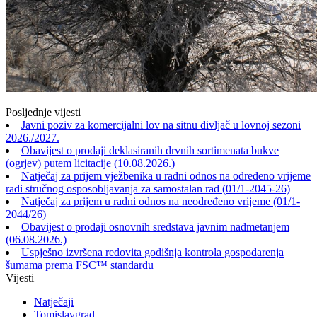
Posljednje vijesti
Javni poziv za komercijalni lov na sitnu divljač u lovnoj sezoni
2026./2027.
Obavijest o prodaji deklasiranih drvnih sortimenata bukve
(ogrjev) putem licitacije (10.08.2026.)
Natječaj za prijem vježbenika u radni odnos na određeno vrijeme
radi stručnog osposobljavanja za samostalan rad (01/1-2045-26)
Natječaj za prijem u radni odnos na neodređeno vrijeme (01/1-
2044/26)
Obavijest o prodaji osnovnih sredstava javnim nadmetanjem
(06.08.2026.)
Uspješno izvršena redovita godišnja kontrola gospodarenja
šumama prema FSC™ standardu
Vijesti
Natječaji
Tomislavgrad