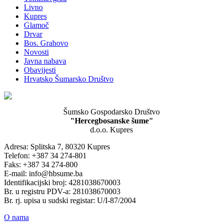
Livno
Kupres
Glamoč
Drvar
Bos. Grahovo
Novosti
Javna nabava
Obavijesti
Hrvatsko Šumarsko Društvo
Šumsko Gospodarsko Društvo
"Hercegbosanske šume"
d.o.o. Kupres
Adresa: Splitska 7, 80320 Kupres
Telefon: +387 34 274-801
Faks: +387 34 274-800
E-mail: info@hbsume.ba
Identifikacijski broj: 4281038670003
Br. u registru PDV-a: 281038670003
Br. rj. upisa u sudski registar: U/I-87/2004
O nama