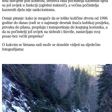
nisu stavljene pod kontrolu, sredstva rada počinitelja kaznenih djela
su još uvijek u funkciji (zglobni traktori!), a većina počinitelja
kaznenih djela nije sankcionirana.
Ostaje pitanje: kako je moguće da se tolike količine drveta od 1996
godine do danas (radi se o najmanje desetak tisuća kubika) posijeku,
privuku do pilana, propilaju i transportiraju do krajnjeg korisnika, a
da su počinitelji još uvijek na slobodi i štoviše, nastavljaju svoj
posao bez većih prepreka?
O kakvim se štetama radi može se donekle vidjeti na sljedećim
fotografijama: