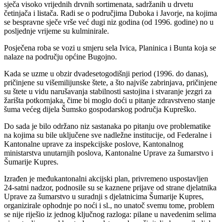
sječa visoko vrijednih drvnih sortimenata, sadržanih u drvetu
četinjača i listača. Radi se o područjima Duboka i Javorje, na kojima
se bespravne sječe vrše već dugi niz godina (od 1996. godine) no u
posljednje vrijeme su kulminirale.
Posječena roba se vozi u smjeru sela Ivica, Planinica i Bunta koja se
nalaze na području općine Bugojno.
Kada se uzme u obzir dvadesetogodišnji period (1996. do danas),
pričinjene su višemilijunske štete, a što najviše zabrinjava, pričinjene
su štete u vidu narušavanja stabilnosti sastojina i stvaranje jezgri za
žarišta potkornjaka, čime bi moglo doći u pitanje zdravstveno stanje
šuma većeg dijela Šumsko gospodarskog područja Kupreško.
Do sada je bilo održano niz sastanaka po pitanju ove problematike
na kojima su bile uključene sve nadležne institucije, od Federalne i
Kantonalne uprave za inspekcijske poslove, Kantonalnog
ministarstva unutarnjih poslova, Kantonalne Uprave za šumarstvo i
Šumarije Kupres.
Izrađen je međukantonalni akcijski plan, privremeno uspostavljen
24-satni nadzor, podnosile su se kaznene prijave od strane djelatnika
Uprave za šumarstvo u suradnji s djelatnicima Šumarije Kupres,
organizirale ophodnje po noći i sl., no unatoč svemu tome, problem
se nije riješio iz jednog ključnog razloga: pilane u navedenim selima