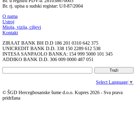
Br. u registru PDV-a: 281038670003
Br. rj. upisa u sudski registar: U/I-87/2004
O nama
Ustroj
Misija, vizija, ciljevi
Kontakt
ZIRAAT BANK BH D.D 186 201 0310 642 375
UNICREDIT BANK D.D. 338 150 2289 612 538
INTESA SANPAOLO BANKA: 154 999 5000 101 345
ADDIKO BANK D.D. 306 009 0000 487 051
Select Language
▼
© ŠGD Hercegbosanske šume d.o.o. Kupres 2026 - Sva prava
pridržana