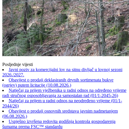
Posljednje vijesti
Javni poziv za komercijalni lov na sitnu divljač u lovnoj sezoni
2026./2027.
Obavijest o prodaji deklasiranih drvnih sortimenata bukve
(ogrjev) putem licitacije (10.08.2026.)
Natječaj za prijem vježbenika u radni odnos na određeno vrijeme
radi stručnog osposobljavanja za samostalan rad (01/1-2045-26)
Natječaj za prijem u radni odnos na neodređeno vrijeme (01/1-
2044/26)
Obavijest o prodaji osnovnih sredstava javnim nadmetanjem
(06.08.2026.)
Uspješno izvršena redovita godišnja kontrola gospodarenja
šumama prema FSC™ standardu