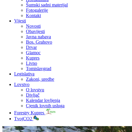
Šumski sadni materijal
Fotogalerije
Kontakt
Vijesti
Novosti
Obavijesti
Javna nabava
Bos. Grahovo
Drvar
Glamoc
Kupres
Livno
Tomislavgrad
Legislativa
Zakoni, uredbe
Lovstvo
O lovstvu
Divljač
Kalendar lovljenja
Cjenik lovnih usluga
Forestry Kupres
TvojCO2