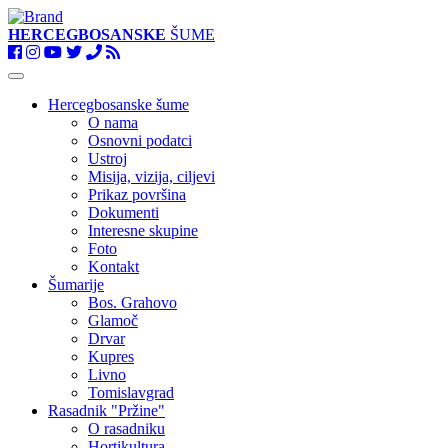
HERCEGBOSANSKE
ŠUME
Toggle
navigation
Hercegbosanske šume
O nama
Osnovni podatci
Ustroj
Misija, vizija, ciljevi
Prikaz površina
Dokumenti
Interesne skupine
Foto
Kontakt
Šumarije
Bos. Grahovo
Glamoč
Drvar
Kupres
Livno
Tomislavgrad
Rasadnik "Pržine"
O rasadniku
Hortikultura