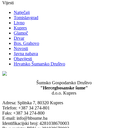
Vijesti
Natječaji
Tomislavgrad
Livno
Kupres
Glamoč
Drvar
Bos. Grahovo
Novosti
Javna nabava
Obavijesti
Hrvatsko Šumarsko Društvo
Šumsko Gospodarsko Društvo
"Hercegbosanske šume"
d.o.o. Kupres
Adresa: Splitska 7, 80320 Kupres
Telefon: +387 34 274-801
Faks: +387 34 274-800
E-mail: info@hbsume.ba
Identifikacijski broj: 4281038670003