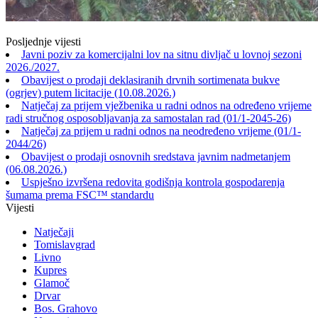
Posljednje vijesti
Javni poziv za komercijalni lov na sitnu divljač u lovnoj sezoni
2026./2027.
Obavijest o prodaji deklasiranih drvnih sortimenata bukve
(ogrjev) putem licitacije (10.08.2026.)
Natječaj za prijem vježbenika u radni odnos na određeno vrijeme
radi stručnog osposobljavanja za samostalan rad (01/1-2045-26)
Natječaj za prijem u radni odnos na neodređeno vrijeme (01/1-
2044/26)
Obavijest o prodaji osnovnih sredstava javnim nadmetanjem
(06.08.2026.)
Uspješno izvršena redovita godišnja kontrola gospodarenja
šumama prema FSC™ standardu
Vijesti
Natječaji
Tomislavgrad
Livno
Kupres
Glamoč
Drvar
Bos. Grahovo