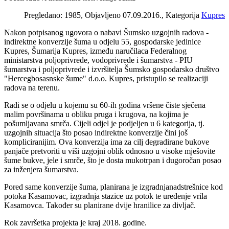
Pregledano: 1985, Objavljeno 07.09.2016., Kategorija
Kupres
Nakon potpisanog ugovora o nabavi Šumsko uzgojnih radova -
indirektne konverzije šuma u odjelu 55, gospodarske jedinice
Kupres, Šumarija Kupres, između naručilaca Federalnog
ministarstva poljoprivrede, vodoprivrede i šumarstva - PIU
šumarstva i poljoprivrede i izvršitelja Šumsko gospodarsko društvo
"Hercegbosasnske šume" d.o.o. Kupres, pristupilo se realizaciji
radova na terenu.
Radi se o odjelu u kojemu su 60-ih godina vršene čiste sječena
malim površinama u obliku pruga i krugova, na kojima je
pošumljavana smrča. Cijeli odjel je podjeljen u 6 kategorija, tj.
uzgojnih situacija što posao indirektne konverzije čini još
kompliciranijim. Ova konverzija ima za cilj degradirane bukove
panjače pretvoriti u viši uzgojni oblik odnosno u visoke mješovite
šume bukve, jele i smrče, što je dosta mukotrpan i dugoročan posao
za inženjera šumarstva.
Pored same konverzije šuma, planirana je izgradnjanadstrešnice kod
potoka Kasamovac, izgradnja stazice uz potok te uređenje vrila
Kasamovca. Također su planirane dvije hranilice za divljač.
Rok završetka projekta je kraj 2018. godine.