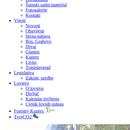
Šumski sadni materijal
Fotogalerije
Kontakt
Vijesti
Novosti
Obavijesti
Javna nabava
Bos. Grahovo
Drvar
Glamoc
Kupres
Livno
Tomislavgrad
Legislativa
Zakoni, uredbe
Lovstvo
O lovstvu
Divljač
Kalendar lovljenja
Cjenik lovnih usluga
Forestry Kupres
TvojCO2