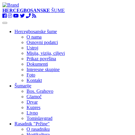
HERCEGBOSANSKE
ŠUME
Toggle
navigation
Hercegbosanske šume
O nama
Osnovni podatci
Ustroj
Misija, vizija, ciljevi
Prikaz površina
Dokumenti
Interesne skupine
Foto
Kontakt
Šumarije
Bos. Grahovo
Glamoč
Drvar
Kupres
Livno
Tomislavgrad
Rasadnik "Pržine"
O rasadniku
Hortikultura