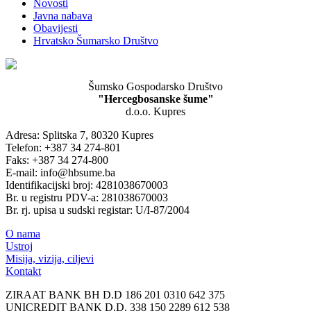
Novosti
Javna nabava
Obavijesti
Hrvatsko Šumarsko Društvo
Šumsko Gospodarsko Društvo
"Hercegbosanske šume"
d.o.o. Kupres
Adresa: Splitska 7, 80320 Kupres
Telefon: +387 34 274-801
Faks: +387 34 274-800
E-mail: info@hbsume.ba
Identifikacijski broj: 4281038670003
Br. u registru PDV-a: 281038670003
Br. rj. upisa u sudski registar: U/I-87/2004
O nama
Ustroj
Misija, vizija, ciljevi
Kontakt
ZIRAAT BANK BH D.D 186 201 0310 642 375
UNICREDIT BANK D.D. 338 150 2289 612 538