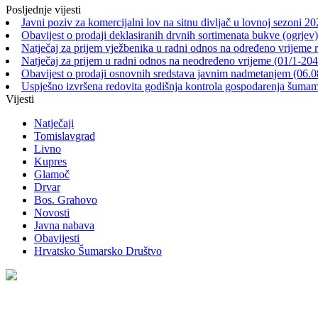
Posljednje vijesti
Javni poziv za komercijalni lov na sitnu divljač u lovnoj sezoni 2
Obavijest o prodaji deklasiranih drvnih sortimenata bukve (ogrjev)
Natječaj za prijem vježbenika u radni odnos na određeno vrijeme 
Natječaj za prijem u radni odnos na neodređeno vrijeme (01/1-20
Obavijest o prodaji osnovnih sredstava javnim nadmetanjem (06.0
Uspješno izvršena redovita godišnja kontrola gospodarenja šu
Vijesti
Natječaji
Tomislavgrad
Livno
Kupres
Glamoč
Drvar
Bos. Grahovo
Novosti
Javna nabava
Obavijesti
Hrvatsko Šumarsko Društvo