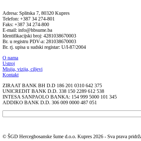
Adresa: Splitska 7, 80320 Kupres
Telefon: +387 34 274-801
Faks: +387 34 274-800
E-mail: info@hbsume.ba
Identifikacijski broj: 4281038670003
Br. u registru PDV-a: 281038670003
Br. rj. upisa u sudski registar: U/I-87/2004
O nama
Ustroj
Misija, vizija, ciljevi
Kontakt
ZIRAAT BANK BH D.D 186 201 0310 642 375
UNICREDIT BANK D.D. 338 150 2289 612 538
INTESA SANPAOLO BANKA: 154 999 5000 101 345
ADDIKO BANK D.D. 306 009 0000 487 051
© ŠGD Hercegbosanske šume d.o.o. Kupres 2026 - Sva prava pridrž