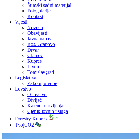
Šumski sadni materijal
Fotogalerije
Kontakt
Vijesti
Novosti
Obavijesti
Javna nabava
Bos. Grahovo
Drvar
Glamoc
Kupres
Livno
Tomislavgrad
Legislativa
Zakoni, uredbe
Lovstvo
O lovstvu
Divljač
Kalendar lovljenja
Cjenik lovnih usluga
Forestry Kupres
TvojCO2