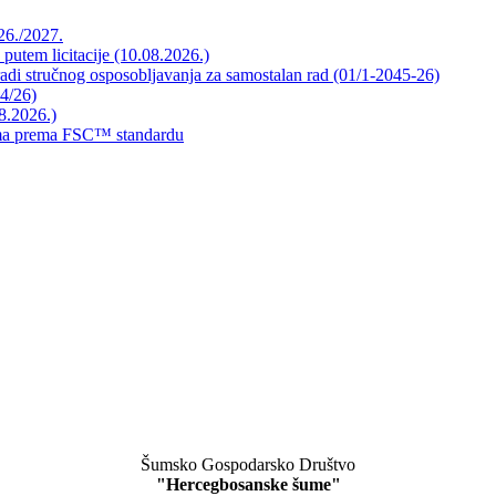
026./2027.
 putem licitacije (10.08.2026.)
radi stručnog osposobljavanja za samostalan rad (01/1-2045-26)
44/26)
8.2026.)
mama prema FSC™ standardu
Šumsko Gospodarsko Društvo
"Hercegbosanske šume"