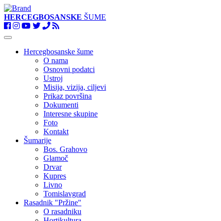
HERCEGBOSANSKE
ŠUME
Toggle
navigation
Hercegbosanske šume
O nama
Osnovni podatci
Ustroj
Misija, vizija, ciljevi
Prikaz površina
Dokumenti
Interesne skupine
Foto
Kontakt
Šumarije
Bos. Grahovo
Glamoč
Drvar
Kupres
Livno
Tomislavgrad
Rasadnik "Pržine"
O rasadniku
Hortikultura