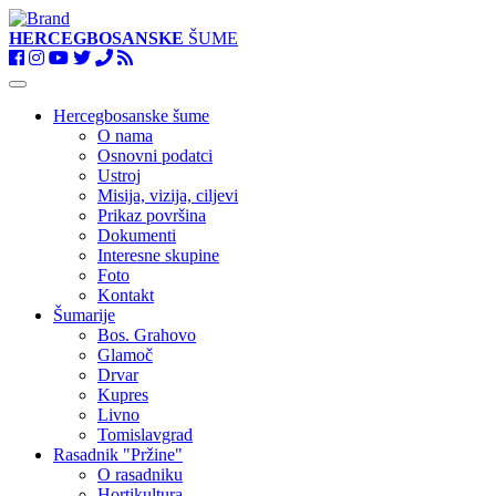
HERCEGBOSANSKE
ŠUME
Toggle
navigation
Hercegbosanske šume
O nama
Osnovni podatci
Ustroj
Misija, vizija, ciljevi
Prikaz površina
Dokumenti
Interesne skupine
Foto
Kontakt
Šumarije
Bos. Grahovo
Glamoč
Drvar
Kupres
Livno
Tomislavgrad
Rasadnik "Pržine"
O rasadniku
Hortikultura