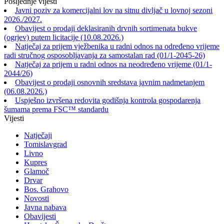
Posljednje vijesti
Javni poziv za komercijalni lov na sitnu divljač u lovnoj sezoni
2026./2027.
Obavijest o prodaji deklasiranih drvnih sortimenata bukve
(ogrjev) putem licitacije (10.08.2026.)
Natječaj za prijem vježbenika u radni odnos na određeno vrijeme
radi stručnog osposobljavanja za samostalan rad (01/1-2045-26)
Natječaj za prijem u radni odnos na neodređeno vrijeme (01/1-
2044/26)
Obavijest o prodaji osnovnih sredstava javnim nadmetanjem
(06.08.2026.)
Uspješno izvršena redovita godišnja kontrola gospodarenja
šumama prema FSC™ standardu
Vijesti
Natječaji
Tomislavgrad
Livno
Kupres
Glamoč
Drvar
Bos. Grahovo
Novosti
Javna nabava
Obavijesti