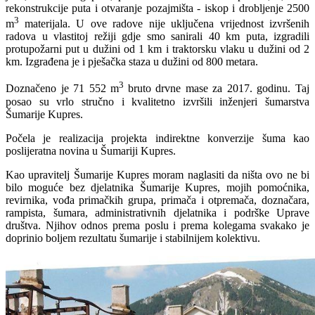
rekonstrukcije puta i otvaranje pozajmišta - iskop i drobljenje 2500
3
m
materijala. U ove radove nije uključena vrijednost izvršenih
radova u vlastitoj režiji gdje smo sanirali 40 km puta, izgradili
protupožarni put u dužini od 1 km i traktorsku vlaku u dužini od 2
km. Izgrađena je i pješačka staza u dužini od 800 metara.
3
Doznačeno je 71 552 m
bruto drvne mase za 2017. godinu. Taj
posao su vrlo stručno i kvalitetno izvršili inženjeri šumarstva
Šumarije Kupres.
Počela je realizacija projekta indirektne konverzije šuma kao
poslijeratna novina u Šumariji Kupres.
Kao upravitelj Šumarije Kupres moram naglasiti da ništa ovo ne bi
bilo moguće bez djelatnika Šumarije Kupres, mojih pomoćnika,
revirnika, vođa primačkih grupa, primača i otpremača, doznačara,
rampista, šumara, administrativnih djelatnika i podrške Uprave
društva. Njihov odnos prema poslu i prema kolegama svakako je
doprinio boljem rezultatu šumarije i stabilnijem kolektivu.