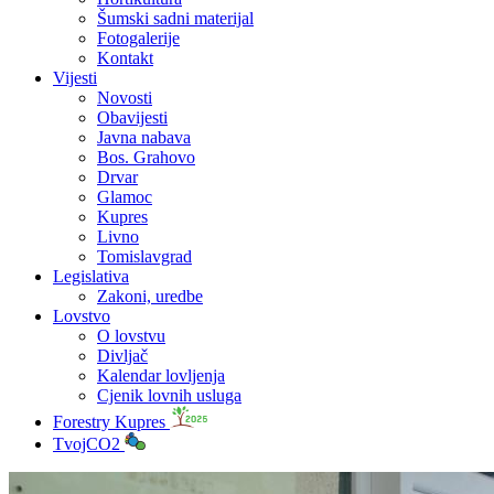
Šumski sadni materijal
Fotogalerije
Kontakt
Vijesti
Novosti
Obavijesti
Javna nabava
Bos. Grahovo
Drvar
Glamoc
Kupres
Livno
Tomislavgrad
Legislativa
Zakoni, uredbe
Lovstvo
O lovstvu
Divljač
Kalendar lovljenja
Cjenik lovnih usluga
Forestry Kupres
TvojCO2