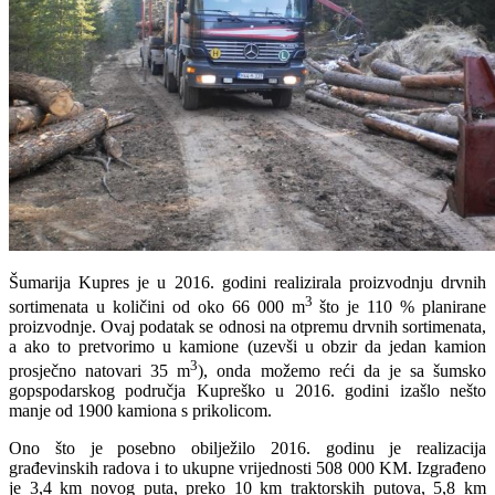
Šumarija Kupres je u 2016. godini realizirala proizvodnju drvnih
3
sortimenata u količini od oko 66 000 m
što je 110 % planirane
proizvodnje. Ovaj podatak se odnosi na otpremu drvnih sortimenata,
a ako to pretvorimo u kamione (uzevši u obzir da jedan kamion
3
prosječno natovari 35 m
), onda možemo reći da je sa šumsko
gopspodarskog područja Kupreško u 2016. godini izašlo nešto
manje od 1900 kamiona s prikolicom.
Ono što je posebno obilježilo 2016. godinu je realizacija
građevinskih radova i to ukupne vrijednosti 508 000 KM. Izgrađeno
je 3,4 km novog puta, preko 10 km traktorskih putova, 5,8 km