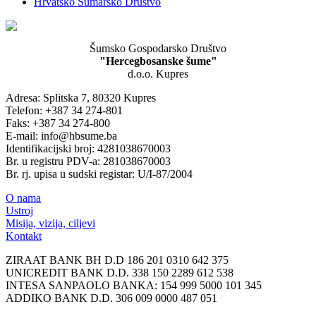
Hrvatsko Šumarsko Društvo
Šumsko Gospodarsko Društvo
"Hercegbosanske šume"
d.o.o. Kupres
Adresa: Splitska 7, 80320 Kupres
Telefon: +387 34 274-801
Faks: +387 34 274-800
E-mail: info@hbsume.ba
Identifikacijski broj: 4281038670003
Br. u registru PDV-a: 281038670003
Br. rj. upisa u sudski registar: U/I-87/2004
O nama
Ustroj
Misija, vizija, ciljevi
Kontakt
ZIRAAT BANK BH D.D 186 201 0310 642 375
UNICREDIT BANK D.D. 338 150 2289 612 538
INTESA SANPAOLO BANKA: 154 999 5000 101 345
ADDIKO BANK D.D. 306 009 0000 487 051