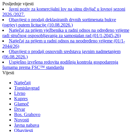
Posljednje vijesti
Javni poziv za komercijalni lov na sitnu divljač u lovnoj sezoni
2026./2027.
Obavijest o prodaji deklasiranih drvnih sortimenata bukve
(ogrjev) putem licitacije (10.08.2026.)
Natječaj za prijem vježbenika u radni odnos na određeno vrijeme
radi stručnog osposobljavanja za samostalan rad (01/1-2045-26)
Natječaj za prijem u radni odnos na neodređeno vrijeme (01/1-
2044/26)
Obavijest o prodaji osnovnih sredstava javnim nadmetanjem
(06.08.2026.)
Uspješno izvršena redovita godišnja kontrola gospodarenja
šumama prema FSC™ standardu
Vijesti
Natječaji
Tomislavgrad
Livno
Kupres
Glamoč
Drvar
Bos. Grahovo
Novosti
Javna nabava
Obavijesti