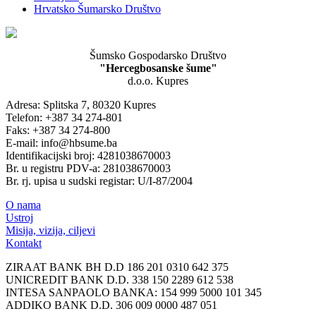
Hrvatsko Šumarsko Društvo
Šumsko Gospodarsko Društvo
"Hercegbosanske šume"
d.o.o. Kupres
Adresa: Splitska 7, 80320 Kupres
Telefon: +387 34 274-801
Faks: +387 34 274-800
E-mail: info@hbsume.ba
Identifikacijski broj: 4281038670003
Br. u registru PDV-a: 281038670003
Br. rj. upisa u sudski registar: U/I-87/2004
O nama
Ustroj
Misija, vizija, ciljevi
Kontakt
ZIRAAT BANK BH D.D 186 201 0310 642 375
UNICREDIT BANK D.D. 338 150 2289 612 538
INTESA SANPAOLO BANKA: 154 999 5000 101 345
ADDIKO BANK D.D. 306 009 0000 487 051