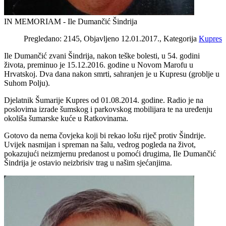
IN MEMORIAM - Ile Dumančić Šindrija
Pregledano: 2145, Objavljeno 12.01.2017., Kategorija
Kupres
Ile Dumančić zvani Šindrija, nakon teške bolesti, u 54. godini
života, preminuo je 15.12.2016. godine u Novom Marofu u
Hrvatskoj. Dva dana nakon smrti, sahranjen je u Kupresu (groblje u
Suhom Polju).
Djelatnik Šumarije Kupres od 01.08.2014. godine. Radio je na
poslovima izrade šumskog i parkovskog mobilijara te na uređenju
okoliša šumarske kuće u Ratkovinama.
Gotovo da nema čovjeka koji bi rekao lošu riječ protiv Šindrije.
Uvijek nasmijan i spreman na šalu, vedrog pogleda na život,
pokazujući neizmjernu predanost u pomoći drugima, Ile Dumančić
Šindrija je ostavio neizbrisiv trag u našim sjećanjima.