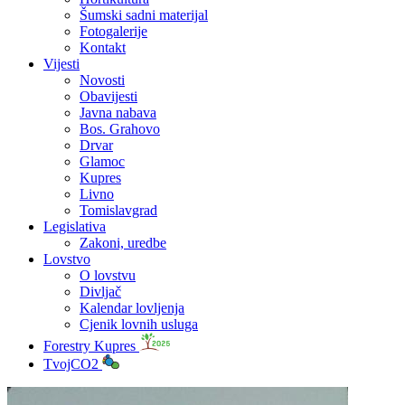
Šumski sadni materijal
Fotogalerije
Kontakt
Vijesti
Novosti
Obavijesti
Javna nabava
Bos. Grahovo
Drvar
Glamoc
Kupres
Livno
Tomislavgrad
Legislativa
Zakoni, uredbe
Lovstvo
O lovstvu
Divljač
Kalendar lovljenja
Cjenik lovnih usluga
Forestry Kupres
TvojCO2