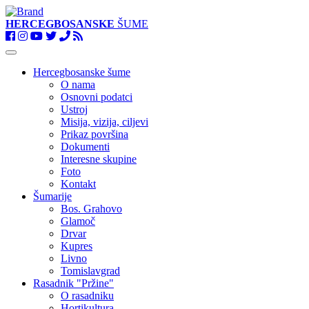
HERCEGBOSANSKE
ŠUME
Toggle
navigation
Hercegbosanske šume
O nama
Osnovni podatci
Ustroj
Misija, vizija, ciljevi
Prikaz površina
Dokumenti
Interesne skupine
Foto
Kontakt
Šumarije
Bos. Grahovo
Glamoč
Drvar
Kupres
Livno
Tomislavgrad
Rasadnik "Pržine"
O rasadniku
Hortikultura