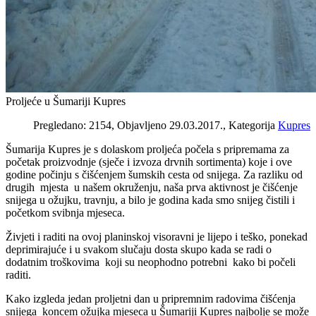
Proljeće u Šumariji Kupres
Pregledano: 2154, Objavljeno 29.03.2017., Kategorija
Kupres
Šumarija Kupres je s dolaskom proljeća počela s pripremama za
početak proizvodnje (sječe i izvoza drvnih sortimenta) koje i ove
godine počinju s čišćenjem šumskih cesta od snijega. Za razliku od
drugih mjesta u našem okruženju, naša prva aktivnost je čišćenje
snijega u ožujku, travnju, a bilo je godina kada smo snijeg čistili i
početkom svibnja mjeseca.
Živjeti i raditi na ovoj planinskoj visoravni je lijepo i teško, ponekad
deprimirajuće i u svakom slučaju dosta skupo kada se radi o
dodatnim troškovima koji su neophodno potrebni kako bi počeli
raditi.
Kako izgleda jedan proljetni dan u pripremnim radovima čišćenja
snijega koncem ožujka mjeseca u Šumariji Kupres najbolje se može