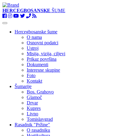
HERCEGBOSANSKE
ŠUME
Toggle
navigation
Hercegbosanske šume
O nama
Osnovni podatci
Ustroj
Misija, vizija, ciljevi
Prikaz površina
Dokumenti
Interesne skupine
Foto
Kontakt
Šumarije
Bos. Grahovo
Glamoč
Drvar
Kupres
Livno
Tomislavgrad
Rasadnik "Pržine"
O rasadniku
Hortikultura