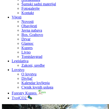
Šumski sadni materijal
Fotogalerije
Kontakt
Vijesti
Novosti
Obavijesti
Javna nabava
Bos. Grahovo
Drvar
Glamoc
Kupres
Livno
Tomislavgrad
Legislativa
Zakoni, uredbe
Lovstvo
O lovstvu
Divljač
Kalendar lovljenja
Cjenik lovnih usluga
Forestry Kupres
TvojCO2