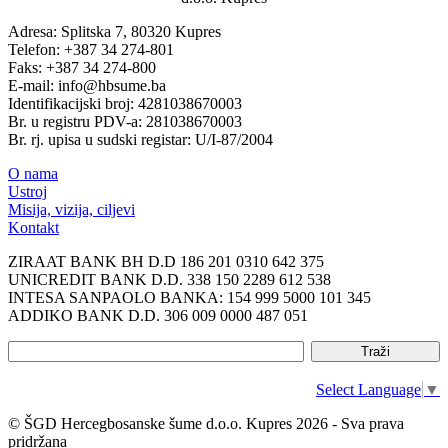
Adresa: Splitska 7, 80320 Kupres
Telefon: +387 34 274-801
Faks: +387 34 274-800
E-mail: info@hbsume.ba
Identifikacijski broj: 4281038670003
Br. u registru PDV-a: 281038670003
Br. rj. upisa u sudski registar: U/I-87/2004
O nama
Ustroj
Misija, vizija, ciljevi
Kontakt
ZIRAAT BANK BH D.D 186 201 0310 642 375
UNICREDIT BANK D.D. 338 150 2289 612 538
INTESA SANPAOLO BANKA: 154 999 5000 101 345
ADDIKO BANK D.D. 306 009 0000 487 051
Select Language
▼
© ŠGD Hercegbosanske šume d.o.o. Kupres 2026 - Sva prava
pridržana