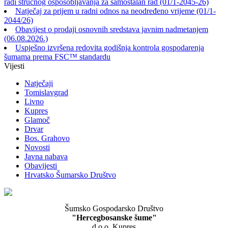
radi stručnog osposobljavanja za samostalan rad (01/1-2045-26)
Natječaj za prijem u radni odnos na neodređeno vrijeme (01/1-
2044/26)
Obavijest o prodaji osnovnih sredstava javnim nadmetanjem
(06.08.2026.)
Uspješno izvršena redovita godišnja kontrola gospodarenja
šumama prema FSC™ standardu
Vijesti
Natječaji
Tomislavgrad
Livno
Kupres
Glamoč
Drvar
Bos. Grahovo
Novosti
Javna nabava
Obavijesti
Hrvatsko Šumarsko Društvo
Šumsko Gospodarsko Društvo
"Hercegbosanske šume"
d.o.o. Kupres