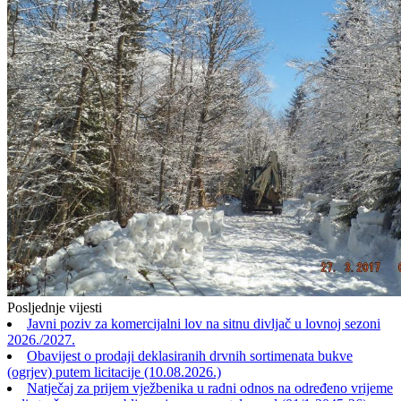
Posljednje vijesti
Javni poziv za komercijalni lov na sitnu divljač u lovnoj sezoni
2026./2027.
Obavijest o prodaji deklasiranih drvnih sortimenata bukve
(ogrjev) putem licitacije (10.08.2026.)
Natječaj za prijem vježbenika u radni odnos na određeno vrijeme