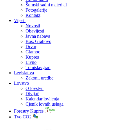
Šumski sadni materijal
Fotogalerije
Kontakt
Vijesti
Novosti
Obavijesti
Javna nabava
Bos. Grahovo
Drvar
Glamoc
Kupres
Livno
Tomislavgrad
Legislativa
Zakoni, uredbe
Lovstvo
O lovstvu
Divljač
Kalendar lovljenja
Cjenik lovnih usluga
Forestry Kupres
TvojCO2