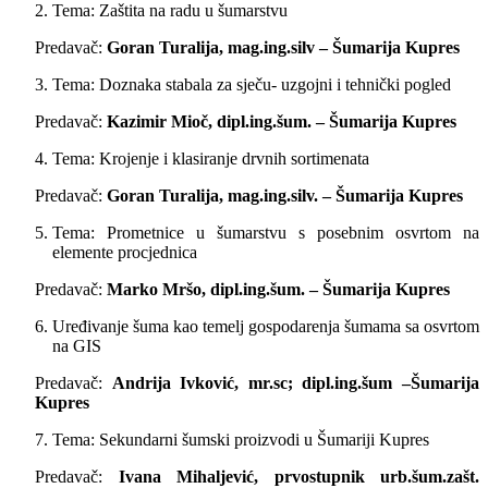
Tema: Zaštita na radu u šumarstvu
Predavač:
Goran Turalija, mag.ing.silv – Šumarija Kupres
Tema: Doznaka stabala za sječu- uzgojni i tehnički pogled
Predavač:
Kazimir Mioč, dipl.ing.šum. – Šumarija Kupres
Tema: Krojenje i klasiranje drvnih sortimenata
Predavač:
Goran Turalija, mag.ing.silv. – Šumarija Kupres
Tema: Prometnice u šumarstvu s posebnim osvrtom na
elemente procjednica
Predavač:
Marko Mršo, dipl.ing.šum. – Šumarija Kupres
Uređivanje šuma kao temelj gospodarenja šumama sa osvrtom
na GIS
Predavač:
Andrija Ivković, mr.sc; dipl.ing.šum –Šumarija
Kupres
Tema: Sekundarni šumski proizvodi u Šumariji Kupres
Predavač:
Ivana Mihaljević, prvostupnik urb.šum.zašt.