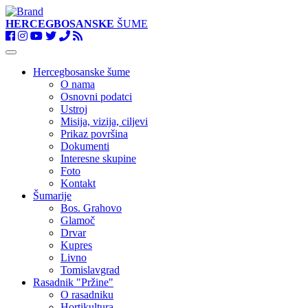
HERCEGBOSANSKE
ŠUME
Toggle
navigation
Hercegbosanske šume
O nama
Osnovni podatci
Ustroj
Misija, vizija, ciljevi
Prikaz površina
Dokumenti
Interesne skupine
Foto
Kontakt
Šumarije
Bos. Grahovo
Glamoč
Drvar
Kupres
Livno
Tomislavgrad
Rasadnik "Pržine"
O rasadniku
Hortikultura