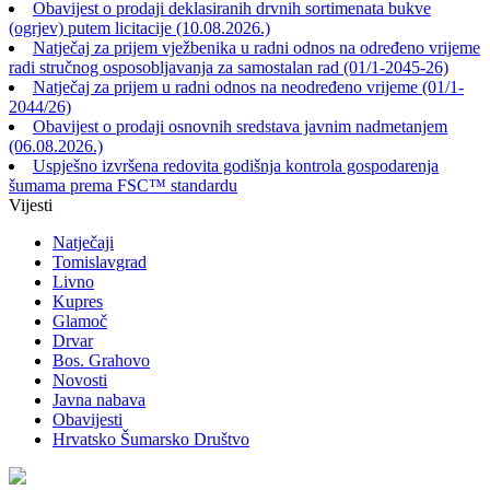
Obavijest o prodaji deklasiranih drvnih sortimenata bukve
(ogrjev) putem licitacije (10.08.2026.)
Natječaj za prijem vježbenika u radni odnos na određeno vrijeme
radi stručnog osposobljavanja za samostalan rad (01/1-2045-26)
Natječaj za prijem u radni odnos na neodređeno vrijeme (01/1-
2044/26)
Obavijest o prodaji osnovnih sredstava javnim nadmetanjem
(06.08.2026.)
Uspješno izvršena redovita godišnja kontrola gospodarenja
šumama prema FSC™ standardu
Vijesti
Natječaji
Tomislavgrad
Livno
Kupres
Glamoč
Drvar
Bos. Grahovo
Novosti
Javna nabava
Obavijesti
Hrvatsko Šumarsko Društvo