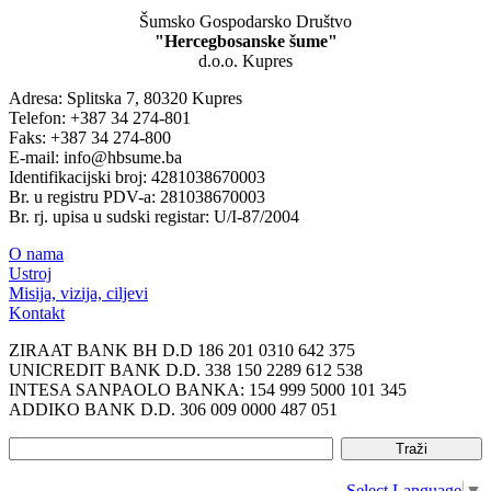
Šumsko Gospodarsko Društvo
"Hercegbosanske šume"
d.o.o. Kupres
Adresa: Splitska 7, 80320 Kupres
Telefon: +387 34 274-801
Faks: +387 34 274-800
E-mail: info@hbsume.ba
Identifikacijski broj: 4281038670003
Br. u registru PDV-a: 281038670003
Br. rj. upisa u sudski registar: U/I-87/2004
O nama
Ustroj
Misija, vizija, ciljevi
Kontakt
ZIRAAT BANK BH D.D 186 201 0310 642 375
UNICREDIT BANK D.D. 338 150 2289 612 538
INTESA SANPAOLO BANKA: 154 999 5000 101 345
ADDIKO BANK D.D. 306 009 0000 487 051
Select Language
▼