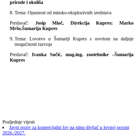
prirode i okoliša
Tema: Opasnost od minsko-eksplozivnih sredstava
Predavač:
Josip Mioč, Direkcija Kupres; Marko
Mršo,Šumarija Kupres
Tema: Lovstvo u Šumariji Kupres s osvrtom na daljnje
mogućnosti razvoja
Predavač:
Ivanka Sučić, mag.ing. zootehnike –Šumarija
Kupres
Posljednje vijesti
Javni poziv za komercijalni lov na sitnu divljač u lovnoj sezoni
2026./2027.