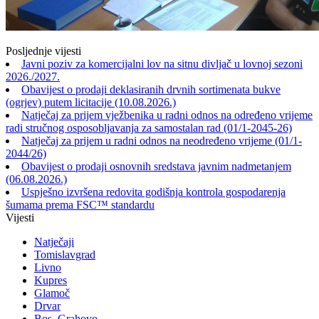
Posljednje vijesti
Javni poziv za komercijalni lov na sitnu divljač u lovnoj sezoni
2026./2027.
Obavijest o prodaji deklasiranih drvnih sortimenata bukve
(ogrjev) putem licitacije (10.08.2026.)
Natječaj za prijem vježbenika u radni odnos na određeno vrijeme
radi stručnog osposobljavanja za samostalan rad (01/1-2045-26)
Natječaj za prijem u radni odnos na neodređeno vrijeme (01/1-
2044/26)
Obavijest o prodaji osnovnih sredstava javnim nadmetanjem
(06.08.2026.)
Uspješno izvršena redovita godišnja kontrola gospodarenja
šumama prema FSC™ standardu
Vijesti
Natječaji
Tomislavgrad
Livno
Kupres
Glamoč
Drvar
Bos. Grahovo