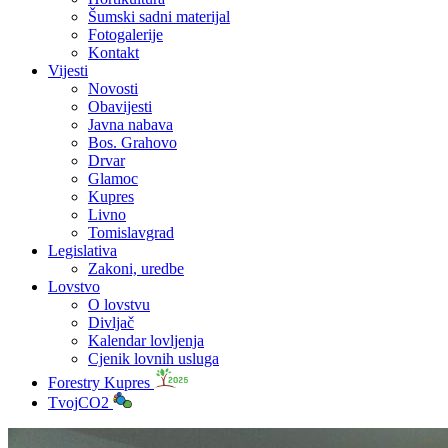
Šumski sadni materijal
Fotogalerije
Kontakt
Vijesti
Novosti
Obavijesti
Javna nabava
Bos. Grahovo
Drvar
Glamoc
Kupres
Livno
Tomislavgrad
Legislativa
Zakoni, uredbe
Lovstvo
O lovstvu
Divljač
Kalendar lovljenja
Cjenik lovnih usluga
Forestry Kupres
TvojCO2