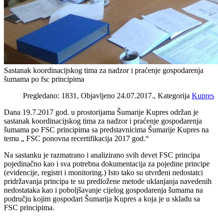
Sastanak koordinacijskog tima za nadzor i praćenje gospodarenja
šumama po fsc principima
Pregledano: 1831, Objavljeno 24.07.2017., Kategorija
Kupres
Dana 19.7.2017 god. u prostorijama Šumarije Kupres održan je
sastanak koordinacijskog tima za nadzor i praćenje gospodarenja
šumama po FSC principima sa predstavnicima Šumarije Kupres na
temu „ FSC ponovna recertifikacija 2017 god.“
Na sastanku je razmatrano i analizirano svih devet FSC principa
pojedinačno kao i sva potrebna dokumentacija za pojedine principe
(evidencije, registri i monitoring.) Isto tako su utvrđeni nedostatci
pridržavanja principa te su predložene metode uklanjanja navedenih
nedostataka kao i poboljšavanje cijelog gospodarenja šumama na
području kojim gospodari Šumarija Kupres a koja je u skladu sa
FSC principima.