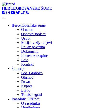
HERCEGBOSANSKE
ŠUME
Toggle
navigation
Hercegbosanske šume
O nama
Osnovni podatci
Ustroj
Misija, vizija, ciljevi
Prikaz površina
Dokumenti
Interesne skupine
Foto
Kontakt
Šumarije
Bos. Grahovo
Glamoč
Drvar
Kupres
Livno
Tomislavgrad
Rasadnik "Pržine"
O rasadniku
Hortikultura