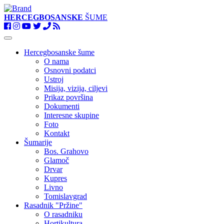
HERCEGBOSANSKE
ŠUME
Toggle
navigation
Hercegbosanske šume
O nama
Osnovni podatci
Ustroj
Misija, vizija, ciljevi
Prikaz površina
Dokumenti
Interesne skupine
Foto
Kontakt
Šumarije
Bos. Grahovo
Glamoč
Drvar
Kupres
Livno
Tomislavgrad
Rasadnik "Pržine"
O rasadniku
Hortikultura