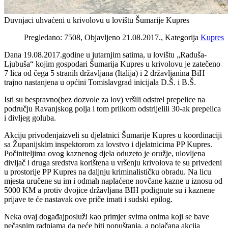
Duvnjaci uhvaćeni u krivolovu u lovištu Šumarije Kupres
Pregledano: 7508, Objavljeno 21.08.2017., Kategorija
Kupres
Dana 19.08.2017.godine u jutarnjim satima, u lovištu „Raduša-
Ljubuša“ kojim gospodari Šumarija Kupres u krivolovu je zatečeno
7 lica od čega 5 stranih državljana (Italija) i 2 državljanina BiH
trajno nastanjena u općini Tomislavgrad inicijala D.Š. i B.Š.
Isti su bespravno(bez dozvole za lov) vršili odstrel prepelice na
području Ravanjskog polja i tom prilkom odstrijelili 30-ak prepelica
i divljeg goluba.
Akciju privođenjaizveli su djelatnici Šumarije Kupres u koordinaciji
sa Županijskim inspektorom za lovstvo i djelatnicima PP Kupres.
Počiniteljima ovog kaznenog djela oduzeto je oružje, ulovljena
divljač i druga sredstva korištena u vršenju krivolova te su privedeni
u prostorije PP Kupres na daljnju kriminalističku obradu. Na licu
mjesta uručene su im i odmah naplaćene novčane kazne u iznosu od
5000 KM a protiv dvojice državljana BIH podignute su i kaznene
prijave te će nastavak ove priče imati i sudski epilog.
Neka ovaj događajposluži kao primjer svima onima koji se bave
nečasnim radnjama da neće biti popuštanja, a pojačana akcija