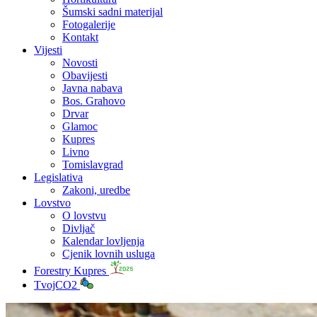
Šumski sadni materijal
Fotogalerije
Kontakt
Vijesti
Novosti
Obavijesti
Javna nabava
Bos. Grahovo
Drvar
Glamoc
Kupres
Livno
Tomislavgrad
Legislativa
Zakoni, uredbe
Lovstvo
O lovstvu
Divljač
Kalendar lovljenja
Cjenik lovnih usluga
Forestry Kupres
TvojCO2