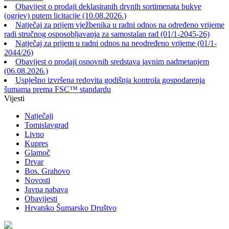
Obavijest o prodaji deklasiranih drvnih sortimenata bukve
(ogrjev) putem licitacije (10.08.2026.)
Natječaj za prijem vježbenika u radni odnos na određeno vrijeme
radi stručnog osposobljavanja za samostalan rad (01/1-2045-26)
Natječaj za prijem u radni odnos na neodređeno vrijeme (01/1-
2044/26)
Obavijest o prodaji osnovnih sredstava javnim nadmetanjem
(06.08.2026.)
Uspješno izvršena redovita godišnja kontrola gospodarenja
šumama prema FSC™ standardu
Vijesti
Natječaji
Tomislavgrad
Livno
Kupres
Glamoč
Drvar
Bos. Grahovo
Novosti
Javna nabava
Obavijesti
Hrvatsko Šumarsko Društvo