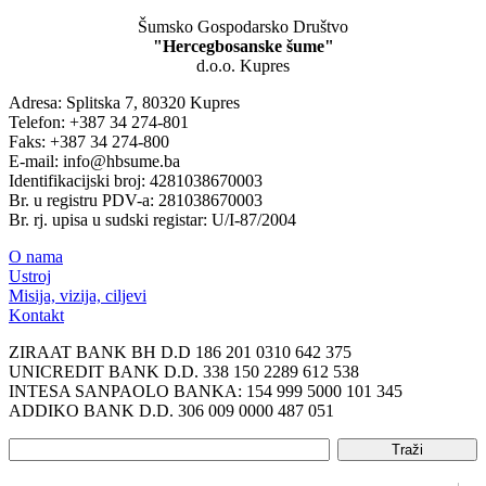
Šumsko Gospodarsko Društvo
"Hercegbosanske šume"
d.o.o. Kupres
Adresa: Splitska 7, 80320 Kupres
Telefon: +387 34 274-801
Faks: +387 34 274-800
E-mail: info@hbsume.ba
Identifikacijski broj: 4281038670003
Br. u registru PDV-a: 281038670003
Br. rj. upisa u sudski registar: U/I-87/2004
O nama
Ustroj
Misija, vizija, ciljevi
Kontakt
ZIRAAT BANK BH D.D 186 201 0310 642 375
UNICREDIT BANK D.D. 338 150 2289 612 538
INTESA SANPAOLO BANKA: 154 999 5000 101 345
ADDIKO BANK D.D. 306 009 0000 487 051