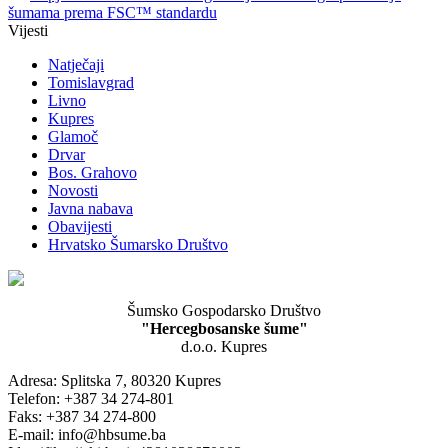
šumama prema FSC™ standardu
Vijesti
Natječaji
Tomislavgrad
Livno
Kupres
Glamoč
Drvar
Bos. Grahovo
Novosti
Javna nabava
Obavijesti
Hrvatsko Šumarsko Društvo
Šumsko Gospodarsko Društvo
"Hercegbosanske šume"
d.o.o. Kupres
Adresa: Splitska 7, 80320 Kupres
Telefon: +387 34 274-801
Faks: +387 34 274-800
E-mail: info@hbsume.ba