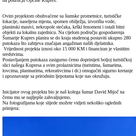
na području Općine Kupres.
Ovim projektom obuhvaćene su šumske prometnice, turističke
lokacije, naseljena mjesta, spomen obilježja, izvorišta vode,
planinski masivi, nekropole stećaka, krški fenomeni i ostali bitni
objekti za lokalnu zajednicu. Na cijelom području gospodarenja
Šumarije Kupres planira se do kraja studenog postaviti ukupno 280
putokaza što zahtjeva značajan angažman naših djelatnika.
Vrijednost projekta iznosi oko 15 000 KM i financiran je vlastitim
sredstvima.
Postavljanjem putokaza zasigurno ćemo doprinijeti boljoj turističkoj
slici našega Kupresa a svim prolaznicima (turistima, šumarima,
lovcima, planinarima, rekreativcima i dr.) omogućiti sigurno kretanje
i upoznavanje sa prirodnim ljepotama koje nas okružuju.
Inicijator ovog projekta bio je naš kolega šumar David Mijoč na
čemu mu se najljepše zahvaljujemo.
Na fotografijama koje slijede možete vidjeti nekoliko oglednih
primjera: