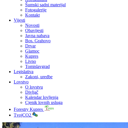
Šumski sadni materijal
Fotogalerije
Kontakt
Vijesti
Novosti
Obavijesti
Javna nabava
Bos. Grahovo
Drvar
Glamoc
Kupres
Livno
Tomislavgrad
Legislativa
Zakoni, uredbe
Lovstvo
O lovstvu
Divljač
Kalendar lovljenja
Cjenik lovnih usluga
Forestry Kupres
TvojCO2