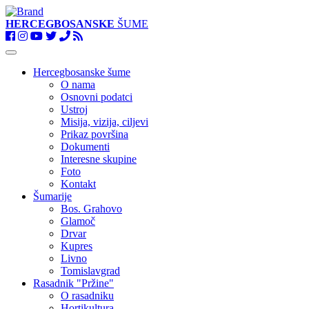
HERCEGBOSANSKE
ŠUME
Toggle
navigation
Hercegbosanske šume
O nama
Osnovni podatci
Ustroj
Misija, vizija, ciljevi
Prikaz površina
Dokumenti
Interesne skupine
Foto
Kontakt
Šumarije
Bos. Grahovo
Glamoč
Drvar
Kupres
Livno
Tomislavgrad
Rasadnik "Pržine"
O rasadniku
Hortikultura