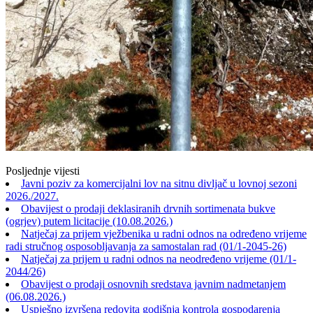
Posljednje vijesti
Javni poziv za komercijalni lov na sitnu divljač u lovnoj sezoni
2026./2027.
Obavijest o prodaji deklasiranih drvnih sortimenata bukve
(ogrjev) putem licitacije (10.08.2026.)
Natječaj za prijem vježbenika u radni odnos na određeno vrijeme
radi stručnog osposobljavanja za samostalan rad (01/1-2045-26)
Natječaj za prijem u radni odnos na neodređeno vrijeme (01/1-
2044/26)
Obavijest o prodaji osnovnih sredstava javnim nadmetanjem
(06.08.2026.)
Uspješno izvršena redovita godišnja kontrola gospodarenja