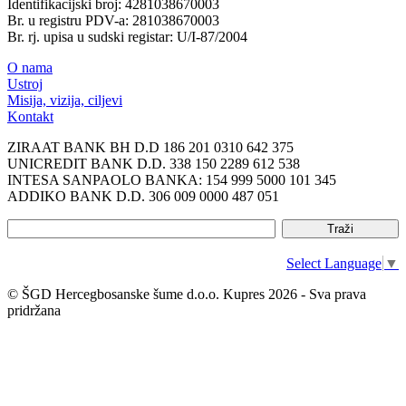
Identifikacijski broj: 4281038670003
Br. u registru PDV-a: 281038670003
Br. rj. upisa u sudski registar: U/I-87/2004
O nama
Ustroj
Misija, vizija, ciljevi
Kontakt
ZIRAAT BANK BH D.D 186 201 0310 642 375
UNICREDIT BANK D.D. 338 150 2289 612 538
INTESA SANPAOLO BANKA: 154 999 5000 101 345
ADDIKO BANK D.D. 306 009 0000 487 051
Select Language
▼
© ŠGD Hercegbosanske šume d.o.o. Kupres 2026 - Sva prava
pridržana