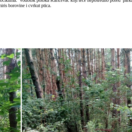
tociklima.
Vodotok potoka Karićevac koji teče neposredno pored
park
iris borovine i cvrkut ptica.