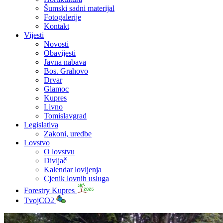
Šumski sadni materijal
Fotogalerije
Kontakt
Vijesti
Novosti
Obavijesti
Javna nabava
Bos. Grahovo
Drvar
Glamoc
Kupres
Livno
Tomislavgrad
Legislativa
Zakoni, uredbe
Lovstvo
O lovstvu
Divljač
Kalendar lovljenja
Cjenik lovnih usluga
Forestry Kupres
TvojCO2