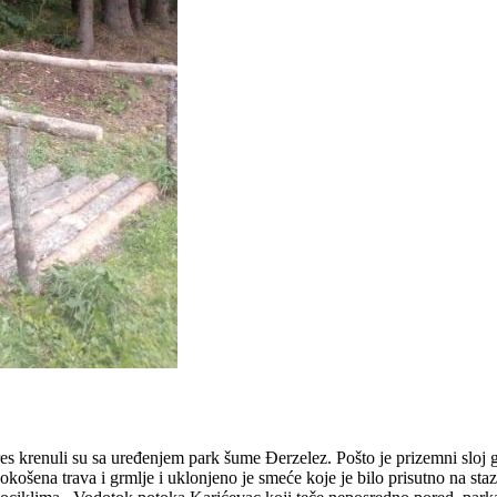
es krenuli su sa uređenjem park šume Đerzelez. Pošto je prizemni sloj g
pokošena trava i grmlje i uklonjeno je smeće koje je bilo prisutno na s