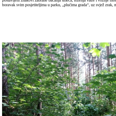
postavljeni znakovi zabrane bacanja smeća, loženja vatre i vožnje mo
boravak svim posjetiteljima u parku, „plućima grada“, uz svjež zrak, m