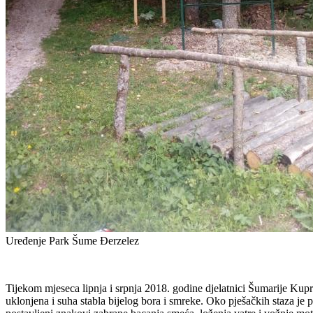
Uređenje Park Šume Đerzelez
Tijekom mjeseca lipnja i srpnja 2018. godine djelatnici Šumarije Kupr
uklonjena i suha stabla bijelog bora i smreke. Oko pješačkih staza je 