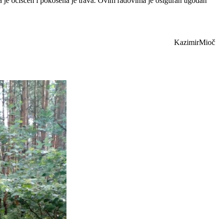
a je očišćen i pokošena je trava. Ovim radovima je osiguran ugodan
KazimirMioč