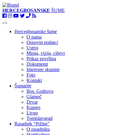
HERCEGBOSANSKE
ŠUME
Toggle
navigation
Hercegbosanske šume
O nama
Osnovni podatci
Ustroj
Misija, vizija, ciljevi
Prikaz površina
Dokumenti
Interesne skupine
Foto
Kontakt
Šumarije
Bos. Grahovo
Glamoč
Drvar
Kupres
Livno
Tomislavgrad
Rasadnik "Pržine"
O rasadniku
Hortikultura