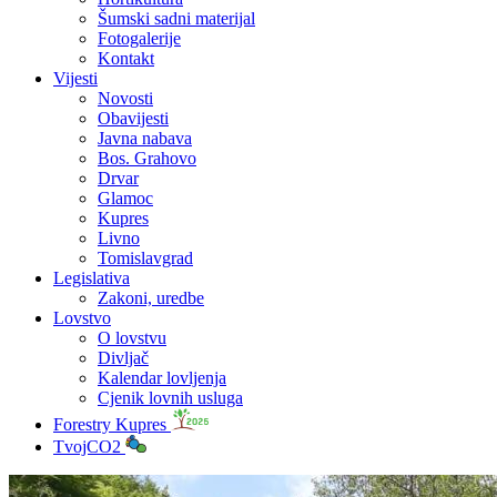
Šumski sadni materijal
Fotogalerije
Kontakt
Vijesti
Novosti
Obavijesti
Javna nabava
Bos. Grahovo
Drvar
Glamoc
Kupres
Livno
Tomislavgrad
Legislativa
Zakoni, uredbe
Lovstvo
O lovstvu
Divljač
Kalendar lovljenja
Cjenik lovnih usluga
Forestry Kupres
TvojCO2