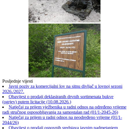
Posljednje vijesti
Javni poziv za komercijalni lov na sitnu divljač u lovnoj sezoni
2026./2027.
Obavijest o prodaji deklasiranih drvnih sortimenata bukve
(ogrjev) putem licitacije (10.08.2026.)
Natječaj za prijem vježbenika u radni odnos na određeno vrijeme
radi stručnog osposobljavanja za samostalan rad (01/1-2045-26)
Natječaj za prijem u radni odnos na neodređeno vrijeme (01/1-
2044/26)
Obavijest o prodaji osnovnih sredstava javnim nadmetanjem