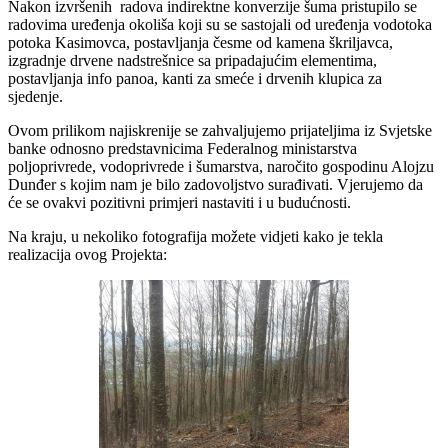
Nakon izvršenih radova indirektne konverzije šuma pristupilo se
radovima uređenja okoliša koji su se sastojali od uređenja vodotoka
potoka Kasimovca, postavljanja česme od kamena škriljavca,
izgradnje drvene nadstrešnice sa pripadajućim elementima,
postavljanja info panoa, kanti za smeće i drvenih klupica za
sjedenje.
Ovom prilikom najiskrenije se zahvaljujemo prijateljima iz Svjetske
banke odnosno predstavnicima Federalnog ministarstva
poljoprivrede, vodoprivrede i šumarstva, naročito gospodinu Alojzu
Dunđer s kojim nam je bilo zadovoljstvo surađivati. Vjerujemo da
će se ovakvi pozitivni primjeri nastaviti i u budućnosti.
Na kraju, u nekoliko fotografija možete vidjeti kako je tekla
realizacija ovog Projekta: