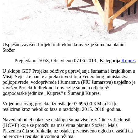
Uspješno završen Projekt indirektne konverzije šume na planini
Stožer
Pregledano: 5058, Objavljeno 07.06.2019., Kategorija
Kupres
U sklopu GEF Projekta održivog upravljanja šumama i krajolikom u
Misiji Svjetske banke a preko investitora Federalnog ministarstva
poljoprivrede, vodoprivrede i šumarstva (PIU šumarstva) uspješno je
završen Projekt Indirektne konverzije šume u odjelu 55.
gospodarske jedinice „Kupres“ u Šumariji Kupres.
Vrijednost ovog projekta iznosila je 97 695,00 KM, a isti je
realiziran kroz nekoliko faza u razdoblju 2015.-2018. godina.
Navedeni odjel nalazi se u sklopu šuma visoke zaštitne vrijednosti
(HCVF) koje se protežu na masivima planina Stožer i Mala
Plazenica čija se funkcija, uz ostale, prvenstveno ogleda u zaštiti tla
od erozije i regulaciji vodnog režima.