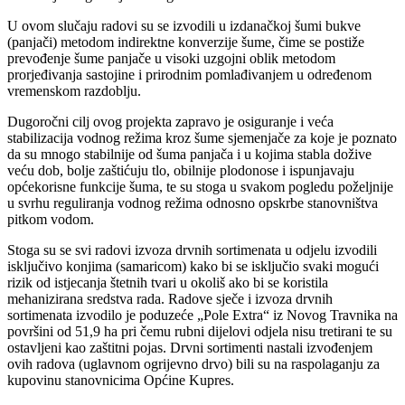
U ovom slučaju radovi su se izvodili u izdanačkoj šumi bukve
(panjači) metodom indirektne konverzije šume, čime se postiže
prevođenje šume panjače u visoki uzgojni oblik metodom
prorjeđivanja sastojine i prirodnim pomlađivanjem u određenom
vremenskom razdoblju.
Dugoročni cilj ovog projekta zapravo je osiguranje i veća
stabilizacija vodnog režima kroz šume sjemenjače za koje je poznato
da su mnogo stabilnije od šuma panjača i u kojima stabla dožive
veću dob, bolje zaštićuju tlo, obilnije plodonose i ispunjavaju
općekorisne funkcije šuma, te su stoga u svakom pogledu poželjnije
u svrhu reguliranja vodnog režima odnosno opskrbe stanovništva
pitkom vodom.
Stoga su se svi radovi izvoza drvnih sortimenata u odjelu izvodili
isključivo konjima (samaricom) kako bi se isključio svaki mogući
rizik od istjecanja štetnih tvari u okoliš ako bi se koristila
mehanizirana sredstva rada. Radove sječe i izvoza drvnih
sortimenata izvodilo je poduzeće „Pole Extra“ iz Novog Travnika na
površini od 51,9 ha pri čemu rubni dijelovi odjela nisu tretirani te su
ostavljeni kao zaštitni pojas. Drvni sortimenti nastali izvođenjem
ovih radova (uglavnom ogrijevno drvo) bili su na raspolaganju za
kupovinu stanovnicima Općine Kupres.