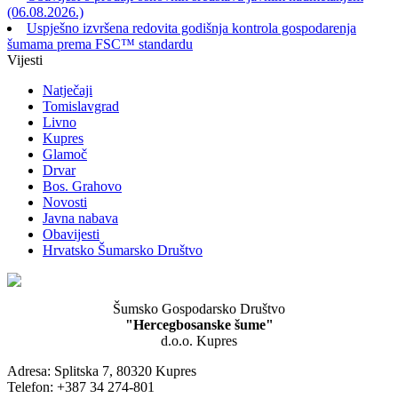
(06.08.2026.)
Uspješno izvršena redovita godišnja kontrola gospodarenja
šumama prema FSC™ standardu
Vijesti
Natječaji
Tomislavgrad
Livno
Kupres
Glamoč
Drvar
Bos. Grahovo
Novosti
Javna nabava
Obavijesti
Hrvatsko Šumarsko Društvo
Šumsko Gospodarsko Društvo
"Hercegbosanske šume"
d.o.o. Kupres
Adresa: Splitska 7, 80320 Kupres
Telefon: +387 34 274-801