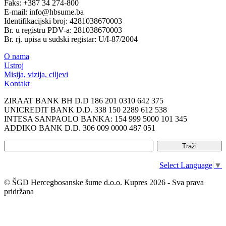
Faks: +387 34 274-800
E-mail: info@hbsume.ba
Identifikacijski broj: 4281038670003
Br. u registru PDV-a: 281038670003
Br. rj. upisa u sudski registar: U/I-87/2004
O nama
Ustroj
Misija, vizija, ciljevi
Kontakt
ZIRAAT BANK BH D.D 186 201 0310 642 375
UNICREDIT BANK D.D. 338 150 2289 612 538
INTESA SANPAOLO BANKA: 154 999 5000 101 345
ADDIKO BANK D.D. 306 009 0000 487 051
Select Language
▼
© ŠGD Hercegbosanske šume d.o.o. Kupres 2026 - Sva prava
pridržana