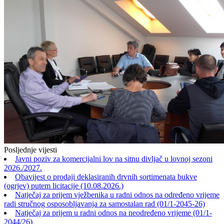
Posljednje vijesti
Javni poziv za komercijalni lov na sitnu divljač u lovnoj sezoni
2026./2027.
Obavijest o prodaji deklasiranih drvnih sortimenata bukve
(ogrjev) putem licitacije (10.08.2026.)
Natječaj za prijem vježbenika u radni odnos na određeno vrijeme
radi stručnog osposobljavanja za samostalan rad (01/1-2045-26)
Natječaj za prijem u radni odnos na neodređeno vrijeme (01/1-
2044/26)