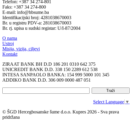
Telefon: +387 34 274-801
Faks: +387 34 274-800
E-mail: info@hbsume.ba
Identifikacijski broj: 4281038670003
Br. u registru PDV-a: 281038670003
Br. rj. upisa u sudski registar: U/I-87/2004
O nama
Ustroj
Misija, vizija, ciljevi
Kontakt
ZIRAAT BANK BH D.D 186 201 0310 642 375
UNICREDIT BANK D.D. 338 150 2289 612 538
INTESA SANPAOLO BANKA: 154 999 5000 101 345
ADDIKO BANK D.D. 306 009 0000 487 051
Select Language
▼
© ŠGD Hercegbosanske šume d.o.o. Kupres 2026 - Sva prava
pridržana