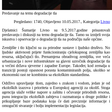
Predavanje na temu degradacije tla
Pregledano: 1740, Objavljeno 10.05.2017., Kategorija
Livno
Djelatnici Šumarije Livno su 9.5.2017.godine prisustovali
predavanju i diskusiji na temu degradacije tla. Tamo su iznijeli svoja
iskustva i opservacije o degradaciji tla na područiju naše općine.
Zemljište i tlo ključni su za prirodne sustave i ljudsko društvo. No
ljudske aktivnosti prijete funkcioniranju cjelokupnog zemljišta kao
resursa, uključujući tlo. Prenamjena obradivog zemljišta, sve veća
urbanizacija i nove infrastrukture su glavni uzročnik degradacije tla
u većini država sjeverne i zapadne Europe. Također, kod zemalja u
tranziciji postoji opasnost porasta kontaminiranih polja, ukoliko se
ekonomski rast ne kombinira sa ekološkim standardima.
Održivo upravljanje tlom, zajedno s zrakom i vodom, jedan je od
ekoloških izazova i prioriteta u Europskoj agenciji za okoliš. Stoga
agencija ulaže velike napore u zaštitu i očuvanje prirodnih resorsa,
punu integraciju ekoloških zahtjeva i razmatranja u druge politike i
prikupljanje baze podataka koja će dati preciznije informacije i
omogućiti stvaranje i bolju implementaciju legislacija.