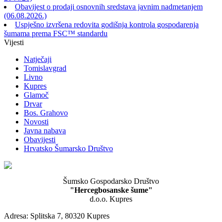
Obavijest o prodaji osnovnih sredstava javnim nadmetanjem
(06.08.2026.)
Uspješno izvršena redovita godišnja kontrola gospodarenja
šumama prema FSC™ standardu
Vijesti
Natječaji
Tomislavgrad
Livno
Kupres
Glamoč
Drvar
Bos. Grahovo
Novosti
Javna nabava
Obavijesti
Hrvatsko Šumarsko Društvo
Šumsko Gospodarsko Društvo
"Hercegbosanske šume"
d.o.o. Kupres
Adresa: Splitska 7, 80320 Kupres