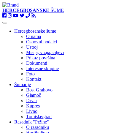
HERCEGBOSANSKE
ŠUME
Toggle
navigation
Hercegbosanske šume
O nama
Osnovni podatci
Ustroj
Misija, vizija, ciljevi
Prikaz površina
Dokumenti
Interesne skupine
Foto
Kontakt
Šumarije
Bos. Grahovo
Glamoč
Drvar
Kupres
Livno
Tomislavgrad
Rasadnik "Pržine"
O rasadniku
Hortikultura