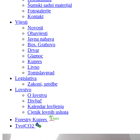
Šumski sadni materijal
Fotogalerije
Kontakt
Vijesti
Novosti
Obavijesti
Javna nabava
Bos. Grahovo
Drvar
Glamoc
Kupres
Livno
Tomislavgrad
Legislativa
Zakoni, uredbe
Lovstvo
O lovstvu
Divljač
Kalendar lovljenja
Cjenik lovnih usluga
Forestry Kupres
TvojCO2