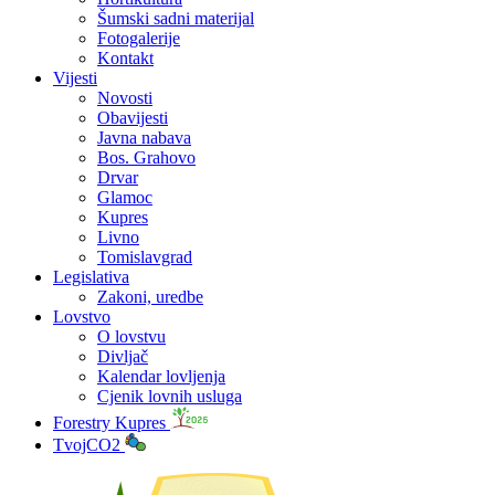
Šumski sadni materijal
Fotogalerije
Kontakt
Vijesti
Novosti
Obavijesti
Javna nabava
Bos. Grahovo
Drvar
Glamoc
Kupres
Livno
Tomislavgrad
Legislativa
Zakoni, uredbe
Lovstvo
O lovstvu
Divljač
Kalendar lovljenja
Cjenik lovnih usluga
Forestry Kupres
TvojCO2