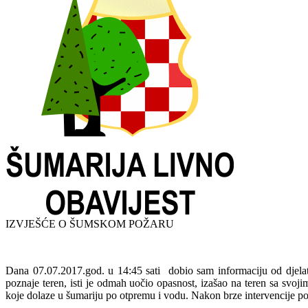
IZVJEŠĆE O ŠUMSKOM POŽARU
Dana 07.07.2017.god. u 14:45 sati dobio sam informaciju od djelat
poznaje teren, isti je odmah uočio opasnost, izašao na teren sa svoj
koje dolaze u šumariju po
otpremu
i vodu. Nakon brze intervencije pož