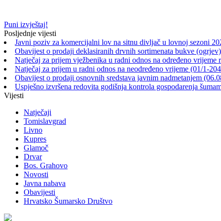
Puni izvještaj!
Posljednje vijesti
Javni poziv za komercijalni lov na sitnu divljač u lovnoj sezoni 2
Obavijest o prodaji deklasiranih drvnih sortimenata bukve (ogrjev)
Natječaj za prijem vježbenika u radni odnos na određeno vrijeme 
Natječaj za prijem u radni odnos na neodređeno vrijeme (01/1-20
Obavijest o prodaji osnovnih sredstava javnim nadmetanjem (06.0
Uspješno izvršena redovita godišnja kontrola gospodarenja šu
Vijesti
Natječaji
Tomislavgrad
Livno
Kupres
Glamoč
Drvar
Bos. Grahovo
Novosti
Javna nabava
Obavijesti
Hrvatsko Šumarsko Društvo