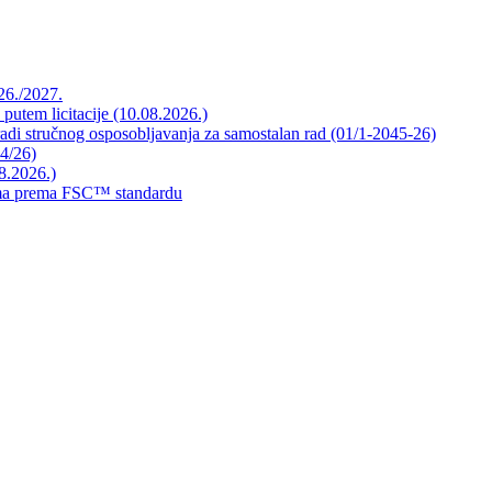
026./2027.
 putem licitacije (10.08.2026.)
radi stručnog osposobljavanja za samostalan rad (01/1-2045-26)
44/26)
8.2026.)
mama prema FSC™ standardu