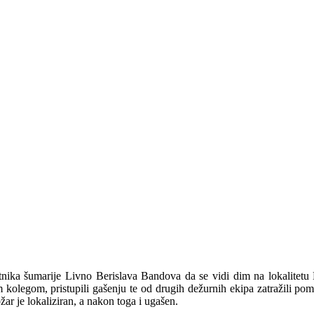
nika šumarije Livno Berislava Bandova da se vidi dim na lokalitetu
im kolegom, pristupili gašenju te od drugih dežurnih ekipa zatražili p
ar je lokaliziran, a nakon toga i ugašen.