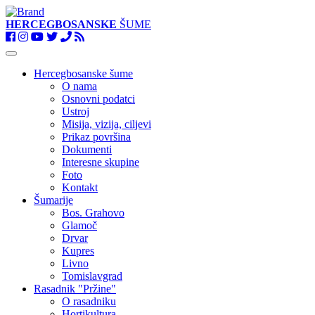
HERCEGBOSANSKE
ŠUME
Toggle
navigation
Hercegbosanske šume
O nama
Osnovni podatci
Ustroj
Misija, vizija, ciljevi
Prikaz površina
Dokumenti
Interesne skupine
Foto
Kontakt
Šumarije
Bos. Grahovo
Glamoč
Drvar
Kupres
Livno
Tomislavgrad
Rasadnik "Pržine"
O rasadniku
Hortikultura