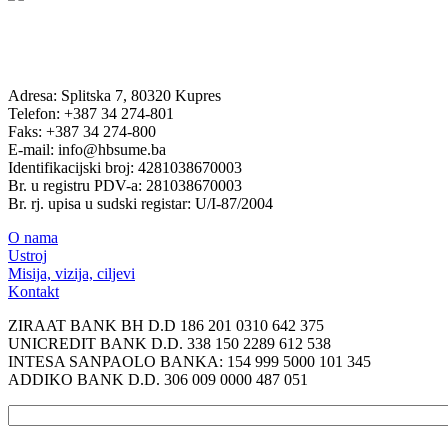
Adresa: Splitska 7, 80320 Kupres
Telefon: +387 34 274-801
Faks: +387 34 274-800
E-mail: info@hbsume.ba
Identifikacijski broj: 4281038670003
Br. u registru PDV-a: 281038670003
Br. rj. upisa u sudski registar: U/I-87/2004
O nama
Ustroj
Misija, vizija, ciljevi
Kontakt
ZIRAAT BANK BH D.D 186 201 0310 642 375
UNICREDIT BANK D.D. 338 150 2289 612 538
INTESA SANPAOLO BANKA: 154 999 5000 101 345
ADDIKO BANK D.D. 306 009 0000 487 051