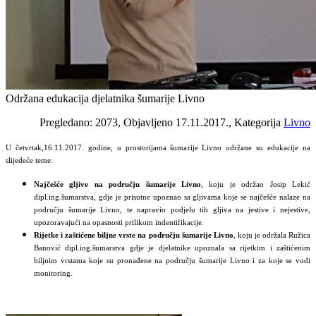
Održana edukacija djelatnika šumarije Livno
Pregledano: 2073, Objavljeno 17.11.2017., Kategorija
Livno
U četvrtak,16.11.2017. godine, u prostorijama šumarije Livno održane su edukacije na
slijedeće teme:
Najčešće gljive na području šumarije Livno
, koju je održao Josip Lekić
dipl.ing.šumarstva, gdje je prisutne upoznao sa gljivama koje se najčešće nalaze na
području šumarije Livno, te napravio podjelu tih gljiva na jestive i nejestive,
upozoravajući na opasnosti prilikom indentifikacije.
Rijetke i zaštićene biljne vrste na području šumarije Livno
, koju je održala Ružica
Banović dipl.ing.šumarstva gdje je djelatnike upoznala sa rijetkim i zaštićenim
biljnim vrstama koje su pronađene na području šumarije Livno i za koje se vodi
monitoring.