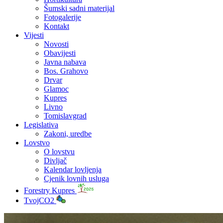
Šumski sadni materijal
Fotogalerije
Kontakt
Vijesti
Novosti
Obavijesti
Javna nabava
Bos. Grahovo
Drvar
Glamoc
Kupres
Livno
Tomislavgrad
Legislativa
Zakoni, uredbe
Lovstvo
O lovstvu
Divljač
Kalendar lovljenja
Cjenik lovnih usluga
Forestry Kupres
TvojCO2