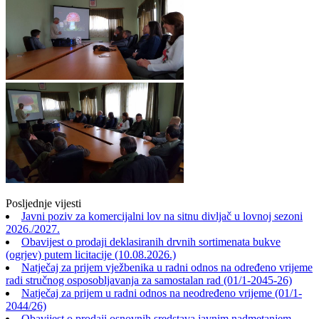
Posljednje vijesti
Javni poziv za komercijalni lov na sitnu divljač u lovnoj sezoni
2026./2027.
Obavijest o prodaji deklasiranih drvnih sortimenata bukve
(ogrjev) putem licitacije (10.08.2026.)
Natječaj za prijem vježbenika u radni odnos na određeno vrijeme
radi stručnog osposobljavanja za samostalan rad (01/1-2045-26)
Natječaj za prijem u radni odnos na neodređeno vrijeme (01/1-
2044/26)
Obavijest o prodaji osnovnih sredstava javnim nadmetanjem