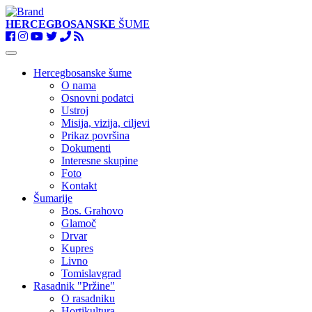
HERCEGBOSANSKE
ŠUME
Toggle
navigation
Hercegbosanske šume
O nama
Osnovni podatci
Ustroj
Misija, vizija, ciljevi
Prikaz površina
Dokumenti
Interesne skupine
Foto
Kontakt
Šumarije
Bos. Grahovo
Glamoč
Drvar
Kupres
Livno
Tomislavgrad
Rasadnik "Pržine"
O rasadniku
Hortikultura