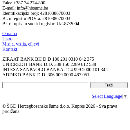
Faks: +387 34 274-800
E-mail: info@hbsume.ba
Identifikacijski broj: 4281038670003
Br. u registru PDV-a: 281038670003
Br. rj. upisa u sudski registar: U/I-87/2004
O nama
Ustroj
Misija, vizija, ciljevi
Kontakt
ZIRAAT BANK BH D.D 186 201 0310 642 375
UNICREDIT BANK D.D. 338 150 2289 612 538
INTESA SANPAOLO BANKA: 154 999 5000 101 345
ADDIKO BANK D.D. 306 009 0000 487 051
Select Language
▼
© ŠGD Hercegbosanske šume d.o.o. Kupres 2026 - Sva prava
pridržana