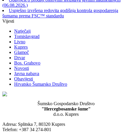
(06.08.2026.)
Uspješno izvršena redovita godišnja kontrola gospodarenja
šumama prema FSC™ standardu
Vijesti
Natječaji
Tomislavgrad
Livno
Kupres
Glamoč
Drvar
Bos. Grahovo
Novosti
Javna nabava
Obavijesti
Hrvatsko Šumarsko Društvo
Šumsko Gospodarsko Društvo
"Hercegbosanske šume"
d.o.o. Kupres
Adresa: Splitska 7, 80320 Kupres
Telefon: +387 34 274-801