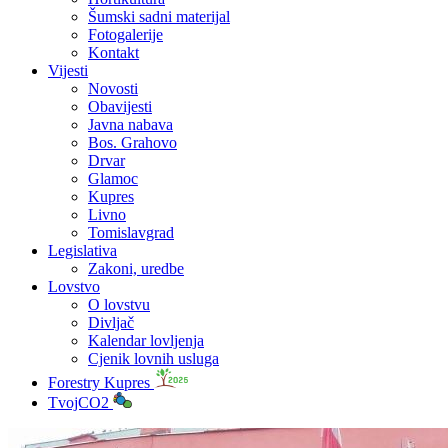
Šumski sadni materijal
Fotogalerije
Kontakt
Vijesti
Novosti
Obavijesti
Javna nabava
Bos. Grahovo
Drvar
Glamoc
Kupres
Livno
Tomislavgrad
Legislativa
Zakoni, uredbe
Lovstvo
O lovstvu
Divljač
Kalendar lovljenja
Cjenik lovnih usluga
Forestry Kupres
TvojCO2