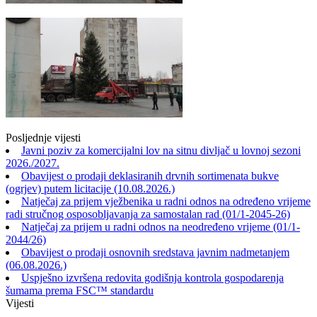
Posljednje vijesti
Javni poziv za komercijalni lov na sitnu divljač u lovnoj sezoni
2026./2027.
Obavijest o prodaji deklasiranih drvnih sortimenata bukve
(ogrjev) putem licitacije (10.08.2026.)
Natječaj za prijem vježbenika u radni odnos na određeno vrijeme
radi stručnog osposobljavanja za samostalan rad (01/1-2045-26)
Natječaj za prijem u radni odnos na neodređeno vrijeme (01/1-
2044/26)
Obavijest o prodaji osnovnih sredstava javnim nadmetanjem
(06.08.2026.)
Uspješno izvršena redovita godišnja kontrola gospodarenja
šumama prema FSC™ standardu
Vijesti