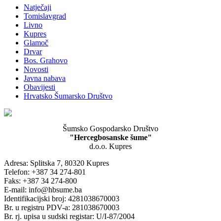
Natječaji
Tomislavgrad
Livno
Kupres
Glamoč
Drvar
Bos. Grahovo
Novosti
Javna nabava
Obavijesti
Hrvatsko Šumarsko Društvo
Šumsko Gospodarsko Društvo
"Hercegbosanske šume"
d.o.o. Kupres
Adresa: Splitska 7, 80320 Kupres
Telefon: +387 34 274-801
Faks: +387 34 274-800
E-mail: info@hbsume.ba
Identifikacijski broj: 4281038670003
Br. u registru PDV-a: 281038670003
Br. rj. upisa u sudski registar: U/I-87/2004