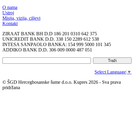
O nama
Ustroj
Misija, vizija, ciljevi
Kontakt
ZIRAAT BANK BH D.D 186 201 0310 642 375
UNICREDIT BANK D.D. 338 150 2289 612 538
INTESA SANPAOLO BANKA: 154 999 5000 101 345
ADDIKO BANK D.D. 306 009 0000 487 051
Select Language
▼
© ŠGD Hercegbosanske šume d.o.o. Kupres 2026 - Sva prava
pridržana