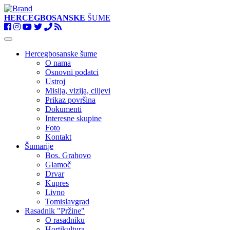
HERCEGBOSANSKE
ŠUME
Toggle
navigation
Hercegbosanske šume
O nama
Osnovni podatci
Ustroj
Misija, vizija, ciljevi
Prikaz površina
Dokumenti
Interesne skupine
Foto
Kontakt
Šumarije
Bos. Grahovo
Glamoč
Drvar
Kupres
Livno
Tomislavgrad
Rasadnik "Pržine"
O rasadniku
Hortikultura