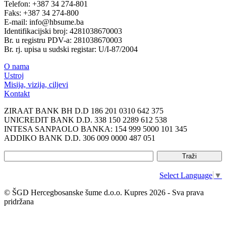
Telefon: +387 34 274-801
Faks: +387 34 274-800
E-mail: info@hbsume.ba
Identifikacijski broj: 4281038670003
Br. u registru PDV-a: 281038670003
Br. rj. upisa u sudski registar: U/I-87/2004
O nama
Ustroj
Misija, vizija, ciljevi
Kontakt
ZIRAAT BANK BH D.D 186 201 0310 642 375
UNICREDIT BANK D.D. 338 150 2289 612 538
INTESA SANPAOLO BANKA: 154 999 5000 101 345
ADDIKO BANK D.D. 306 009 0000 487 051
Select Language
▼
© ŠGD Hercegbosanske šume d.o.o. Kupres 2026 - Sva prava
pridržana