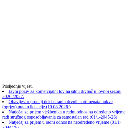
Posljednje vijesti
Javni poziv za komercijalni lov na sitnu divljač u lovnoj sezoni
2026./2027.
Obavijest o prodaji deklasiranih drvnih sortimenata bukve
(ogrjev) putem licitacije (10.08.2026.)
Natječaj za prijem vježbenika u radni odnos na određeno vrijeme
radi stručnog osposobljavanja za samostalan rad (01/1-2045-26)
Natječaj za prijem u radni odnos na neodređeno vrijeme (01/1-
2044/26)