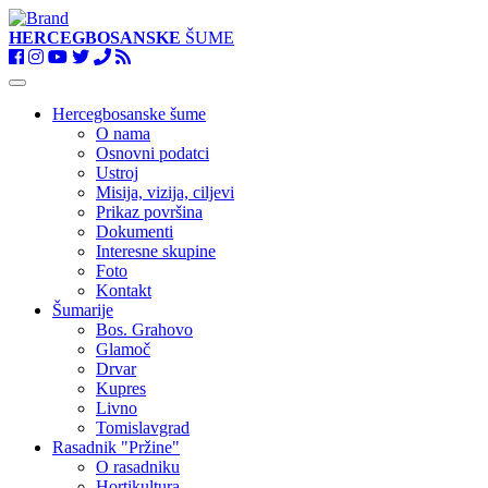
HERCEGBOSANSKE
ŠUME
Toggle
navigation
Hercegbosanske šume
O nama
Osnovni podatci
Ustroj
Misija, vizija, ciljevi
Prikaz površina
Dokumenti
Interesne skupine
Foto
Kontakt
Šumarije
Bos. Grahovo
Glamoč
Drvar
Kupres
Livno
Tomislavgrad
Rasadnik "Pržine"
O rasadniku
Hortikultura