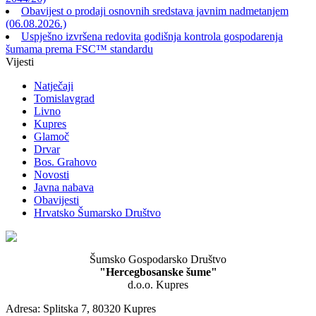
Obavijest o prodaji osnovnih sredstava javnim nadmetanjem
(06.08.2026.)
Uspješno izvršena redovita godišnja kontrola gospodarenja
šumama prema FSC™ standardu
Vijesti
Natječaji
Tomislavgrad
Livno
Kupres
Glamoč
Drvar
Bos. Grahovo
Novosti
Javna nabava
Obavijesti
Hrvatsko Šumarsko Društvo
Šumsko Gospodarsko Društvo
"Hercegbosanske šume"
d.o.o. Kupres
Adresa: Splitska 7, 80320 Kupres