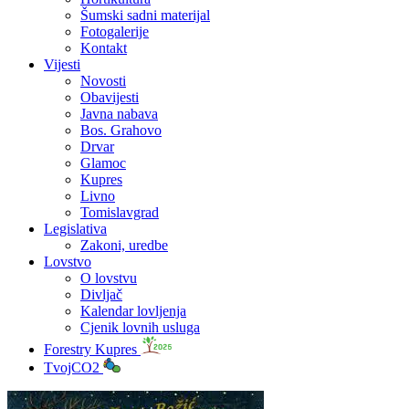
Šumski sadni materijal
Fotogalerije
Kontakt
Vijesti
Novosti
Obavijesti
Javna nabava
Bos. Grahovo
Drvar
Glamoc
Kupres
Livno
Tomislavgrad
Legislativa
Zakoni, uredbe
Lovstvo
O lovstvu
Divljač
Kalendar lovljenja
Cjenik lovnih usluga
Forestry Kupres
TvojCO2