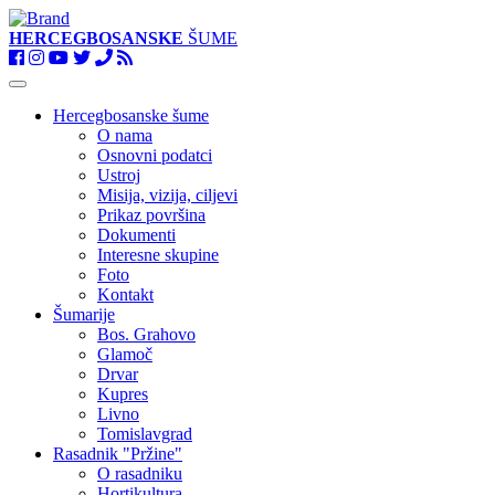
HERCEGBOSANSKE
ŠUME
Toggle
navigation
Hercegbosanske šume
O nama
Osnovni podatci
Ustroj
Misija, vizija, ciljevi
Prikaz površina
Dokumenti
Interesne skupine
Foto
Kontakt
Šumarije
Bos. Grahovo
Glamoč
Drvar
Kupres
Livno
Tomislavgrad
Rasadnik "Pržine"
O rasadniku
Hortikultura