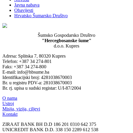
Javna nabava
Obavijesti
Hrvatsko Šumarsko Društvo
Šumsko Gospodarsko Društvo
"Hercegbosanske šume"
d.o.o. Kupres
Adresa: Splitska 7, 80320 Kupres
Telefon: +387 34 274-801
Faks: +387 34 274-800
E-mail: info@hbsume.ba
Identifikacijski broj: 4281038670003
Br. u registru PDV-a: 281038670003
Br. rj. upisa u sudski registar: U/I-87/2004
O nama
Ustroj
Misija, vizija, ciljevi
Kontakt
ZIRAAT BANK BH D.D 186 201 0310 642 375
UNICREDIT BANK D.D. 338 150 2289 612 538