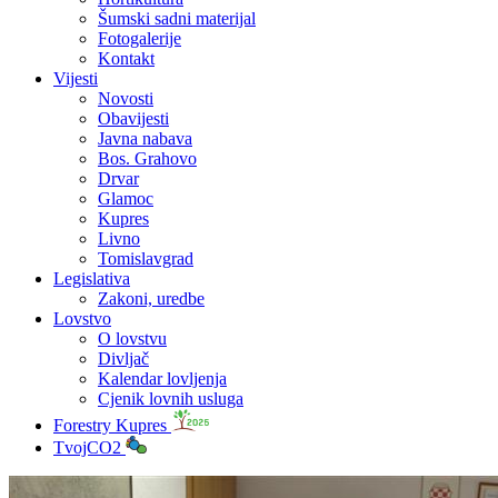
Šumski sadni materijal
Fotogalerije
Kontakt
Vijesti
Novosti
Obavijesti
Javna nabava
Bos. Grahovo
Drvar
Glamoc
Kupres
Livno
Tomislavgrad
Legislativa
Zakoni, uredbe
Lovstvo
O lovstvu
Divljač
Kalendar lovljenja
Cjenik lovnih usluga
Forestry Kupres
TvojCO2