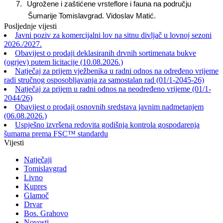
7.
Ugrožene i zaštićene vrsteflore i fauna na području
Šumarije Tomislavgrad. Vidoslav Matić.
Posljednje vijesti
Javni poziv za komercijalni lov na sitnu divljač u lovnoj sezoni
2026./2027.
Obavijest o prodaji deklasiranih drvnih sortimenata bukve
(ogrjev) putem licitacije (10.08.2026.)
Natječaj za prijem vježbenika u radni odnos na određeno vrijeme
radi stručnog osposobljavanja za samostalan rad (01/1-2045-26)
Natječaj za prijem u radni odnos na neodređeno vrijeme (01/1-
2044/26)
Obavijest o prodaji osnovnih sredstava javnim nadmetanjem
(06.08.2026.)
Uspješno izvršena redovita godišnja kontrola gospodarenja
šumama prema FSC™ standardu
Vijesti
Natječaji
Tomislavgrad
Livno
Kupres
Glamoč
Drvar
Bos. Grahovo
Novosti