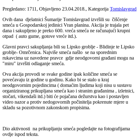
Pregledano: 1711, Objavljeno 23.04.2018., Kategorija
Tomislavgrad
Ovih dana djelatnici Šumarije Tomislavgrad izvršili su čišćenje
smeća u Gospodarskoj jedinici Vran planina. Akcija je trajala pet
dana i sakupljeno je preko 600. vreća smeća ne računajući krupni
otpad ( auto gume, gotove vreće itd.).
Glavni pravci sakupljanja bili su Lipsko groblje - Blidinje te Lipsko
groblje- Omrčenica. Najviše smeća našlo se na sporednim
rukavcima uz navedene pravce gdje neodgovorni građani mogu na
"miru" izvršiti odlaganje smeća.
Ova akcija provodi se svake godine ipak količine smeća se
povećavaju iz godine u godinu. Kako bi se stalo u kraj
neodgovornim pojedincima ( domaćim ljudima koji nisu u sustavu
organiziranog prikupljana smeća kao i stranim građanima , izletnici,
stočari, vikendaši itd.) biti će pojačana dežurstva kao i postavljen
video nazor a protiv nedogovornih počinitelja pokrenute mjere u
skladu sa pozotivnom zakonskom propisima.
Dio aktivnosti na prikupljanju smeća pogledajte na fotografijama
ovdje ispod teksta.