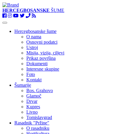
HERCEGBOSANSKE
ŠUME
Toggle
navigation
Hercegbosanske šume
O nama
Osnovni podatci
Ustroj
Misija, vizija, ciljevi
Prikaz površina
Dokumenti
Interesne skupine
Foto
Kontakt
Šumarije
Bos. Grahovo
Glamoč
Drvar
Kupres
Livno
Tomislavgrad
Rasadnik "Pržine"
O rasadniku
Hortikultura