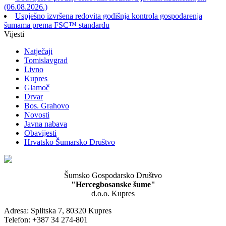
(06.08.2026.)
Uspješno izvršena redovita godišnja kontrola gospodarenja
šumama prema FSC™ standardu
Vijesti
Natječaji
Tomislavgrad
Livno
Kupres
Glamoč
Drvar
Bos. Grahovo
Novosti
Javna nabava
Obavijesti
Hrvatsko Šumarsko Društvo
Šumsko Gospodarsko Društvo
"Hercegbosanske šume"
d.o.o. Kupres
Adresa: Splitska 7, 80320 Kupres
Telefon: +387 34 274-801