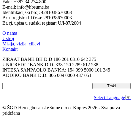
Faks: +387 34 274-800
E-mail: info@hbsume.ba
Identifikacijski broj: 4281038670003
Br. u registru PDV-a: 281038670003
Br. rj. upisa u sudski registar: U/I-87/2004
O nama
Ustroj
Misija, vizija, ciljevi
Kontakt
ZIRAAT BANK BH D.D 186 201 0310 642 375
UNICREDIT BANK D.D. 338 150 2289 612 538
INTESA SANPAOLO BANKA: 154 999 5000 101 345
ADDIKO BANK D.D. 306 009 0000 487 051
Select Language
▼
© ŠGD Hercegbosanske šume d.o.o. Kupres 2026 - Sva prava
pridržana