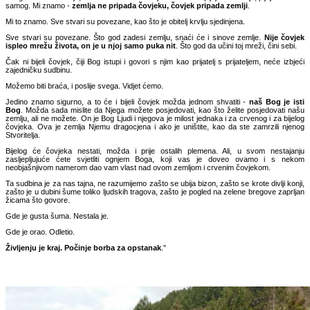
samog. Mi znamo -
zemlja ne pripada čovjeku, čovjek pripada zemlji
.
Mi to znamo. Sve stvari su povezane, kao što je obitelj krvlju sjedinjena.
Sve stvari su povezane. Što god zadesi zemlju, snaći će i sinove zemlje.
Nije čovjek
ispleo mrežu života, on je u njoj samo puka nit
. Što god da učini toj mreži, čini sebi.
Čak ni bijeli čovjek, čiji Bog istupi i govori s njim kao prijatelj s prijateljem, neće izbjeći
zajedničku sudbinu.
Možemo biti braća, i poslije svega. Vidjet ćemo.
Jedino znamo sigurno, a to će i bijeli čovjek možda jednom shvatiti -
naš Bog je isti
Bog
. Možda sada mislite da Njega možete posjedovati, kao što želite posjedovati našu
zemlju, ali ne možete. On je Bog Ljudi i njegova je milost jednaka i za crvenog i za bijelog
čovjeka. Ova je zemlja Njemu dragocjena i ako je uništite, kao da ste zamrzili njenog
Stvoritelja.
Bijelog će čovjeka nestati, možda i prije ostalih plemena. Ali, u svom nestajanju
zasljepljujuće ćete svjetliti ognjem Boga, koji vas je doveo ovamo i s nekom
neobjašnjivom namerom dao vam vlast nad ovom zemljom i crvenim čovjekom.
Ta sudbina je za nas tajna, ne razumijemo zašto se ubija bizon, zašto se krote divlji konji,
zašto je u dubini šume toliko ljudskih tragova, zašto je pogled na zelene bregove zaprljan
žicama što govore.
Gde je gusta šuma. Nestala je.
Gde je orao. Odletio.
Življenju je kraj. Počinje borba za opstanak
."