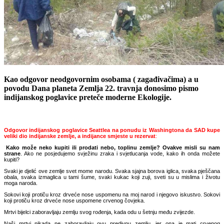
Kao odgovor neodgovornim osobama ( zagađivačima) a u
povodu Dana planeta Zemlja 22. travnja donosimo pismo
indijanskog poglavice preteče moderne Ekologije.
Odgovor indijanskog poglavice Seattlea na ponudu iz Washingtona da SAD kupe
veliki dio indijanske zemlje, a indijance smjeste u rezervat
:
"
Kako može neko kupiti ili prodati nebo, toplinu zemlje? Ovakve misli su nam
strane
. Ako ne posjedujemo svježinu zraka i svjetlucanja vode, kako ih onda možete
kupiti?
Svaki je djelić ove zemlje svet mome narodu. Svaka sjajna borova iglica, svaka pješčana
obala, svaka izmaglica u tami šume, svaki kukac koji zuji, sveti su u mislima i životu
moga naroda.
Sokovi koji protiču kroz drveće nose uspomenu na moj narod i njegovo iskustvo. Sokovi
koji protiču kroz drveće nose uspomene crvenog čovjeka.
Mrtvi bijelci zaboravljaju zemlju svog rođenja, kada odu u šetnju među zvijezde.
Naši mrtvi nikada ne zaboravljaju ovu predivnu zemlju, jer ona je mati crvenog