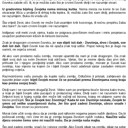
čoveka zabole oči. Ili, to je možda zato što je crveni čovek divlji i ne razumije stvari.
U gradovima bijelog čovjeka nema mirnog kutka
. Nema mesta na kome bi se čulo
otvaranje lišća u proljeće ili drhtaj krila leptira. Ili, možda zato što sam divlji, jednostavno
ne razumijem. Buka mi vređa uši.
Šta vrijedi život, ako čovek ne može čuti usamljen krik kozoroga, ili noćnu prepirku žaba
oko bare? Ja sam crveni čovjek i ne razumijem.
Indijanac voli meki zvuk vjetra, kada se poigrava površinom močvare i miris povjetarca
osvježen podnevnom kišom ili mirisom borovine.
Zrak je dragocjen crvenom čoveku, jer
sve dijeli isti dah - životinja, drvo i čovjek, sve
deli isti dah
. Bijeli čovek kao da ne opaža zrak koji udiše. Poput nekog tko je dugo na
samrti, ne osjeća smrad.
Ali ako vam prodamo našu zemlju, morate upamtiti da nam je zrak dragocjen. Da zrak
dijeli svoj duh sa svim životom koji održava. Vjetar, što je mome djedu dao prvi dah,
prihvatit će i njegov posljednji izdah. Ako vam prodamo zemlju, morate je čuvati kao
svetinju, kao mjesto na kojem će i bijeli čovjek moći udahnuti vjetar zaslađen mirisom
poljskog cvijeća.
Razmotrićemo vašu ponudu da kupite našu zemlju. Odlučimo li pristati, zahtjevam da
ispunite jedan uvjet:
bijeli čovjek morat će se ponašati prema životinjama ovog kraja
kao prema svojoj braći
.
Divlji sam i ne razumem drugačiji život. Video sam po prerijama tisuće bizona kako trunu,
a koje je bijeli čovjek ubio pucajući iz prolazećeg vlaka. Divlji sam i ne razumem kako
željezni konj iz kojeg suklja dim može biti važniji od bizona, kojeg mi ubijamo samo da
bismo preživjeli.
Što je čovjek bez životinja? Kada bi sve životinje nestale, čovjek bi
umro od velike usamljenosti duha. Jer što god zadesi životinje, ubrzo snađe i
čovjeka
. Sve stvari su povezane.
Morat ćete učiti svoju decu da je zemlja pod njihovim nogama pepeo naših djedova. Da bi
poštovali zemlju, reći ćete im da je zemlja bogata životom naših rođaka.
Naučite vašu
djecu onome čemu smo mi naučili našu. Da je zemlja naša majka
.
Što god zadesi zemlju, snaći će i sinove zemlje. Ako čovek pljuje na zemlju, pljuje na sebe