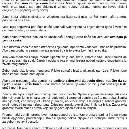
čovjeka.
Dio smo zemlje i ona je dio nas
. Mirisni cvjetovi su nam sestre. Jelen, konji,
veliki orao braća su nam. Stjenoviti vrhovi, sokovi poljana, toplina ponijevog tijela i
čovjeka, svi pripadaju istoj obitelji.
Zato, kada Veliki poglavica iz Washingtona šalje svoj glas da želi kupiti našu zemlju,
previše od nas traži.
Veliki bijeli poglavica poručuje da će nam sačuvati mjesto na kojem ćemo lijepo živjeti. On
će nam biti otac, mi njemu deca.
Zato ćemo razmotriti ponudu da kupite našu zemlju. Ali to neće biti lako. Jer
ova nam je
zemlja sveta
.
Ova blistava voda što teče brzacima i rijekama, nije samo voda već i krv naših predaka.
Ako vam prodamo zemlju, morate upamtiti da je to sveta krv naših predaka.
Ako vam prodamo zemlju, morate upamtiti da je ona sveta, i morate vašu djecu naučiti da
je ona sveta, i da svaki čarobni odsjaj u bistroj vodi jezera govori nešto o događajima iz
života mog naroda.
Žubor vode glas je oca moga oca. Rijeke su naša braća, uklanjaju nam žeđ. Rijeke nose
naše kanue, hrane nam djecu.
Ako vam prodamo našu zemlju,
ne smijete zaboraviti da svoju djecu naučite da su
rijeke i naša i vaša braća
, i da morate od sada rijekama pružiti ljubaznost koju biste
pružili mom bratu.
Znamo da bijeli čovjek ne razumije naš način života. Njemu je jedan dio zemlje isti kao i
bilo koji drugi, jer je on stranac koji dođe noću i uzme od zemlje sve što mu treba. Zemlja
mu nije brat, već neprijatelj i kada je pokori, on kreće dalje. Ostavlja za sobom grobove
svojih očeva i ne mari zbog toga. Oduzima zemlju svojoj djeci i nije ga briga. Zaboravlja
grobove svojih otaca i prava koja su njegova djeca stekla rođenjem.
Prema majci zemlji i prema svom bratu odnosi se isto kao prema stvarima što se mogu
kupiti, opljačkati, prodati poput stoke ili sjajnog nakita. Njegova će pohlepa uništiti zemlju i
za sobom ostaviti pustoš.
Ne znam. Naš način života razlikuje se od vašeg. Od pogleda na vaše gradove crvenog