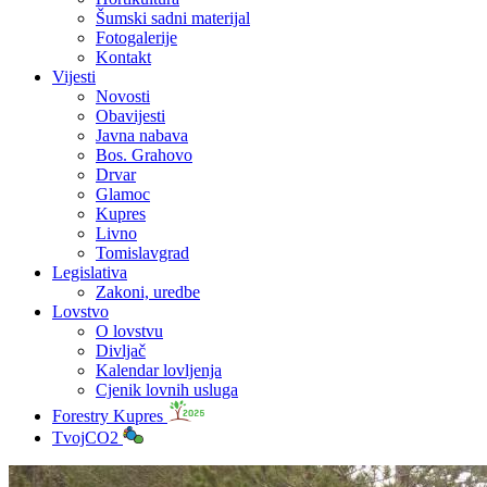
Šumski sadni materijal
Fotogalerije
Kontakt
Vijesti
Novosti
Obavijesti
Javna nabava
Bos. Grahovo
Drvar
Glamoc
Kupres
Livno
Tomislavgrad
Legislativa
Zakoni, uredbe
Lovstvo
O lovstvu
Divljač
Kalendar lovljenja
Cjenik lovnih usluga
Forestry Kupres
TvojCO2