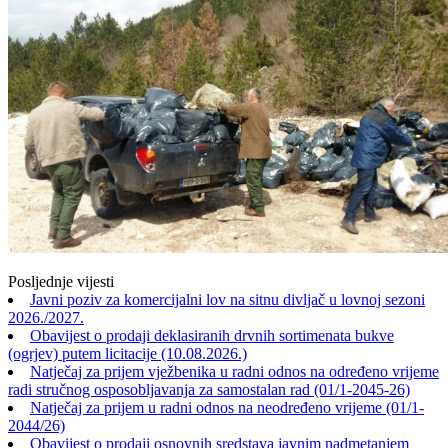
Posljednje vijesti
Javni poziv za komercijalni lov na sitnu divljač u lovnoj sezoni
2026./2027.
Obavijest o prodaji deklasiranih drvnih sortimenata bukve
(ogrjev) putem licitacije (10.08.2026.)
Natječaj za prijem vježbenika u radni odnos na određeno vrijeme
radi stručnog osposobljavanja za samostalan rad (01/1-2045-26)
Natječaj za prijem u radni odnos na neodređeno vrijeme (01/1-
2044/26)
Obavijest o prodaji osnovnih sredstava javnim nadmetanjem