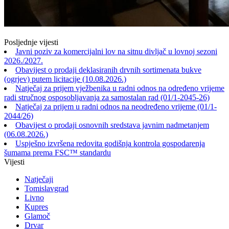
Posljednje vijesti
Javni poziv za komercijalni lov na sitnu divljač u lovnoj sezoni
2026./2027.
Obavijest o prodaji deklasiranih drvnih sortimenata bukve
(ogrjev) putem licitacije (10.08.2026.)
Natječaj za prijem vježbenika u radni odnos na određeno vrijeme
radi stručnog osposobljavanja za samostalan rad (01/1-2045-26)
Natječaj za prijem u radni odnos na neodređeno vrijeme (01/1-
2044/26)
Obavijest o prodaji osnovnih sredstava javnim nadmetanjem
(06.08.2026.)
Uspješno izvršena redovita godišnja kontrola gospodarenja
šumama prema FSC™ standardu
Vijesti
Natječaji
Tomislavgrad
Livno
Kupres
Glamoč
Drvar