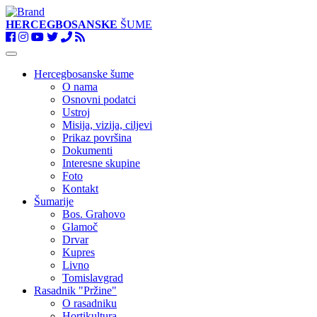
HERCEGBOSANSKE
ŠUME
Toggle
navigation
Hercegbosanske šume
O nama
Osnovni podatci
Ustroj
Misija, vizija, ciljevi
Prikaz površina
Dokumenti
Interesne skupine
Foto
Kontakt
Šumarije
Bos. Grahovo
Glamoč
Drvar
Kupres
Livno
Tomislavgrad
Rasadnik "Pržine"
O rasadniku
Hortikultura