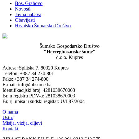
Bos. Grahovo
Novosti
Javna nabava
Obavijesti
Hrvatsko Šumarsko Društvo
Šumsko Gospodarsko Društvo
"Hercegbosanske šume"
d.o.o. Kupres
Adresa: Splitska 7, 80320 Kupres
Telefon: +387 34 274-801
Faks: +387 34 274-800
E-mail: info@hbsume.ba
Identifikacijski broj: 4281038670003
Br. u registru PDV-a: 281038670003
Br. rj. upisa u sudski registar: U/I-87/2004
O nama
Ustroj
Misija, vizija, ciljevi
Kontakt