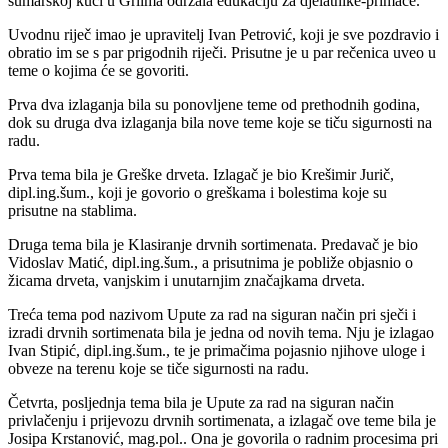
šumarskoj kući u Grlima održala edukaciju za djelatnike-primače.
Uvodnu riječ imao je upravitelj Ivan Petrović, koji je sve pozdravio i
obratio im se s par prigodnih riječi. Prisutne je u par rečenica uveo u
teme o kojima će se govoriti.
Prva dva izlaganja bila su ponovljene teme od prethodnih godina,
dok su druga dva izlaganja bila nove teme koje se tiču sigurnosti na
radu.
Prva tema bila je Greške drveta. Izlagač je bio Krešimir Jurič,
dipl.ing.šum., koji je govorio o greškama i bolestima koje su
prisutne na stablima.
Druga tema bila je Klasiranje drvnih sortimenata. Predavač je bio
Vidoslav Matić, dipl.ing.šum., a prisutnima je pobliže objasnio o
žicama drveta, vanjskim i unutarnjim značajkama drveta.
Treća tema pod nazivom Upute za rad na siguran način pri sječi i
izradi drvnih sortimenata bila je jedna od novih tema. Nju je izlagao
Ivan Stipić, dipl.ing.šum., te je primačima pojasnio njihove uloge i
obveze na terenu koje se tiče sigurnosti na radu.
Četvrta, posljednja tema bila je Upute za rad na siguran način
privlačenju i prijevozu drvnih sortimenata, a izlagač ove teme bila je
Josipa Krstanović, mag.pol.. Ona je govorila o radnim procesima pri