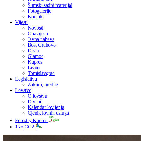
Šumski sadni materijal
Fotogalerije
Kontakt
Vijesti
Novosti
Obavijesti
Javna nabava
Bos. Grahovo
Drvar
Glamoc
Kupres
Livno
Tomislavgrad
Legislativa
Zakoni, uredbe
Lovstvo
O lovstvu
Divljač
Kalendar lovljenja
Cjenik lovnih usluga
Forestry Kupres
TvojCO2