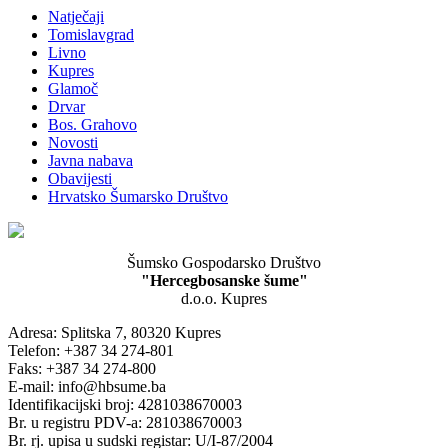
Natječaji
Tomislavgrad
Livno
Kupres
Glamoč
Drvar
Bos. Grahovo
Novosti
Javna nabava
Obavijesti
Hrvatsko Šumarsko Društvo
Šumsko Gospodarsko Društvo
"Hercegbosanske šume"
d.o.o. Kupres
Adresa: Splitska 7, 80320 Kupres
Telefon: +387 34 274-801
Faks: +387 34 274-800
E-mail: info@hbsume.ba
Identifikacijski broj: 4281038670003
Br. u registru PDV-a: 281038670003
Br. rj. upisa u sudski registar: U/I-87/2004