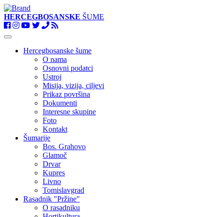
HERCEGBOSANSKE
ŠUME
Toggle
navigation
Hercegbosanske šume
O nama
Osnovni podatci
Ustroj
Misija, vizija, ciljevi
Prikaz površina
Dokumenti
Interesne skupine
Foto
Kontakt
Šumarije
Bos. Grahovo
Glamoč
Drvar
Kupres
Livno
Tomislavgrad
Rasadnik "Pržine"
O rasadniku
Hortikultura