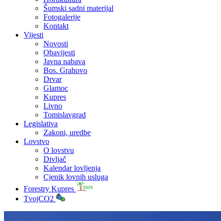
Šumski sadni materijal
Fotogalerije
Kontakt
Vijesti
Novosti
Obavijesti
Javna nabava
Bos. Grahovo
Drvar
Glamoc
Kupres
Livno
Tomislavgrad
Legislativa
Zakoni, uredbe
Lovstvo
O lovstvu
Divljač
Kalendar lovljenja
Cjenik lovnih usluga
Forestry Kupres
TvojCO2