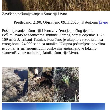
Završeno pošumljavanje u Šumariji Livno
Pregledano: 2190, Objavljeno 09.11.2020., Kategorija
Livno
Pošumljavanje u šumariji Livno završeno je prošlog tjedna.
Pošumljavalo se sadnicama munike i crnog bora u odjelima 157 i
169 na G.J. Tribanj-Tušnica. Posađeno je ukupno 29 300 sadnica
crnog bora i 24 000 sadnica munike. Ukupna pošumljena površina
je 35 ha, a na spomenutim poslovima angažirano je lokalno
stanovništvo uz nadzor djelatnika šumarije Livno.