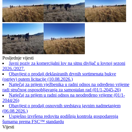
Posljednje vijesti
Javni poziv za komercijalni lov na sitnu divljač u lovnoj sezoni
2026./2027.
Obavijest o prodaji deklasiranih drvnih sortimenata bukve
(ogrjev) putem licitacije (10.08.2026.)
Natječaj za prijem vježbenika u radni odnos na određeno vrijeme
radi stručnog osposobljavanja za samostalan rad (01/1-2045-26)
Natječaj za prijem u radni odnos na neodređeno vrijeme (01/1-
2044/26)
Obavijest o prodaji osnovnih sredstava javnim nadmetanjem
(06.08.2026.)
Uspješno izvršena redovita godišnja kontrola gospodarenja
šumama prema FSC™ standardu
Vijesti