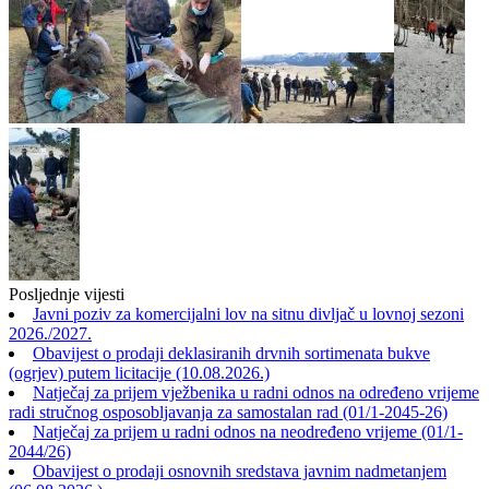
Posljednje vijesti
Javni poziv za komercijalni lov na sitnu divljač u lovnoj sezoni
2026./2027.
Obavijest o prodaji deklasiranih drvnih sortimenata bukve
(ogrjev) putem licitacije (10.08.2026.)
Natječaj za prijem vježbenika u radni odnos na određeno vrijeme
radi stručnog osposobljavanja za samostalan rad (01/1-2045-26)
Natječaj za prijem u radni odnos na neodređeno vrijeme (01/1-
2044/26)
Obavijest o prodaji osnovnih sredstava javnim nadmetanjem