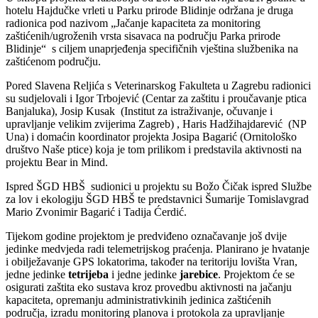
hotelu Hajdučke vrleti u Parku prirode Blidinje održana je druga
radionica pod nazivom „Jačanje kapaciteta za monitoring
zaštićenih/ugroženih vrsta sisavaca na području Parka prirode
Blidinje“ s ciljem unaprjeđenja specifičnih vještina službenika na
zaštićenom području.
Pored Slavena Reljića s Veterinarskog Fakulteta u Zagrebu radionici
su sudjelovali i Igor Trbojević (Centar za zaštitu i proučavanje ptica
Banjaluka), Josip Kusak (Institut za istraživanje, očuvanje i
upravljanje velikim zvijerima Zagreb) , Haris Hadžihajdarević (NP
Una) i domaćin koordinator projekta Josipa Bagarić (Ornitološko
društvo Naše ptice) koja je tom prilikom i predstavila aktivnosti na
projektu Bear in Mind.
Ispred ŠGD HBŠ sudionici u projektu su Božo Čičak ispred Službe
za lov i ekologiju ŠGD HBŠ te predstavnici Šumarije Tomislavgrad
Mario Zvonimir Bagarić i Tadija Ćerdić.
Tijekom godine projektom je predviđeno označavanje još dvije
jedinke medvjeda radi telemetrijskog praćenja. Planirano je hvatanje
i obilježavanje GPS lokatorima, također na teritoriju lovišta Vran,
jedne jedinke
tetrijeba
i jedne jedinke
jarebice
. Projektom će se
osigurati zaštita eko sustava kroz provedbu aktivnosti na jačanju
kapaciteta, opremanju administrativkinih jedinica zaštićenih
područja, izradu monitoring planova i protokola za upravljanje