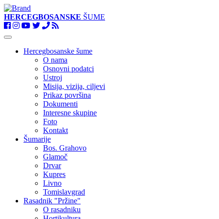
HERCEGBOSANSKE
ŠUME
Toggle
navigation
Hercegbosanske šume
O nama
Osnovni podatci
Ustroj
Misija, vizija, ciljevi
Prikaz površina
Dokumenti
Interesne skupine
Foto
Kontakt
Šumarije
Bos. Grahovo
Glamoč
Drvar
Kupres
Livno
Tomislavgrad
Rasadnik "Pržine"
O rasadniku
Hortikultura