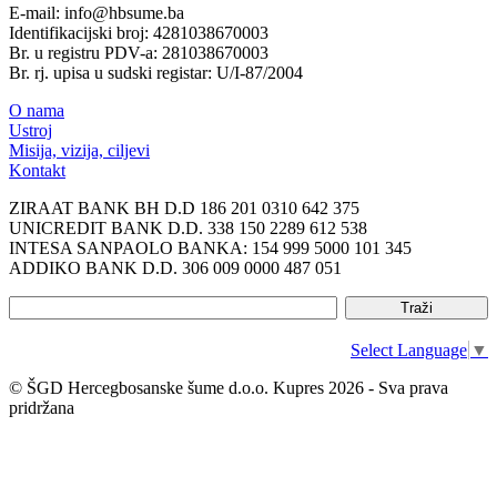
E-mail: info@hbsume.ba
Identifikacijski broj: 4281038670003
Br. u registru PDV-a: 281038670003
Br. rj. upisa u sudski registar: U/I-87/2004
O nama
Ustroj
Misija, vizija, ciljevi
Kontakt
ZIRAAT BANK BH D.D 186 201 0310 642 375
UNICREDIT BANK D.D. 338 150 2289 612 538
INTESA SANPAOLO BANKA: 154 999 5000 101 345
ADDIKO BANK D.D. 306 009 0000 487 051
Select Language
▼
© ŠGD Hercegbosanske šume d.o.o. Kupres 2026 - Sva prava
pridržana