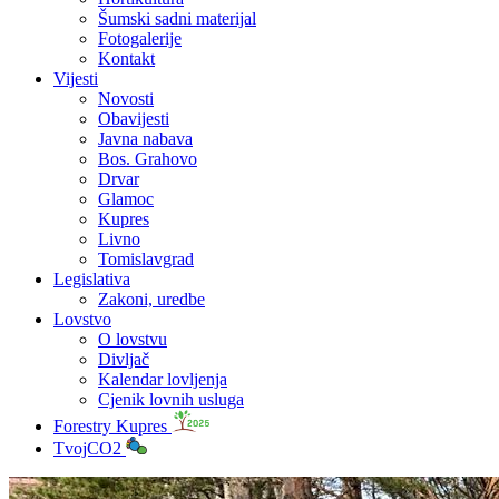
Šumski sadni materijal
Fotogalerije
Kontakt
Vijesti
Novosti
Obavijesti
Javna nabava
Bos. Grahovo
Drvar
Glamoc
Kupres
Livno
Tomislavgrad
Legislativa
Zakoni, uredbe
Lovstvo
O lovstvu
Divljač
Kalendar lovljenja
Cjenik lovnih usluga
Forestry Kupres
TvojCO2