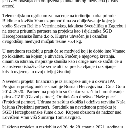
je i GPS odašiljačem obilježena jedinka mrkog medvjeda (Ursus
arctos).
Telemetrijskom ogrlicom za praćenje na teritoriju parka prirode
Blidinje u lovištu Vran uz pomoć tima za obilježavanje kojeg je
vodio Slaven Reljić s Veterinarskog fakulteta Sveučilišta u Zagrebu i
na terenu prisutnih partnera na projektu kao i djelatnika ŠGD
Hercegbosanske šume d.o.o. Kupres uhvaćen je i označen
dvogodišnji medvjed mužjak težine 76,4 kg.
U narednom razdoblju pratit će se medvjed koji je dobio ime Vranac
po lokalitetu na kojem je uhvaćen. Praćenje njegovog kretanja,
dinamika ishrana, mapiranje staništa kao i druge navike služiti će u
znanstveno istraživačke svrhe ali i za predstavljanje i razbijanje
krivih uvjerenja o ovoj divljoj životinji.
Navedeni projekt financiran je iz Europske unije u okviru IPA
Programa prekogranične suradnje Bosna i Hercegovina - Crna Gora
2014.-2020. Partneri na projektu su Centar za zaštitu i proučavanje
ptica - CZIP (Glavni partner), Ornitološko društvo "Naše ptice"
(Projektni partner), Udruga za zaštitu okoliša i održiva razvitka Naša
baština (Projektni partner). Suradnik na navedenom projektu je
ŠGD Hercegbosanske šume d.o.o. Kupres obzirom da nadzor nad
Lovištem Vran vrši Šumarija Tomislavgrad.
U sklopu projekta u razdoblju od 26. do 28. travnja 2021. godine u