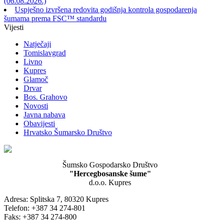
(06.08.2026.)
Uspješno izvršena redovita godišnja kontrola gospodarenja
šumama prema FSC™ standardu
Vijesti
Natječaji
Tomislavgrad
Livno
Kupres
Glamoč
Drvar
Bos. Grahovo
Novosti
Javna nabava
Obavijesti
Hrvatsko Šumarsko Društvo
Šumsko Gospodarsko Društvo
"Hercegbosanske šume"
d.o.o. Kupres
Adresa: Splitska 7, 80320 Kupres
Telefon: +387 34 274-801
Faks: +387 34 274-800