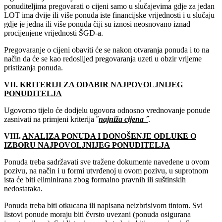
ponuditeljima pregovarati o cijeni samo u slučajevima gdje za jedan
LOT ima dvije ili više ponuda iste financijske vrijednosti i u slučaju
gdje je jedna ili više ponuda čiji su iznosi neosnovano iznad
procijenjene vrijednosti ŠGD-a.
Pregovaranje o cijeni obaviti će se nakon otvaranja ponuda i to na
način da će se kao redoslijed pregovaranja uzeti u obzir vrijeme
pristizanja ponuda.
VII.
KRITERIJI ZA ODABIR NAJPOVOLJNIJEG
PONUDITELJA
Ugovorno tijelo će dodjelu ugovora odnosno vrednovanje ponude
zasnivati na primjeni kriterija ˝
najniža cijena ˝
.
VIII.
ANALIZA PONUDA I DONOŠENJE ODLUKE O
IZBORU NAJPOVOLJNIJEG PONUDITELJA
Ponuda treba sadržavati sve tražene dokumente navedene u ovom
pozivu, na način i u formi utvrđenoj u ovom pozivu, u suprotnom
ista će biti eliminirana zbog formalno pravnih ili suštinskih
nedostataka.
Ponuda treba biti otkucana ili napisana neizbrisivom tintom. Svi
listovi ponude moraju biti čvrsto uvezani (ponuda osigurana