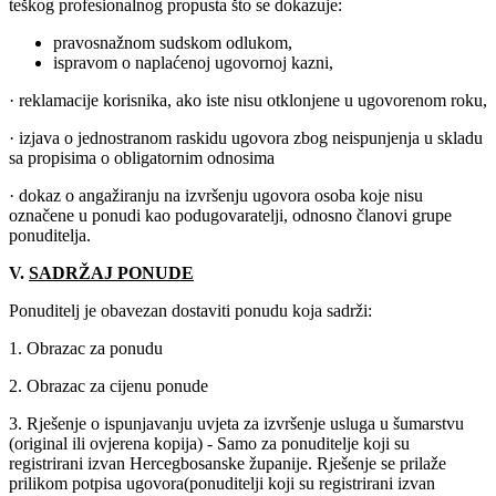
teškog profesionalnog propusta što se dokazuje:
pravosnažnom sudskom odlukom,
ispravom o naplaćenoj ugovornoj kazni,
· reklamacije korisnika, ako iste nisu otklonjene u ugovorenom roku,
· izjava o jednostranom raskidu ugovora zbog neispunjenja u skladu
sa propisima o obligatornim odnosima
· dokaz o angažiranju na izvršenju ugovora osoba koje nisu
označene u ponudi kao podugovaratelji, odnosno članovi grupe
ponuditelja.
V.
SADRŽAJ PONUDE
Ponuditelj je obavezan dostaviti ponudu koja sadrži:
1. Obrazac za ponudu
2. Obrazac za cijenu ponude
3. Rješenje o ispunjavanju uvjeta za izvršenje usluga u šumarstvu
(original ili ovjerena kopija) - Samo za ponuditelje koji su
registrirani izvan Hercegbosanske županije. Rješenje se prilaže
prilikom potpisa ugovora(ponuditelji koji su registrirani izvan