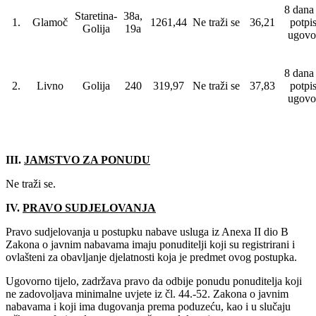
8 dana
Staretina-
38a,
1.
Glamoč
1261,44
Ne traži se
36,21
potpi
Golija
19a
ugovo
8 dana
2.
Livno
Golija
240
319,97
Ne traži se
37,83
potpi
ugovo
III.
JAMSTVO ZA PONUDU
Ne traži se.
IV.
PRAVO SUDJELOVANJA
Pravo sudjelovanja u postupku nabave usluga iz Anexa II dio B
Zakona o javnim nabavama imaju ponuditelji koji su registrirani i
ovlašteni za obavljanje djelatnosti koja je predmet ovog postupka.
Ugovorno tijelo, zadržava pravo da odbije ponudu ponuditelja koji
ne zadovoljava minimalne uvjete iz čl. 44.-52. Zakona o javnim
nabavama i koji ima dugovanja prema poduzeću, kao i u slučaju