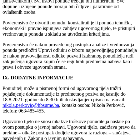
jamstvenikom). Svi listovi ponude trebaju biti numerirani. Sve
dopune i izmjene ponude moraju biti čitljive i parafirane od
ovlaštenih osoba.
Povjerenstvo će otvoriti ponudu, konstatirati je li ponuda tehnički,
ekonomski i pravno ispunjava zahtjev ugovornog tijelo, te pristupiti
vrednovanju ponuda u skladu sa utvrđenim kriterijima.
Povjerenstvo će nakon provedenog postupka analize i vrednovanja
ponuda predložiti Upravi odluku o izboru najpovoljnijeg ponuditelja
te nakon pravovaljanosti odluke pozvati izabranog ponuditelja radi
zaključenja ugovora kojim će se regulirati predmetna nabava kao i
prava i obveze ugovornih strana.
IX.
DODATNE INFORMACIJE
Ponuditelj može u pismenoj formi od ugovornog tijela tražiti
pojašnjenje dokumentacije iz predmetnog poziva najkasnije do
18.8.2021‎. godine do 8:30 h ili dostavljanjem pisma na e-mail:
nikola.perkovic@hbsume.ba
, kontakt osoba: Nikola Perković,
telefon: 063/485-455.
Ugovorno tijelo ne snosi nikakve troškove ponuditelja nastale po
ovom postupku o javnoj nabavi. Ugovorni tijelo, zadržava pravo da
prekine – otkaže postupak dodjele ugovora iz razloga – slučajeva
navedenih u Zakonu o javnim nabavama.