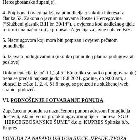
Hercegbosanske županije).
4. Potpisana i ovjerena Izjava ponuditelja o sukobu interesa iz
članka 52. Zakona o javnim nabavama Bosne i Hercegovine
(“Službeni glasnik BiH br. 39/14”), a ovjerena kod nadležnog tijela
u formi i na način koji je propisala Agencija za javne nabave BiH.
5. Nacrt ugovora koji mora biti potpisan i ovjeren pečatom
ponuditelja.
6. Izjava o podugovaranju (ukoliko ponuditelj planira podugovarati
poslove)
Dokumentacija iz točki 1,2,4,5 i 6(ukoliko se radi o podugovaranju)
treba se predati najkasnije do
18‎.8‎.2021‎. godine, do 9:00 sati, a
obrasci iz točke 1, 2, 4, 5 i 6 mogu se preuzeti na službenoj web
stranici poduzeća.
VI.
PODNOŠENJE I OTVARANJE PONUDA
Zapečaćenu ponudu sa naznačenom punom adresom Ponuditelja
dostaviti, isključivo na protokol ugovornog tijela – adresa: ŠGD
"HERCEGBOSANSKE ŠUME" d.o.o. KUPRES Splitska b.b.
Kupres
PONUDA ZA NABAVU USLUGA SJEČE, IZRADE IZVOZA