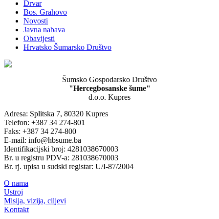
Drvar
Bos. Grahovo
Novosti
Javna nabava
Obavijesti
Hrvatsko Šumarsko Društvo
Šumsko Gospodarsko Društvo
"Hercegbosanske šume"
d.o.o. Kupres
Adresa: Splitska 7, 80320 Kupres
Telefon: +387 34 274-801
Faks: +387 34 274-800
E-mail: info@hbsume.ba
Identifikacijski broj: 4281038670003
Br. u registru PDV-a: 281038670003
Br. rj. upisa u sudski registar: U/I-87/2004
O nama
Ustroj
Misija, vizija, ciljevi
Kontakt