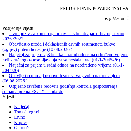
PREDSJEDNIK POVJERENSTVA
Josip Madunić
Posljednje vijesti
Javni poziv za komercijalni lov na sitnu divljač u lovnoj sezoni
2026./2027.
Obavijest o prodaji deklasiranih drvnih sortimenata bukve
(ogrjev) putem licitacije (10.08.2026.)
Natječaj za prijem vježbenika u radni odnos na određeno vrijeme
radi stručnog osposobljavanja za samostalan rad (01/1-2045-26)
Natječaj za prijem u radni odnos na neodređeno vrijeme (01/1-
2044/26)
Obavijest o prodaji osnovnih sredstava javnim nadmetanjem
(06.08.2026.)
Uspješno izvršena redovita godišnja kontrola gospodarenja
šumama prema FSC™ standardu
Vijesti
Natječaji
Tomislavgrad
Livno
Kupres
Glamoč