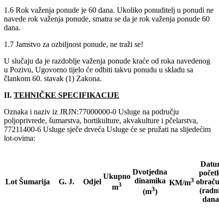
1.6 Rok važenja ponude je 60 dana. Ukoliko ponuditelj u ponudi ne
navede rok važenja ponude, smatra se da je rok važenja ponude 60
dana.
1.7 Jamstvo za ozbiljnost ponude, ne traži se!
U slučaju da je razdoblje važenja ponude kraće od roka navedenog
u Pozivu, Ugovorno tijelo će odbiti takvu ponudu u skladu sa
člankom 60. stavak (1) Zakona.
II.
TEHNIČKE SPECIFIKACIJE
Oznaka i naziv iz JRJN:77000000-0 Usluge na području
poljoprivrede, šumarstva, hortikulture, akvakulture i pčelarstva,
77211400-6 Usluge sječe drveća Usluge će se pružati na slijedećim
lot-ovima:
Datu
Dvotjedna
počet
Ukupno
dinamika
3
Lot
Šumarija
G. J.
Odjel
obrač
KM/m
3
m
3
(radn
(m
)
dana