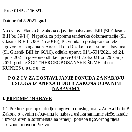
Broj:
01/P -2116 /21.
Datum:
04.8.2021.
god.
Na osnovu članka 8. Zakona o javnim nabavama BiH (Sl. Glasnik
BiH br. 39/14), Naputka za pripremu tenderske dokumentacije (Sl.
Glasnik BiH br. 90/14 i 20/16), Pravilnika o postupku dodjele
ugovora o uslugama iz Anexa II dio B zakona o javnim nabavama
(Sl. Glasnik BiH br. 66/16), odluke uprave 01/1-591/2021. od 24.
lipnja 2021. i posebne odluke uprave 01/1-724/2021 od 29.sprnja
2021. godine ŠGD "HERCEGBOSANSKE ŠUME" d.o.o.
KUPRES u p u ć u j e:
P O Z I V ZA DOSTAVLJANJE PONUDA ZA NABAVU
USLUGA IZ ANEXA II DIO B ZAKONA O JAVNIM
NABAVAMA
I.
PREDMET NABAVE
1.1 Predmet postupka dodjele ugovora o uslugama iz Anexa II dio B
Zakona o javnim nabavama je nabava usluga sanitarne sječe, izrade
i izvoza drvnih sortimenata na temelju potreba ugovornog tijela
iskazanih u ovom Pozivu.