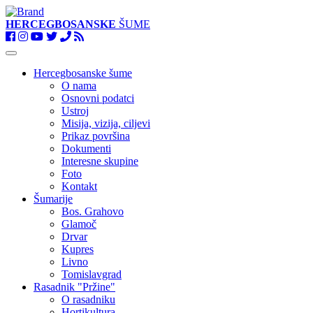
HERCEGBOSANSKE
ŠUME
Toggle
navigation
Hercegbosanske šume
O nama
Osnovni podatci
Ustroj
Misija, vizija, ciljevi
Prikaz površina
Dokumenti
Interesne skupine
Foto
Kontakt
Šumarije
Bos. Grahovo
Glamoč
Drvar
Kupres
Livno
Tomislavgrad
Rasadnik "Pržine"
O rasadniku
Hortikultura