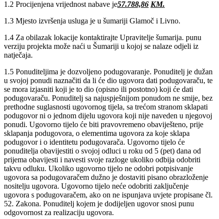
1.2 Procijenjena vrijednost nabave je
57.788,86
KM.
1.3 Mjesto izvršenja usluga je u šumariji Glamoč i Livno.
1.4 Za obilazak lokacije kontaktirajte Upravitelje šumarija. punu
verziju projekta može naći u Šumariji u kojoj se nalaze odjeli iz
natječaja.
1.5 Ponuditeljima je dozvoljeno podugovaranje. Ponuditelj je dužan
u svojoj ponudi naznačiti da li će dio ugovora dati podugovaraču, te
se mora izjasniti koji je to dio (opisno ili postotno) koji će dati
podugovaraču. Ponuditelj sa najuspješnijom ponudom ne smije, bez
prethodne suglasnosti ugovornog tijela, sa trećom stranom sklapati
podugovor ni o jednom dijelu ugovora koji nije naveden u njegovoj
ponudi. Ugovorno tijelo će biti pravovremeno obaviješteno, prije
sklapanja podugovora, o elementima ugovora za koje sklapa
podugovor i o identitetu podugovarača. Ugovorno tijelo će
ponuditelja obavijestiti o svojoj odluci u roku od 5 (pet) dana od
prijema obavijesti i navesti svoje razloge ukoliko odbija odobriti
takvu odluku. Ukoliko ugovorno tijelo ne odobri potpisivanje
ugovora sa podugovaračem dužno je dostaviti pisano obrazloženje
nositelju ugovora. Ugovorno tijelo neće odobriti zaključenje
ugovora s podugovaračem, ako on ne ispunjava uvjete propisane čl.
52. Zakona. Ponuditelj kojem je dodijeljen ugovor snosi punu
odgovornost za realizaciju ugovora.