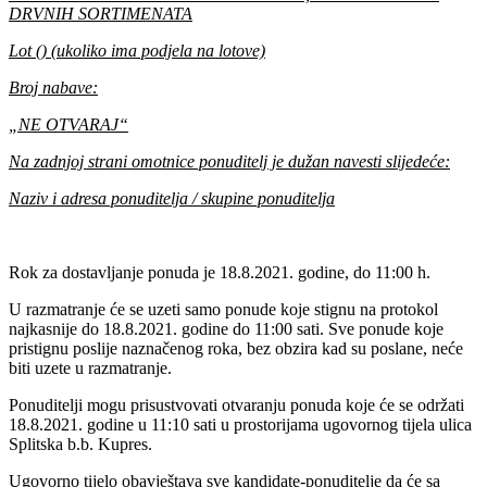
DRVNIH SORTIMENATA
Lot () (ukoliko ima podjela na lotove)
Broj nabave:
„NE OTVARAJ“
Na zadnjoj strani omotnice ponuditelj je dužan navesti slijedeće:
Naziv i adresa ponuditelja / skupine ponuditelja
Rok za dostavljanje ponuda je 18‎.8.2021‎‎. godine, do 11:00 h.
U razmatranje će se uzeti samo ponude koje stignu na protokol
najkasnije do 18.8‎.2021‎‎. godine do 11:00 sati. Sve ponude koje
pristignu poslije naznačenog roka, bez obzira kad su poslane, neće
biti uzete u razmatranje.
Ponuditelji mogu prisustvovati otvaranju ponuda koje će se održati
18.8.2021‎. godine u 11:10 sati u prostorijama ugovornog tijela ulica
Splitska b.b. Kupres.
Ugovorno tijelo obavještava sve kandidate-ponuditelje da će sa