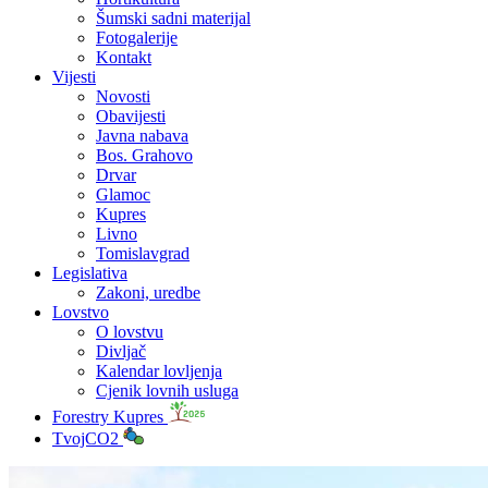
Šumski sadni materijal
Fotogalerije
Kontakt
Vijesti
Novosti
Obavijesti
Javna nabava
Bos. Grahovo
Drvar
Glamoc
Kupres
Livno
Tomislavgrad
Legislativa
Zakoni, uredbe
Lovstvo
O lovstvu
Divljač
Kalendar lovljenja
Cjenik lovnih usluga
Forestry Kupres
TvojCO2