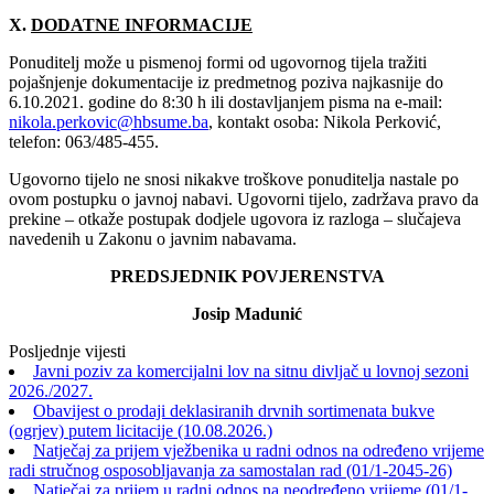
X.
DODATNE INFORMACIJE
Ponuditelj može u pismenoj formi od ugovornog tijela tražiti
pojašnjenje dokumentacije iz predmetnog poziva najkasnije do
6.10‎.2021‎. godine do 8:30 h ili dostavljanjem pisma na e-mail:
nikola.perkovic@hbsume.ba
, kontakt osoba: Nikola Perković,
telefon: 063/485-455.
Ugovorno tijelo ne snosi nikakve troškove ponuditelja nastale po
ovom postupku o javnoj nabavi. Ugovorni tijelo, zadržava pravo da
prekine – otkaže postupak dodjele ugovora iz razloga – slučajeva
navedenih u Zakonu o javnim nabavama.
PREDSJEDNIK POVJERENSTVA
Josip Madunić
Posljednje vijesti
Javni poziv za komercijalni lov na sitnu divljač u lovnoj sezoni
2026./2027.
Obavijest o prodaji deklasiranih drvnih sortimenata bukve
(ogrjev) putem licitacije (10.08.2026.)
Natječaj za prijem vježbenika u radni odnos na određeno vrijeme
radi stručnog osposobljavanja za samostalan rad (01/1-2045-26)
Natječaj za prijem u radni odnos na neodređeno vrijeme (01/1-