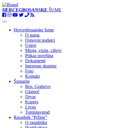
HERCEGBOSANSKE
ŠUME
Toggle
navigation
Hercegbosanske šume
O nama
Osnovni podatci
Ustroj
Misija, vizija, ciljevi
Prikaz površina
Dokumenti
Interesne skupine
Foto
Kontakt
Šumarije
Bos. Grahovo
Glamoč
Drvar
Kupres
Livno
Tomislavgrad
Rasadnik "Pržine"
O rasadniku
Hortikultura