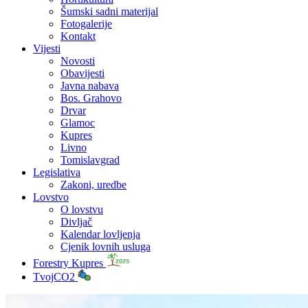
Šumski sadni materijal
Fotogalerije
Kontakt
Vijesti
Novosti
Obavijesti
Javna nabava
Bos. Grahovo
Drvar
Glamoc
Kupres
Livno
Tomislavgrad
Legislativa
Zakoni, uredbe
Lovstvo
O lovstvu
Divljač
Kalendar lovljenja
Cjenik lovnih usluga
Forestry Kupres
TvojCO2