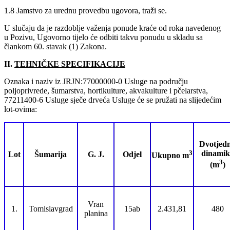
1.8 Jamstvo za urednu provedbu ugovora, traži se.
U slučaju da je razdoblje važenja ponude kraće od roka navedenog
u Pozivu, Ugovorno tijelo će odbiti takvu ponudu u skladu sa
člankom 60. stavak (1) Zakona.
II.
TEHNIČKE SPECIFIKACIJE
Oznaka i naziv iz JRJN:77000000-0 Usluge na području
poljoprivrede, šumarstva, hortikulture, akvakulture i pčelarstva,
77211400-6 Usluge sječe drveća Usluge će se pružati na slijedećim
lot-ovima:
Dvotjed
3
dinamik
Lot
Šumarija
G. J.
Odjel
Ukupno m
3
(m
)
Vran
1.
Tomislavgrad
15ab
2.431,81
480
planina