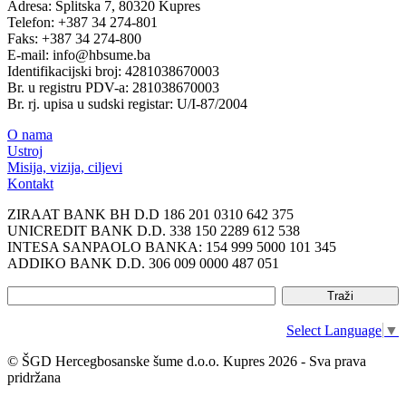
Adresa: Splitska 7, 80320 Kupres
Telefon: +387 34 274-801
Faks: +387 34 274-800
E-mail: info@hbsume.ba
Identifikacijski broj: 4281038670003
Br. u registru PDV-a: 281038670003
Br. rj. upisa u sudski registar: U/I-87/2004
O nama
Ustroj
Misija, vizija, ciljevi
Kontakt
ZIRAAT BANK BH D.D 186 201 0310 642 375
UNICREDIT BANK D.D. 338 150 2289 612 538
INTESA SANPAOLO BANKA: 154 999 5000 101 345
ADDIKO BANK D.D. 306 009 0000 487 051
Select Language
▼
© ŠGD Hercegbosanske šume d.o.o. Kupres 2026 - Sva prava
pridržana