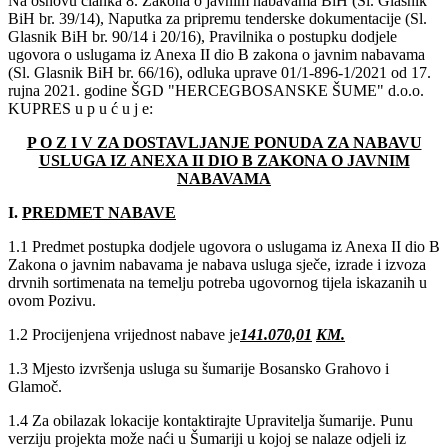
Na osnovu članka 8. Zakona o javnim nabavama BiH (Sl. Glasnik
BiH br. 39/14), Naputka za pripremu tenderske dokumentacije (Sl.
Glasnik BiH br. 90/14 i 20/16), Pravilnika o postupku dodjele
ugovora o uslugama iz Anexa II dio B zakona o javnim nabavama
(Sl. Glasnik BiH br. 66/16), odluka uprave 01/1-896-1/2021 od 17.
rujna 2021. godine ŠGD "HERCEGBOSANSKE ŠUME" d.o.o.
KUPRES u p u ć u j e:
P O Z I V ZA DOSTAVLJANJE PONUDA ZA NABAVU
USLUGA IZ ANEXA II DIO B ZAKONA O JAVNIM
NABAVAMA
I.
PREDMET NABAVE
1.1 Predmet postupka dodjele ugovora o uslugama iz Anexa II dio B
Zakona o javnim nabavama je nabava usluga sječe, izrade i izvoza
drvnih sortimenata na temelju potreba ugovornog tijela iskazanih u
ovom Pozivu.
1.2 Procijenjena vrijednost nabave je
141.070,01
KM.
1.3 Mjesto izvršenja usluga su šumarije Bosansko Grahovo i
Glamoč.
1.4 Za obilazak lokacije kontaktirajte Upravitelja šumarije. Punu
verziju projekta može naći u Šumariji u kojoj se nalaze odjeli iz