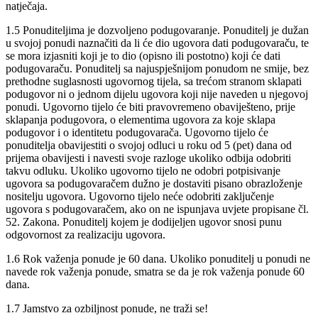
natječaja.
1.5 Ponuditeljima je dozvoljeno podugovaranje. Ponuditelj je dužan
u svojoj ponudi naznačiti da li će dio ugovora dati podugovaraču, te
se mora izjasniti koji je to dio (opisno ili postotno) koji će dati
podugovaraču. Ponuditelj sa najuspješnijom ponudom ne smije, bez
prethodne suglasnosti ugovornog tijela, sa trećom stranom sklapati
podugovor ni o jednom dijelu ugovora koji nije naveden u njegovoj
ponudi. Ugovorno tijelo će biti pravovremeno obaviješteno, prije
sklapanja podugovora, o elementima ugovora za koje sklapa
podugovor i o identitetu podugovarača. Ugovorno tijelo će
ponuditelja obavijestiti o svojoj odluci u roku od 5 (pet) dana od
prijema obavijesti i navesti svoje razloge ukoliko odbija odobriti
takvu odluku. Ukoliko ugovorno tijelo ne odobri potpisivanje
ugovora sa podugovaračem dužno je dostaviti pisano obrazloženje
nositelju ugovora. Ugovorno tijelo neće odobriti zaključenje
ugovora s podugovaračem, ako on ne ispunjava uvjete propisane čl.
52. Zakona. Ponuditelj kojem je dodijeljen ugovor snosi punu
odgovornost za realizaciju ugovora.
1.6 Rok važenja ponude je 60 dana. Ukoliko ponuditelj u ponudi ne
navede rok važenja ponude, smatra se da je rok važenja ponude 60
dana.
1.7 Jamstvo za ozbiljnost ponude, ne traži se!