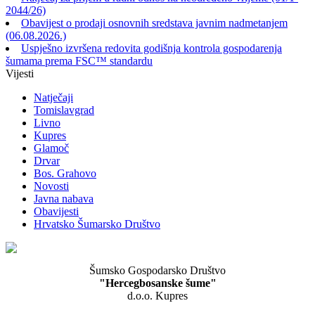
2044/26)
Obavijest o prodaji osnovnih sredstava javnim nadmetanjem
(06.08.2026.)
Uspješno izvršena redovita godišnja kontrola gospodarenja
šumama prema FSC™ standardu
Vijesti
Natječaji
Tomislavgrad
Livno
Kupres
Glamoč
Drvar
Bos. Grahovo
Novosti
Javna nabava
Obavijesti
Hrvatsko Šumarsko Društvo
Šumsko Gospodarsko Društvo
"Hercegbosanske šume"
d.o.o. Kupres