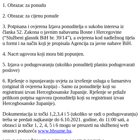
1. Obrazac za ponudu
2. Obrazac za cijenu ponude
3. Potpisana i ovjerena Izjava ponuditelja o sukobu interesa iz
članka 52. Zakona o javnim nabavama Bosne i Hercegovine
(“Službeni glasnik BiH br. 39/14”), a ovjerena kod nadležnog tijela
u formi i na način koji je propisala Agencija za javne nabave BiH.
4. Nacrt ugovora koji mora biti popunjen.
5. Izjava o podugovaranju (ukoliko ponuditelj planira podugovarati
poslove)
6. Rješenje o ispunjavanju uvjeta za izvršenje usluga u šumarstvu
(original ili ovjerena kopija) - Samo za ponuditelje koji su
registrirani izvan Hercegbosanske županije. Rješenje se prilaže
prilikom potpisa ugovora (ponuditelji koji su registrirani izvan
Hercegbosanske županije).
Dokumentacija iz točki 1,2,3,4 i 5 (ukoliko se radi o podugovaranju)
treba se predati najkasnije do
6‎.10‎.2021‎. godine, do 11:00 sati, a
obrasci iz točke 1, 2, 4, 5 i 6 mogu se preuzeti na službenoj web
stranici poduzeća
www.hbsume.ba
.