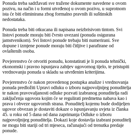
Ponuda treba sadržavati sve tražene dokumente navedene u ovom
pozivu, na način i u formi utvrđenoj u ovom pozivu, u suprotnom
ista će biti eliminirana zbog formalno pravnih ili suštinskih
nedostataka.
Ponuda treba biti otkucana ili napisana neizbrisivom tintom. Svi
listovi ponude moraju biti čvrsto uvezani (ponuda osigurana
jamstvenikom). Svi listovi ponude trebaju biti numerirani. Sve
dopune i izmjene ponude moraju biti čitljive i parafirane od
ovlaštenih osoba.
Povjerenstvo će otvoriti ponudu, konstatirati je li ponuda tehnički,
ekonomski i pravno ispunjava zahtjev ugovornog tijelo, te pristupiti
vrednovanju ponuda u skladu sa utvrđenim kriterijima.
Povjerenstvo će nakon provedenog postupka analize i vrednovanja
ponuda predložiti Upravi odluku o izboru najpovoljnijeg ponuditelja
te nakon pravovaljanosti odluke pozvati izabranog ponuditelja radi
zaključenja ugovora kojim će se regulirati predmetna nabava kao i
prava i obveze ugovornih strana. Ponuditelj kojemu bude dodijeljen
ugovor obvezan je dostaviti dokaze o ispunjavanju uvjeta iz članka
45. u roku od 5 dana od dana zaprimanja Odluke o izboru
najpovoljnijeg ponuditelja. Dokazi koje dostavlja izabrani ponuditelj
ne mogu biti stariji od tri mjeseca, računajući od trenutka predaje
ponude.