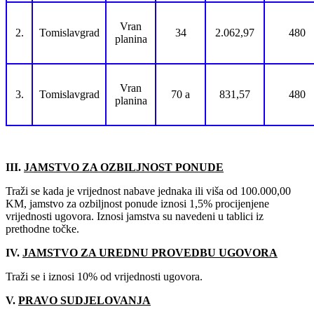
Vran
2.
Tomislavgrad
34
2.062,97
480
planina
Vran
3.
Tomislavgrad
70 a
831,57
480
planina
III.
JAMSTVO ZA OZBILJNOST PONUDE
Traži se kada je vrijednost nabave jednaka ili viša od 100.000,00
KM, jamstvo za ozbiljnost ponude iznosi 1,5% procijenjene
vrijednosti ugovora. Iznosi jamstva su navedeni u tablici iz
prethodne točke.
IV.
JAMSTVO ZA UREDNU PROVEDBU UGOVORA
Traži se i iznosi 10% od vrijednosti ugovora.
V.
PRAVO SUDJELOVANJA