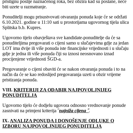
pristignu poslije naznačenog roka, bez obzira kad su poslane, neće
biti uzete u razmatranje.
Ponuditelji mogu prisustvovati otvaranju ponuda koje će se održati
6‎.10.‎2021‎. godine u 11:10 sati u prostorijama ugovornog tijela ulica
Splitska b.b. Kupres.
Ugovorno tijelo obavještava sve kandidate-ponuditelje da će sa
ponuditeljima pregovarati o cijeni samo u slučajevima gdje za jedan
LOT ima dvije ili više ponuda iste financijske vrijednosti i u slučaju
gdje je jedna ili više ponuda čiji su iznosi neosnovano iznad
procijenjene vrijednosti ŠGD-a.
Pregovaranje o cijeni obaviti će se nakon otvaranja ponuda i to na
način da će se kao redoslijed pregovaranja uzeti u obzir vrijeme
pristizanja ponuda.
VIII.
KRITERIJI ZA ODABIR NAJPOVOLJNIJEG
PONUDITELJA
Ugovorno tijelo će dodjelu ugovora odnosno vrednovanje ponude
zasnivati na primjeni kriterija ˝
najniža cijena ˝
.
IX.
ANALIZA PONUDA I DONOŠENJE ODLUKE O
IZBORU NAJPOVOLJNIJEG PONUDITELJA