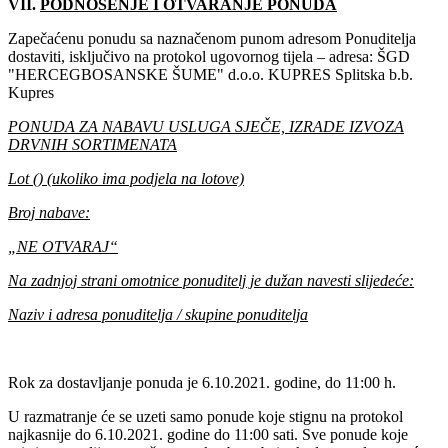
VII.
PODNOŠENJE I OTVARANJE PONUDA
Zapečaćenu ponudu sa naznačenom punom adresom Ponuditelja
dostaviti, isključivo na protokol ugovornog tijela – adresa: ŠGD
"HERCEGBOSANSKE ŠUME" d.o.o. KUPRES Splitska b.b.
Kupres
PONUDA ZA NABAVU USLUGA SJEČE, IZRADE IZVOZA
DRVNIH SORTIMENATA
Lot () (ukoliko ima podjela na lotove)
Broj nabave:
„NE OTVARAJ“
Na zadnjoj strani omotnice ponuditelj je dužan navesti slijedeće:
Naziv i adresa ponuditelja / skupine ponuditelja
Rok za dostavljanje ponuda je ‎6‎.10.‎2021‎. godine, do 11:00 h.
U razmatranje će se uzeti samo ponude koje stignu na protokol
najkasnije do 6‎.10.‎2021‎. godine do 11:00 sati. Sve ponude koje