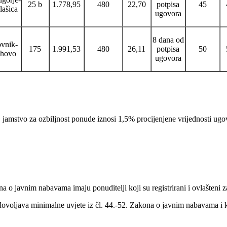
25 b
1.778,95
480
22,70
potpisa
45
ašica
ugovora
8 dana od
ovnik-
175
1.991,53
480
26,11
potpisa
50
hovo
ugovora
 jamstvo za ozbiljnost ponude iznosi 1,5% procijenjene vrijednosti ugov
o javnim nabavama imaju ponuditelji koji su registrirani i ovlašteni z
adovoljava minimalne uvjete iz čl. 44.-52. Zakona o javnim nabavama i 