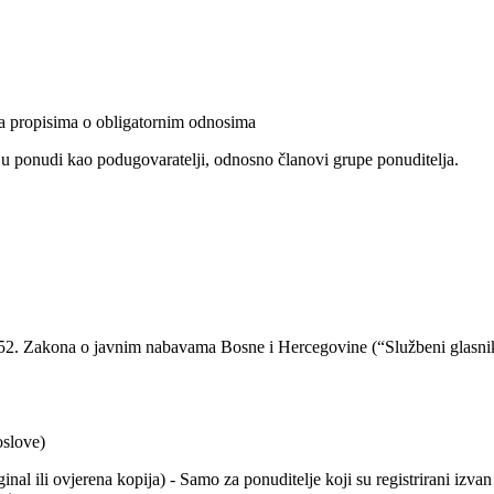
sa propisima o obligatornim odnosima
 u ponudi kao podugovaratelji, odnosno članovi grupe ponuditelja.
ka 52. Zakona o javnim nabavama Bosne i Hercegovine (“Službeni glasnik 
oslove)
inal ili ovjerena kopija) - Samo za ponuditelje koji su registrirani izv