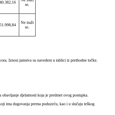
40.382,16
se.
Ne traži
51.998,84
se.
ora. Iznosi jamstva su navedeni u tablici iz prethodne točke.
a obavljanje djelatnosti koja je predmet ovog postupka.
koji ima dugovanja prema poduzeću, kao i u slučaju teškog