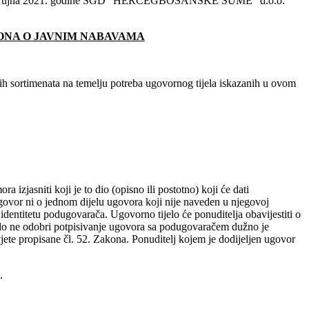
 od 29. rujna 2021. godine ŠGD "HERCEGBOSANSKE ŠUME" d.o.o.
AKONA O JAVNIM NABAVAMA
h sortimenata na temelju potreba ugovornog tijela iskazanih u ovom
izjasniti koji je to dio (opisno ili postotno) koji će dati
govor ni o jednom dijelu ugovora koji nije naveden u njegovoj
dentitetu podugovarača. Ugovorno tijelo će ponuditelja obavijestiti o
ijelo ne odobri potpisivanje ugovora sa podugovaračem dužno je
ete propisane čl. 52. Zakona. Ponuditelj kojem je dodijeljen ugovor
.