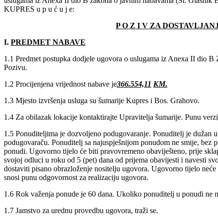
uslugama iz Anexa II dio B zakona o javnim nabavama (Sl. Glasn
KUPRES u p u ć u j e:
P O Z I V ZA DOSTAVLJA
I.
PREDMET NABAVE
1.1 Predmet postupka dodjele ugovora o uslugama iz Anexa II dio B Z
Pozivu.
1.2 Procijenjena vrijednost nabave je
366.554,11
KM.
1.3 Mjesto izvršenja usluga su šumarije Kupres i Bos. Grahovo.
1.4 Za obilazak lokacije kontaktirajte Upravitelja šumarije. Punu verzi
1.5 Ponuditeljima je dozvoljeno podugovaranje. Ponuditelj je dužan u sv
podugovaraču. Ponuditelj sa najuspješnijom ponudom ne smije, bez pr
ponudi. Ugovorno tijelo će biti pravovremeno obaviješteno, prije skl
svojoj odluci u roku od 5 (pet) dana od prijema obavijesti i navesti 
dostaviti pisano obrazloženje nositelju ugovora. Ugovorno tijelo neć
snosi punu odgovornost za realizaciju ugovora.
1.6 Rok važenja ponude je 60 dana. Ukoliko ponuditelj u ponudi ne n
1.7 Jamstvo za urednu provedbu ugovora, traži se.