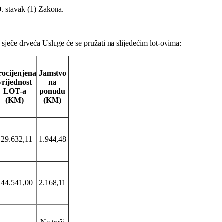
. stavak (1) Zakona.
ječe drveća Usluge će se pružati na slijedećim lot-ovima:
rocijenjena
Jamstvo
vrijednost
na
LOT-a
ponudu
(KM)
(KM)
129.632,11
1.944,48
144.541,00
2.168,11
Ne traži