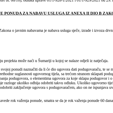
ik BiH br. 66/16), odluka uprave 01/1-928-1/2021 i 01/1-929/2021
NJE PONUDA ZA NABAVU USLUGA IZ ANEXA II DIO B Z
akona o javnim nabavama je nabava usluga sječe, izrade i izvoza drvni
ju projekta može naći u Šumariji u kojoj se nalaze odjeli iz natječaja.
ojoj ponudi naznačiti da li će dio ugovora dati podugovaraču, te se mora 
ethodne suglasnosti ugovornog tijela, sa trećom stranom sklapati podu
apanja podugovora, o elementima ugovora za koje sklapa podugovor i o i
svoje razloge ukoliko odbija odobriti takvu odluku. Ukoliko ugovorno t
e odobriti zaključenje ugovora s podugovaračem, ako on ne ispunjava uvj
avede rok važenja ponude, smatra se da je rok važenja ponude 60 dana