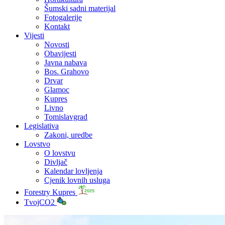
Šumski sadni materijal
Fotogalerije
Kontakt
Vijesti
Novosti
Obavijesti
Javna nabava
Bos. Grahovo
Drvar
Glamoc
Kupres
Livno
Tomislavgrad
Legislativa
Zakoni, uredbe
Lovstvo
O lovstvu
Divljač
Kalendar lovljenja
Cjenik lovnih usluga
Forestry Kupres
TvojCO2