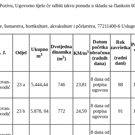
Pozivu, Ugovorno tijelo će odbiti takvu ponudu u skladu sa člankom 60
šumarstva, hortikulture, akvakulture i pčelarstva, 77211400-6 Usluge s
Datum
Rok
P
Dvotjedna
početka
završetka
Ukupno
dinamika
3
. J.
Odjel
obračuna
KM/m
3
m
3
(radni
(radnih
(m
)
dani)
dana)
8 dana od
ovan-
23 a
5.444,44
746
23,81
potpisa
88
ivodić
ugovora
8 dana od
ovan-
23 b
5.878, 04
772
24,59
potpisa
91
ivodić
ugovora
8 dana od
gorje-