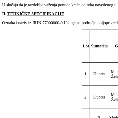
U slučaju da je razdoblje važenja ponude kraće od roka navedenog u 
II.
TEHNIČKE SPECIFIKACIJE
Oznaka i naziv iz JRJN:77000000-0 Usluge na području poljoprivrede, 
Lot
Šumarija
G
Mal
1.
Kupres
Žel
Mal
2.
Kupres
Žel
B.
Među