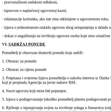
· pravosnažnom sudskom odlukom,
· ispravom o naplaćenoj ugovornoj kazni,
· reklamacije korisnika, ako iste nisu otklonjene u ugovorenom roku,
· izjava o jednostranom raskidu ugovora zbog neispunjenja u skladu 
· dokaz o angažiranju na izvršenju ugovora osoba koje nisu označene
VI.
SADRŽAJ PONUDE
Ponuditelj je obavezan dostaviti ponudu koja sadrži:
1. Obrazac za ponudu
2. Obrazac za cijenu ponude
3. Potpisana i ovjerena Izjava ponuditelja o sukobu interesa iz član
koji je propisala Agencija za javne nabave BiH.
4. Nacrt ugovora koji mora biti popunjen.
5. Izjava o podugovaranju (ukoliko ponuditelj planira podugovarati p
6. Rješenje o ispunjavanju uvjeta za izvršenje usluga u šumarstvu (orig