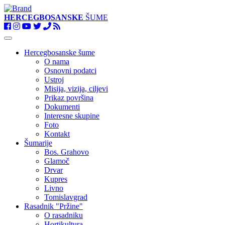
HERCEGBOSANSKE
ŠUME
Toggle
navigation
Hercegbosanske šume
O nama
Osnovni podatci
Ustroj
Misija, vizija, ciljevi
Prikaz površina
Dokumenti
Interesne skupine
Foto
Kontakt
Šumarije
Bos. Grahovo
Glamoč
Drvar
Kupres
Livno
Tomislavgrad
Rasadnik "Pržine"
O rasadniku
Hortikultura