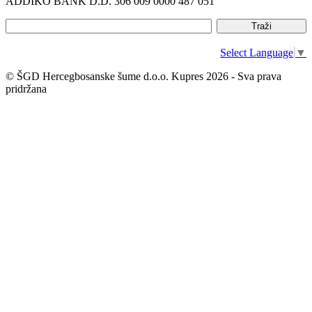
ADDIKO BANK D.D. 306 009 0000 487 051
Select Language
▼
© ŠGD Hercegbosanske šume d.o.o. Kupres 2026 - Sva prava
pridržana