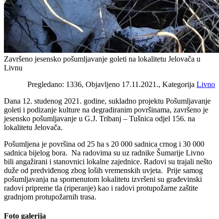
Završeno jesensko pošumljavanje goleti na lokalitetu Jelovača u
Livnu
Pregledano: 1336, Objavljeno 17.11.2021., Kategorija
Livno
Dana 12. studenog 2021. godine, sukladno projektu Pošumljavanje
goleti i podizanje kulture na degradiranim površinama, završeno je
jesensko pošumljavanje u G.J. Tribanj – Tušnica odjel 156. na
lokalitetu Jelovača.
Pošumljena je površina od 25 ha s 20 000 sadnica crnog i 30 000
sadnica bijelog bora. Na radovima su uz radnike Šumarije Livno
bili angažirani i stanovnici lokalne zajednice. Radovi su trajali nešto
duže od predviđenog zbog loših vremenskih uvjeta. Prije samog
pošumljavanja na spomenutom lokalitetu izvršeni su građevinski
radovi pripreme tla (riperanje) kao i radovi protupožarne zaštite
gradnjom protupožarnih trasa.
Foto galerija