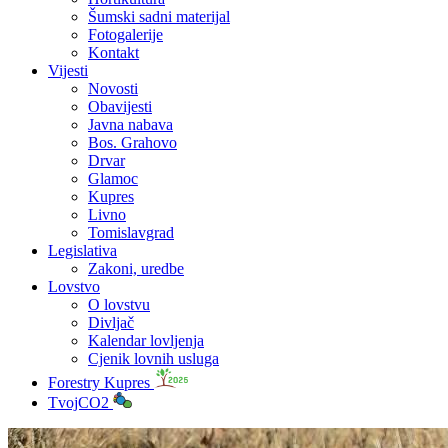
Šumski sadni materijal
Fotogalerije
Kontakt
Vijesti
Novosti
Obavijesti
Javna nabava
Bos. Grahovo
Drvar
Glamoc
Kupres
Livno
Tomislavgrad
Legislativa
Zakoni, uredbe
Lovstvo
O lovstvu
Divljač
Kalendar lovljenja
Cjenik lovnih usluga
Forestry Kupres
TvojCO2