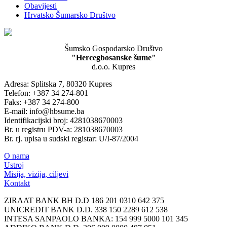
Obavijesti
Hrvatsko Šumarsko Društvo
Šumsko Gospodarsko Društvo
"Hercegbosanske šume"
d.o.o. Kupres
Adresa: Splitska 7, 80320 Kupres
Telefon: +387 34 274-801
Faks: +387 34 274-800
E-mail: info@hbsume.ba
Identifikacijski broj: 4281038670003
Br. u registru PDV-a: 281038670003
Br. rj. upisa u sudski registar: U/I-87/2004
O nama
Ustroj
Misija, vizija, ciljevi
Kontakt
ZIRAAT BANK BH D.D 186 201 0310 642 375
UNICREDIT BANK D.D. 338 150 2289 612 538
INTESA SANPAOLO BANKA: 154 999 5000 101 345