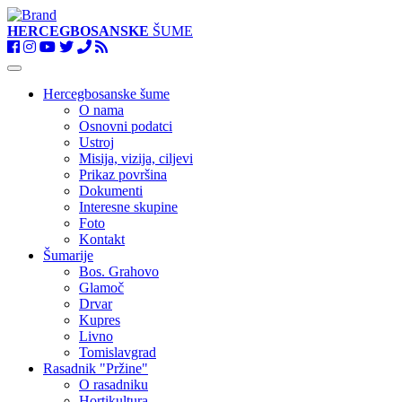
HERCEGBOSANSKE
ŠUME
Toggle
navigation
Hercegbosanske šume
O nama
Osnovni podatci
Ustroj
Misija, vizija, ciljevi
Prikaz površina
Dokumenti
Interesne skupine
Foto
Kontakt
Šumarije
Bos. Grahovo
Glamoč
Drvar
Kupres
Livno
Tomislavgrad
Rasadnik "Pržine"
O rasadniku
Hortikultura