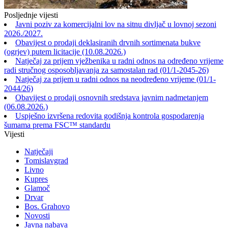
Posljednje vijesti
Javni poziv za komercijalni lov na sitnu divljač u lovnoj sezoni
2026./2027.
Obavijest o prodaji deklasiranih drvnih sortimenata bukve
(ogrjev) putem licitacije (10.08.2026.)
Natječaj za prijem vježbenika u radni odnos na određeno vrijeme
radi stručnog osposobljavanja za samostalan rad (01/1-2045-26)
Natječaj za prijem u radni odnos na neodređeno vrijeme (01/1-
2044/26)
Obavijest o prodaji osnovnih sredstava javnim nadmetanjem
(06.08.2026.)
Uspješno izvršena redovita godišnja kontrola gospodarenja
šumama prema FSC™ standardu
Vijesti
Natječaji
Tomislavgrad
Livno
Kupres
Glamoč
Drvar
Bos. Grahovo
Novosti
Javna nabava