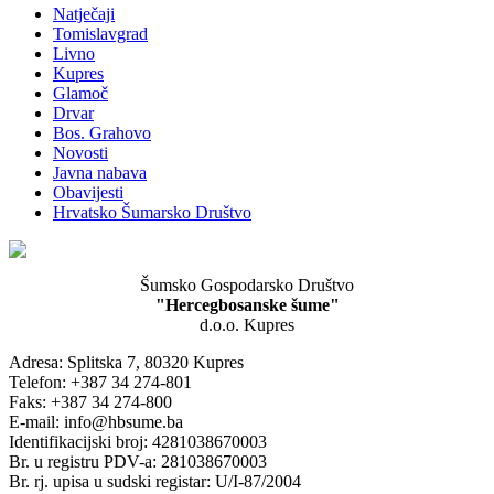
Natječaji
Tomislavgrad
Livno
Kupres
Glamoč
Drvar
Bos. Grahovo
Novosti
Javna nabava
Obavijesti
Hrvatsko Šumarsko Društvo
Šumsko Gospodarsko Društvo
"Hercegbosanske šume"
d.o.o. Kupres
Adresa: Splitska 7, 80320 Kupres
Telefon: +387 34 274-801
Faks: +387 34 274-800
E-mail: info@hbsume.ba
Identifikacijski broj: 4281038670003
Br. u registru PDV-a: 281038670003
Br. rj. upisa u sudski registar: U/I-87/2004