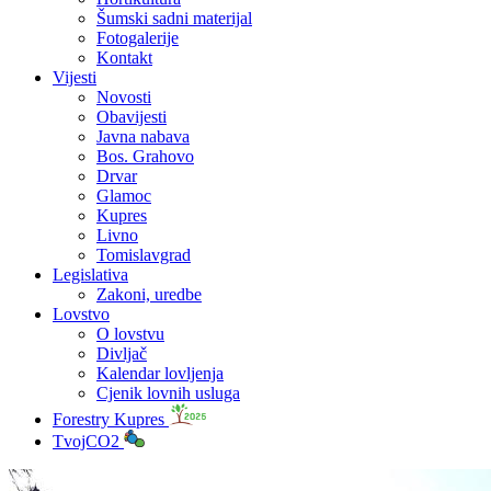
Šumski sadni materijal
Fotogalerije
Kontakt
Vijesti
Novosti
Obavijesti
Javna nabava
Bos. Grahovo
Drvar
Glamoc
Kupres
Livno
Tomislavgrad
Legislativa
Zakoni, uredbe
Lovstvo
O lovstvu
Divljač
Kalendar lovljenja
Cjenik lovnih usluga
Forestry Kupres
TvojCO2