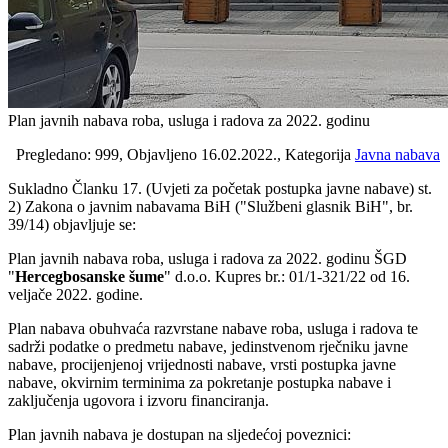
Plan javnih nabava roba, usluga i radova za 2022. godinu
Pregledano: 999, Objavljeno 16.02.2022., Kategorija
Javna nabava
Sukladno Članku 17. (Uvjeti za početak postupka javne nabave) st.
2) Zakona o javnim nabavama BiH ("Službeni glasnik BiH", br.
39/14) objavljuje se:
Plan javnih nabava roba, usluga i radova za 2022. godinu ŠGD
"
Hercegbosanske šume
" d.o.o. Kupres br.: 01/1-321/22 od 16.
veljače 2022. godine.
Plan nabava obuhvaća razvrstane nabave roba, usluga i radova te
sadrži podatke o predmetu nabave, jedinstvenom rječniku javne
nabave, procijenjenoj vrijednosti nabave, vrsti postupka javne
nabave, okvirnim terminima za pokretanje postupka nabave i
zaključenja ugovora i izvoru financiranja.
Plan javnih nabava je dostupan na sljedećoj poveznici: