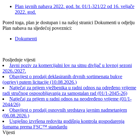
Plan javnih nabava 2022. god. br. 01/1-321/22 od 16. veljače
2022. god.
Pored toga, plan je dostupan i na našoj stranici Dokumenti u odjelju
Plan nabava na sljedećoj poveznici:
Dokumenti
Posljednje vijesti
Javni poziv za komercijalni lov na sitnu divljač u lovnoj sezoni
2026./2027.
Obavijest o prodaji deklasiranih drvnih sortimenata bukve
(ogrjev) putem licitacije (10.08.2026.)
Natječaj za prijem vježbenika u radni odnos na određeno vrijeme
radi stručnog osposobljavanja za samostalan rad (01/1-2045-26)
Natječaj za prijem u radni odnos na neodređeno vrijeme (01/1-
2044/26)
Obavijest o prodaji osnovnih sredstava javnim nadmetanjem
(06.08.2026.)
Uspješno izvršena redovita godišnja kontrola gospodarenja
šumama prema FSC™ standardu
Vijesti