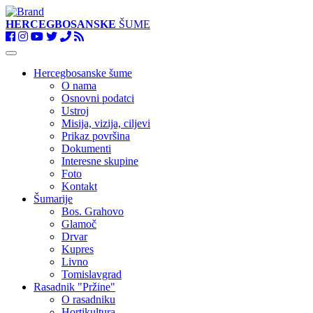
HERCEGBOSANSKE
ŠUME
Toggle
navigation
Hercegbosanske šume
O nama
Osnovni podatci
Ustroj
Misija, vizija, ciljevi
Prikaz površina
Dokumenti
Interesne skupine
Foto
Kontakt
Šumarije
Bos. Grahovo
Glamoč
Drvar
Kupres
Livno
Tomislavgrad
Rasadnik "Pržine"
O rasadniku
Hortikultura