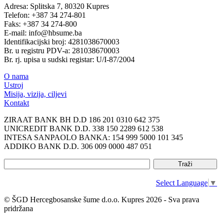
Adresa: Splitska 7, 80320 Kupres
Telefon: +387 34 274-801
Faks: +387 34 274-800
E-mail: info@hbsume.ba
Identifikacijski broj: 4281038670003
Br. u registru PDV-a: 281038670003
Br. rj. upisa u sudski registar: U/I-87/2004
O nama
Ustroj
Misija, vizija, ciljevi
Kontakt
ZIRAAT BANK BH D.D 186 201 0310 642 375
UNICREDIT BANK D.D. 338 150 2289 612 538
INTESA SANPAOLO BANKA: 154 999 5000 101 345
ADDIKO BANK D.D. 306 009 0000 487 051
Select Language
▼
© ŠGD Hercegbosanske šume d.o.o. Kupres 2026 - Sva prava
pridržana