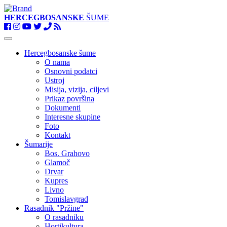
HERCEGBOSANSKE
ŠUME
Toggle
navigation
Hercegbosanske šume
O nama
Osnovni podatci
Ustroj
Misija, vizija, ciljevi
Prikaz površina
Dokumenti
Interesne skupine
Foto
Kontakt
Šumarije
Bos. Grahovo
Glamoč
Drvar
Kupres
Livno
Tomislavgrad
Rasadnik "Pržine"
O rasadniku
Hortikultura