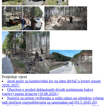
Posljednje vijesti
Javni poziv za komercijalni lov na sitnu divljač u lovnoj sezoni
2026./2027.
Obavijest o prodaji deklasiranih drvnih sortimenata bukve
(ogrjev) putem licitacije (10.08.2026.)
Natječaj za prijem vježbenika u radni odnos na određeno vrijeme
radi stručnog osposobljavanja za samostalan rad (01/1-2045-26)