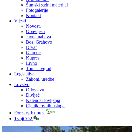
Šumski sadni materijal
Fotogalerije
Kontakt
Vijesti
Novosti
Obavijesti
Javna nabava
Bos. Grahovo
Drvar
Glamoc
Kupres
Livno
Tomislavgrad
Legislativa
Zakoni, uredbe
Lovstvo
O lovstvu
Divljač
Kalendar lovljenja
Cjenik lovnih usluga
Forestry Kupres
TvojCO2