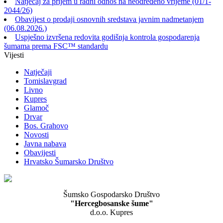
Natječaj za prijem u radni odnos na neodređeno vrijeme (01/1-
2044/26)
Obavijest o prodaji osnovnih sredstava javnim nadmetanjem
(06.08.2026.)
Uspješno izvršena redovita godišnja kontrola gospodarenja
šumama prema FSC™ standardu
Vijesti
Natječaji
Tomislavgrad
Livno
Kupres
Glamoč
Drvar
Bos. Grahovo
Novosti
Javna nabava
Obavijesti
Hrvatsko Šumarsko Društvo
Šumsko Gospodarsko Društvo
"Hercegbosanske šume"
d.o.o. Kupres