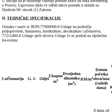
U slučaju da je razdoblje važenja ponude kraće od roka navedenog
u Pozivu, Ugovorno tijelo će odbiti takvu ponudu u skladu sa
člankom 60. stavak (1) Zakona.
II.
TEHNIČKE SPECIFIKACIJE
Oznaka i naziv iz JRJN:77000000-0 Usluge na području
poljoprivrede, šumarstva, hortikulture, akvakulture i pčelarstva,
77211400-6 Usluge sječe drveća Usluge će se pružati na sljedećim
lot-ovima:
Datum
Dvotjedna
početka
Ukupno
dinamika
3
Lot
Šumarija
G. J.
Odjel
obračuna
KM/m
3
m
3
(radnih
(m
)
K
dana)
8 dana od