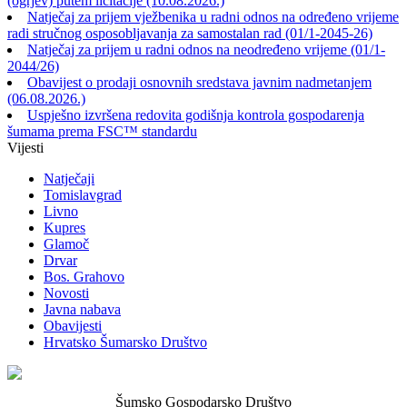
(ogrjev) putem licitacije (10.08.2026.)
Natječaj za prijem vježbenika u radni odnos na određeno vrijeme
radi stručnog osposobljavanja za samostalan rad (01/1-2045-26)
Natječaj za prijem u radni odnos na neodređeno vrijeme (01/1-
2044/26)
Obavijest o prodaji osnovnih sredstava javnim nadmetanjem
(06.08.2026.)
Uspješno izvršena redovita godišnja kontrola gospodarenja
šumama prema FSC™ standardu
Vijesti
Natječaji
Tomislavgrad
Livno
Kupres
Glamoč
Drvar
Bos. Grahovo
Novosti
Javna nabava
Obavijesti
Hrvatsko Šumarsko Društvo
Šumsko Gospodarsko Društvo