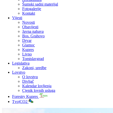
Šumski sadni materijal
Fotogalerije
Kontakt
Vijesti
Novosti
Obavijesti
Javna nabava
Bos. Grahovo
Drvar
Glamoc
Kupres
Livno
Tomislavgrad
Legislativa
Zakoni, uredbe
Lovstvo
O lovstvu
Divljač
Kalendar lovljenja
Cjenik lovnih usluga
Forestry Kupres
TvojCO2