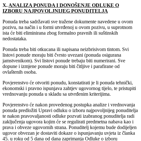
X.
ANALIZA PONUDA I DONOŠENJE ODLUKE O
IZBORU NAJPOVOLJNIJEG PONUDITELJA
Ponuda treba sadržavati sve tražene dokumente navedene u ovom
pozivu, na način i u formi utvrđenoj u ovom pozivu, u suprotnom
ista će biti eliminirana zbog formalno pravnih ili suštinskih
nedostataka.
Ponuda treba biti otkucana ili napisana neizbrisivom tintom. Svi
listovi ponude moraju biti čvrsto uvezani (ponuda osigurana
jamstvenikom). Svi listovi ponude trebaju biti numerirani. Sve
dopune i izmjene ponude moraju biti čitljive i parafirane od
ovlaštenih osoba.
Povjerenstvo će otvoriti ponudu, konstatirati je li ponuda tehnički,
ekonomski i pravno ispunjava zahtjev ugovornog tijelo, te pristupiti
vrednovanju ponuda u skladu sa utvrđenim kriterijima.
Povjerenstvo će nakon provedenog postupka analize i vrednovanja
ponuda predložiti Upravi odluku o izboru najpovoljnijeg ponuditelja
te nakon pravovaljanosti odluke pozvati izabranog ponuditelja radi
zaključenja ugovora kojim će se regulirati predmetna nabava kao i
prava i obveze ugovornih strana. Ponuditelj kojemu bude dodijeljen
ugovor obvezan je dostaviti dokaze o ispunjavanju uvjeta iz članka
45. u roku od 5 dana od dana zaprimanja Odluke o izboru