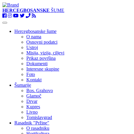
HERCEGBOSANSKE
ŠUME
Toggle
navigation
Hercegbosanske šume
O nama
Osnovni podatci
Ustroj
Misija, vizija, ciljevi
Prikaz površina
Dokumenti
Interesne skupine
Foto
Kontakt
Šumarije
Bos. Grahovo
Glamoč
Drvar
Kupres
Livno
Tomislavgrad
Rasadnik "Pržine"
O rasadniku
Hortikultura