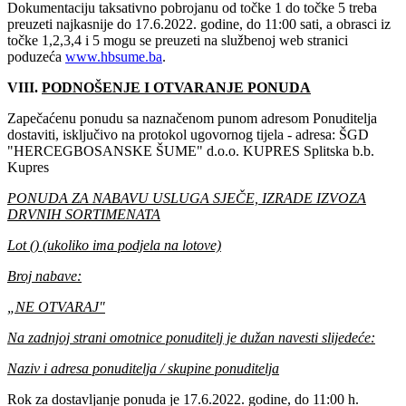
Dokumentaciju taksativno pobrojanu od točke 1 do točke 5 treba
preuzeti najkasnije do
17‎.6.2022‎. godine, do 11:00 sati, a obrasci iz
točke 1,2,3,4 i 5 mogu se preuzeti na službenoj web stranici
poduzeća
www.hbsume.ba
.
VIII.
PODNOŠENJE I OTVARANJE PONUDA
Zapečaćenu ponudu sa naznačenom punom adresom Ponuditelja
dostaviti, isključivo na protokol ugovornog tijela - adresa: ŠGD
"HERCEGBOSANSKE ŠUME" d.o.o. KUPRES Splitska b.b.
Kupres
PONUDA ZA NABAVU USLUGA SJEČE, IZRADE IZVOZA
DRVNIH SORTIMENATA
Lot () (ukoliko ima podjela na lotove)
Broj nabave:
„NE OTVARAJ"
Na zadnjoj strani omotnice ponuditelj je dužan navesti slijedeće:
Naziv i adresa ponuditelja / skupine ponuditelja
Rok za dostavljanje ponuda je 17‎.6.2022‎‎. godine, do 11:00 h.