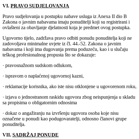
VI.
PRAVO SUDJELOVANJA
Pravo sudjelovanja u postupku nabave usluga iz Anexa II dio B
Zakona o javnim nabavama imaju ponuditelji koji su registrirani i
ovlašteni za obavljanje djelatnosti koja je predmet ovog postupka.
Ugovorno tijelo, zadržava pravo odbiti ponudu ponuditelja koji ne
zadovoljava minimalne uvjete iz čl. 44.-52. Zakona o javnim
nabavama i koji ima dugovanja prema poduzeću, kao i u slučaju
teškog profesionalnog propusta što se dokazuje:
· pravosnažnom sudskom odlukom,
· ispravom o naplaćenoj ugovornoj kazni,
· reklamacije korisnika, ako iste nisu otklonjene u ugovorenom roku,
· izjava o jednostranom raskidu ugovora zbog neispunjenja u skladu
sa propisima o obligatornim odnosima
· dokaz o angažiranju na izvršenju ugovora osoba koje nisu
označene u ponudi kao podugovaratelji, odnosno članovi grupe
ponuditelja.
VII.
SADRŽAJ PONUDE