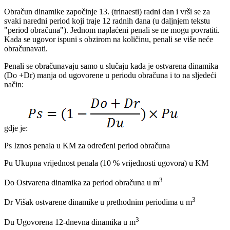
Obračun dinamike započinje 13. (trinaesti) radni dan i vrši se za
svaki naredni period koji traje 12 radnih dana (u daljnjem tekstu
"period obračuna"). Jednom naplaćeni penali se ne mogu povratiti.
Kada se ugovor ispuni s obzirom na količinu, penali se više neće
obračunavati.
Penali se obračunavaju samo u slučaju kada je ostvarena dinamika
(Do +Dr) manja od ugovorene u periodu obračuna i to na sljedeći
način:
gdje je:
Ps Iznos penala u KM za određeni period obračuna
Pu Ukupna vrijednost penala (10 % vrijednosti ugovora) u KM
3
Do Ostvarena dinamika za period obračuna u m
3
Dr Višak ostvarene dinamike u prethodnim periodima u m
3
Du Ugovorena 12-dnevna dinamika u m