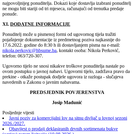
najpovoljnijeg ponuditelja. Dokazi koje dostavlja izabrani ponuditelj
ne mogu biti stariji od tri mjeseca, računajući od trenutka predaje
ponude.
XI.
DODATNE INFORMACIJE
Ponuditelj može u pismenoj formi od ugovornog tijela tražiti
pojašnjenje dokumentacije iz predmetnog poziva najkasnije do
17‎.6.2022‎. godine do 8:30 h ili dostavljanjem pisma na e-mail:
nikola.perkovic@hbsume.ba
, kontakt osoba: Nikola Perković,
telefon: 063/720-307.
Ugovorno tijelo ne snosi nikakve troškove ponuditelja nastale po
ovom postupku o javnoj nabavi. Ugovorni tijelo, zadržava pravo da
prekine - otkaže postupak dodjele ugovora iz razloga - slučajeva
navedenih u Zakonu o javnim nabavama.
PREDSJEDNIK POVJERENSTVA
Josip Madunić
Posljednje vijesti
Javni poziv za komercijalni lov na sitnu divljač u lovnoj sezoni
2026./2027.
Obavijest o prodaji deklasiranih drvnih sortimenata bukve