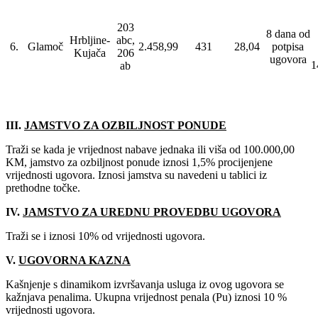
203
8 dana od
Hrbljine-
abc,
6.
Glamoč
2.458,99
431
28,04
potpisa
Kujača
206
ugovora
1
ab
III.
JAMSTVO ZA OZBILJNOST PONUDE
Traži se kada je vrijednost nabave jednaka ili viša od 100.000,00
KM, jamstvo za ozbiljnost ponude iznosi 1,5% procijenjene
vrijednosti ugovora. Iznosi jamstva su navedeni u tablici iz
prethodne točke.
IV.
JAMSTVO ZA UREDNU PROVEDBU UGOVORA
Traži se i iznosi 10% od vrijednosti ugovora.
V.
UGOVORNA KAZNA
Kašnjenje s dinamikom izvršavanja usluga iz ovog ugovora se
kažnjava penalima. Ukupna vrijednost penala (Pu) iznosi 10 %
vrijednosti ugovora.