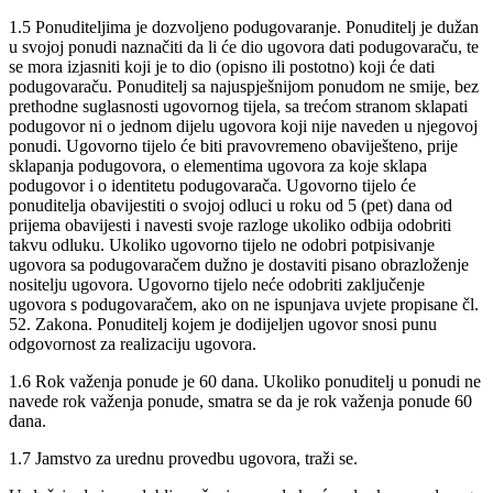
1.5 Ponuditeljima je dozvoljeno podugovaranje. Ponuditelj je dužan
u svojoj ponudi naznačiti da li će dio ugovora dati podugovaraču, te
se mora izjasniti koji je to dio (opisno ili postotno) koji će dati
podugovaraču. Ponuditelj sa najuspješnijom ponudom ne smije, bez
prethodne suglasnosti ugovornog tijela, sa trećom stranom sklapati
podugovor ni o jednom dijelu ugovora koji nije naveden u njegovoj
ponudi. Ugovorno tijelo će biti pravovremeno obaviješteno, prije
sklapanja podugovora, o elementima ugovora za koje sklapa
podugovor i o identitetu podugovarača. Ugovorno tijelo će
ponuditelja obavijestiti o svojoj odluci u roku od 5 (pet) dana od
prijema obavijesti i navesti svoje razloge ukoliko odbija odobriti
takvu odluku. Ukoliko ugovorno tijelo ne odobri potpisivanje
ugovora sa podugovaračem dužno je dostaviti pisano obrazloženje
nositelju ugovora. Ugovorno tijelo neće odobriti zaključenje
ugovora s podugovaračem, ako on ne ispunjava uvjete propisane čl.
52. Zakona. Ponuditelj kojem je dodijeljen ugovor snosi punu
odgovornost za realizaciju ugovora.
1.6 Rok važenja ponude je 60 dana. Ukoliko ponuditelj u ponudi ne
navede rok važenja ponude, smatra se da je rok važenja ponude 60
dana.
1.7 Jamstvo za urednu provedbu ugovora, traži se.