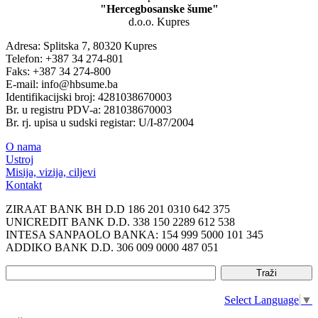
"Hercegbosanske šume"
d.o.o. Kupres
Adresa: Splitska 7, 80320 Kupres
Telefon: +387 34 274-801
Faks: +387 34 274-800
E-mail: info@hbsume.ba
Identifikacijski broj: 4281038670003
Br. u registru PDV-a: 281038670003
Br. rj. upisa u sudski registar: U/I-87/2004
O nama
Ustroj
Misija, vizija, ciljevi
Kontakt
ZIRAAT BANK BH D.D 186 201 0310 642 375
UNICREDIT BANK D.D. 338 150 2289 612 538
INTESA SANPAOLO BANKA: 154 999 5000 101 345
ADDIKO BANK D.D. 306 009 0000 487 051
Select Language
▼