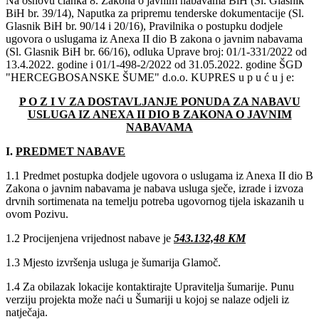
Na osnovu članka 8. Zakona o javnim nabavama BiH (Sl. Glasnik
BiH br. 39/14), Naputka za pripremu tenderske dokumentacije (Sl.
Glasnik BiH br. 90/14 i 20/16), Pravilnika o postupku dodjele
ugovora o uslugama iz Anexa II dio B zakona o javnim nabavama
(Sl. Glasnik BiH br. 66/16), odluka Uprave broj: 01/1-331/2022 od
13.4.2022. godine i 01/1-498-2/2022 od 31.05.2022. godine ŠGD
"HERCEGBOSANSKE ŠUME" d.o.o. KUPRES u p u ć u j e:
P O Z I V ZA DOSTAVLJANJE PONUDA ZA NABAVU
USLUGA IZ ANEXA II DIO B ZAKONA O JAVNIM
NABAVAMA
I.
PREDMET NABAVE
1.1 Predmet postupka dodjele ugovora o uslugama iz Anexa II dio B
Zakona o javnim nabavama je nabava usluga sječe, izrade i izvoza
drvnih sortimenata na temelju potreba ugovornog tijela iskazanih u
ovom Pozivu.
1.2 Procijenjena vrijednost nabave je
543.132,48 KM
1.3 Mjesto izvršenja usluga je šumarija Glamoč.
1.4 Za obilazak lokacije kontaktirajte Upravitelja šumarije. Punu
verziju projekta može naći u Šumariji u kojoj se nalaze odjeli iz
natječaja.