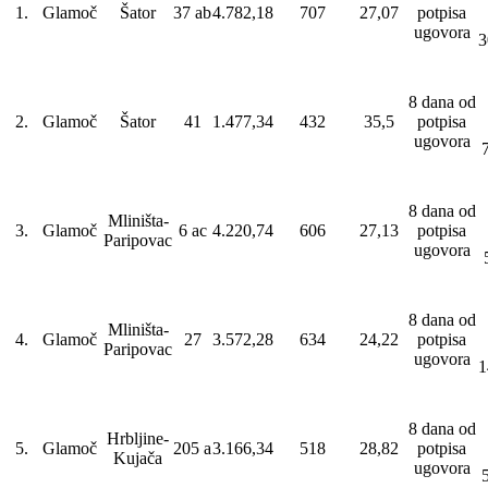
1.
Glamoč
Šator
37 ab
4.782,18
707
27,07
potpisa
ugovora
3
8 dana od
2.
Glamoč
Šator
41
1.477,34
432
35,5
potpisa
ugovora
8 dana od
Mliništa-
3.
Glamoč
6 ac
4.220,74
606
27,13
potpisa
Paripovac
ugovora
8 dana od
Mliništa-
4.
Glamoč
27
3.572,28
634
24,22
potpisa
Paripovac
ugovora
1
8 dana od
Hrbljine-
5.
Glamoč
205 a
3.166,34
518
28,82
potpisa
Kujača
ugovora