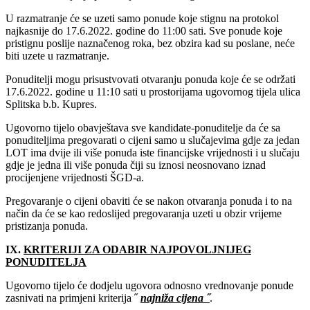
U razmatranje će se uzeti samo ponude koje stignu na protokol
najkasnije do 17‎.6.2022‎‎. godine do 11:00 sati. Sve ponude koje
pristignu poslije naznačenog roka, bez obzira kad su poslane, neće
biti uzete u razmatranje.
Ponuditelji mogu prisustvovati otvaranju ponuda koje će se održati
17‎.6.2022‎‎. godine u 11:10 sati u prostorijama ugovornog tijela ulica
Splitska b.b. Kupres.
Ugovorno tijelo obavještava sve kandidate-ponuditelje da će sa
ponuditeljima pregovarati o cijeni samo u slučajevima gdje za jedan
LOT ima dvije ili više ponuda iste financijske vrijednosti i u slučaju
gdje je jedna ili više ponuda čiji su iznosi neosnovano iznad
procijenjene vrijednosti ŠGD-a.
Pregovaranje o cijeni obaviti će se nakon otvaranja ponuda i to na
način da će se kao redoslijed pregovaranja uzeti u obzir vrijeme
pristizanja ponuda.
IX.
KRITERIJI ZA ODABIR NAJPOVOLJNIJEG
PONUDITELJA
Ugovorno tijelo će dodjelu ugovora odnosno vrednovanje ponude
zasnivati na primjeni kriterija ˝
najniža cijena ˝
.