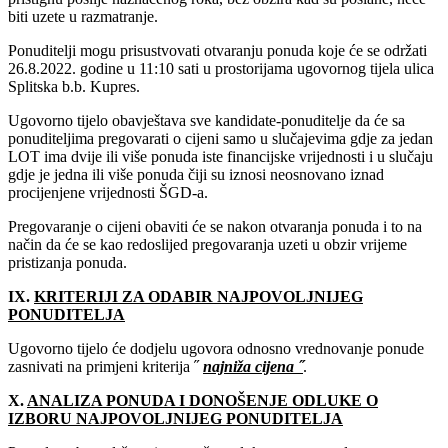
biti uzete u razmatranje.
Ponuditelji mogu prisustvovati otvaranju ponuda koje će se održati
26‎.8.2022‎‎. godine u 11:10 sati u prostorijama ugovornog tijela ulica
Splitska b.b. Kupres.
Ugovorno tijelo obavještava sve kandidate-ponuditelje da će sa
ponuditeljima pregovarati o cijeni samo u slučajevima gdje za jedan
LOT ima dvije ili više ponuda iste financijske vrijednosti i u slučaju
gdje je jedna ili više ponuda čiji su iznosi neosnovano iznad
procijenjene vrijednosti ŠGD-a.
Pregovaranje o cijeni obaviti će se nakon otvaranja ponuda i to na
način da će se kao redoslijed pregovaranja uzeti u obzir vrijeme
pristizanja ponuda.
IX.
KRITERIJI ZA ODABIR NAJPOVOLJNIJEG
PONUDITELJA
Ugovorno tijelo će dodjelu ugovora odnosno vrednovanje ponude
zasnivati na primjeni kriterija ˝
najniža cijena ˝
.
X.
ANALIZA PONUDA I DONOŠENJE ODLUKE O
IZBORU NAJPOVOLJNIJEG PONUDITELJA