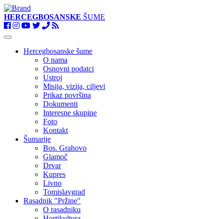
HERCEGBOSANSKE
ŠUME
Toggle
navigation
Hercegbosanske šume
O nama
Osnovni podatci
Ustroj
Misija, vizija, ciljevi
Prikaz površina
Dokumenti
Interesne skupine
Foto
Kontakt
Šumarije
Bos. Grahovo
Glamoč
Drvar
Kupres
Livno
Tomislavgrad
Rasadnik "Pržine"
O rasadniku
Hortikultura