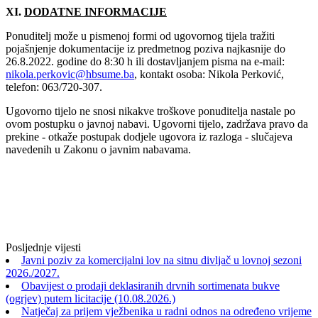
XI.
DODATNE INFORMACIJE
Ponuditelj može u pismenoj formi od ugovornog tijela tražiti
pojašnjenje dokumentacije iz predmetnog poziva najkasnije do
26.8.2022‎. godine do 8:30 h ili dostavljanjem pisma na e-mail:
nikola.perkovic@hbsume.ba
, kontakt osoba: Nikola Perković,
telefon: 063/720-307.
Ugovorno tijelo ne snosi nikakve troškove ponuditelja nastale po
ovom postupku o javnoj nabavi. Ugovorni tijelo, zadržava pravo da
prekine - otkaže postupak dodjele ugovora iz razloga - slučajeva
navedenih u Zakonu o javnim nabavama.
Posljednje vijesti
Javni poziv za komercijalni lov na sitnu divljač u lovnoj sezoni
2026./2027.
Obavijest o prodaji deklasiranih drvnih sortimenata bukve
(ogrjev) putem licitacije (10.08.2026.)
Natječaj za prijem vježbenika u radni odnos na određeno vrijeme