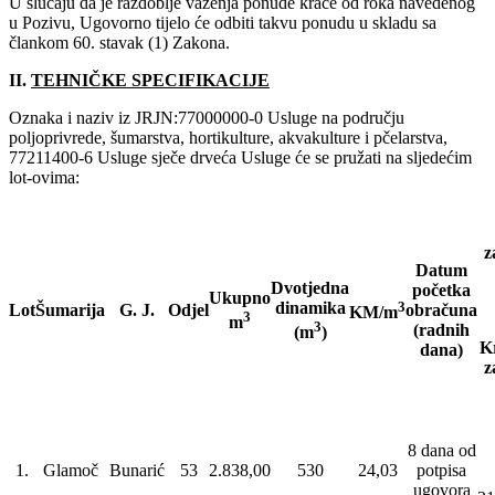
U slučaju da je razdoblje važenja ponude kraće od roka navedenog
u Pozivu, Ugovorno tijelo će odbiti takvu ponudu u skladu sa
člankom 60. stavak (1) Zakona.
II.
TEHNIČKE SPECIFIKACIJE
Oznaka i naziv iz JRJN:77000000-0 Usluge na području
poljoprivrede, šumarstva, hortikulture, akvakulture i pčelarstva,
77211400-6 Usluge sječe drveća Usluge će se pružati na sljedećim
lot-ovima:
z
Datum
Dvotjedna
početka
Ukupno
dinamika
3
Lot
Šumarija
G. J.
Odjel
obračuna
KM/m
3
m
3
(radnih
(m
)
K
dana)
z
8 dana od
1.
Glamoč
Bunarić
53
2.838,00
530
24,03
potpisa
ugovora