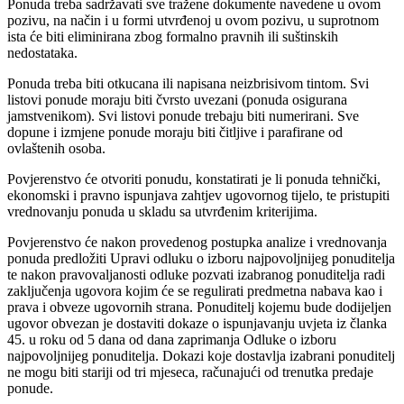
Ponuda treba sadržavati sve tražene dokumente navedene u ovom
pozivu, na način i u formi utvrđenoj u ovom pozivu, u suprotnom
ista će biti eliminirana zbog formalno pravnih ili suštinskih
nedostataka.
Ponuda treba biti otkucana ili napisana neizbrisivom tintom. Svi
listovi ponude moraju biti čvrsto uvezani (ponuda osigurana
jamstvenikom). Svi listovi ponude trebaju biti numerirani. Sve
dopune i izmjene ponude moraju biti čitljive i parafirane od
ovlaštenih osoba.
Povjerenstvo će otvoriti ponudu, konstatirati je li ponuda tehnički,
ekonomski i pravno ispunjava zahtjev ugovornog tijelo, te pristupiti
vrednovanju ponuda u skladu sa utvrđenim kriterijima.
Povjerenstvo će nakon provedenog postupka analize i vrednovanja
ponuda predložiti Upravi odluku o izboru najpovoljnijeg ponuditelja
te nakon pravovaljanosti odluke pozvati izabranog ponuditelja radi
zaključenja ugovora kojim će se regulirati predmetna nabava kao i
prava i obveze ugovornih strana. Ponuditelj kojemu bude dodijeljen
ugovor obvezan je dostaviti dokaze o ispunjavanju uvjeta iz članka
45. u roku od 5 dana od dana zaprimanja Odluke o izboru
najpovoljnijeg ponuditelja. Dokazi koje dostavlja izabrani ponuditelj
ne mogu biti stariji od tri mjeseca, računajući od trenutka predaje
ponude.