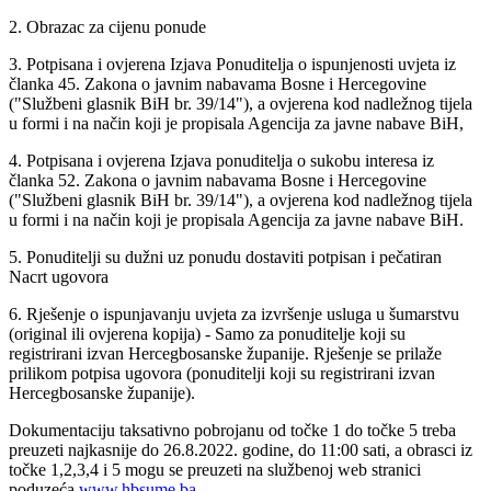
2. Obrazac za cijenu ponude
3. Potpisana i ovjerena Izjava Ponuditelja o ispunjenosti uvjeta iz
članka 45. Zakona o javnim nabavama Bosne i Hercegovine
("Službeni glasnik BiH br. 39/14"), a ovjerena kod nadležnog tijela
u formi i na način koji je propisala Agencija za javne nabave BiH,
4. Potpisana i ovjerena Izjava ponuditelja o sukobu interesa iz
članka 52. Zakona o javnim nabavama Bosne i Hercegovine
("Službeni glasnik BiH br. 39/14"), a ovjerena kod nadležnog tijela
u formi i na način koji je propisala Agencija za javne nabave BiH.
5. Ponuditelji su dužni uz ponudu dostaviti potpisan i pečatiran
Nacrt ugovora
6. Rješenje o ispunjavanju uvjeta za izvršenje usluga u šumarstvu
(original ili ovjerena kopija) - Samo za ponuditelje koji su
registrirani izvan Hercegbosanske županije. Rješenje se prilaže
prilikom potpisa ugovora (ponuditelji koji su registrirani izvan
Hercegbosanske županije).
Dokumentaciju taksativno pobrojanu od točke 1 do točke 5 treba
preuzeti najkasnije do
26.8.2022‎. godine, do 11:00 sati, a obrasci iz
točke 1,2,3,4 i 5 mogu se preuzeti na službenoj web stranici
poduzeća
www.hbsume.ba
.