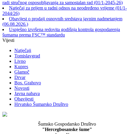
radi stručnog osposobljavanja za samostalan rad (01/1-2045-26)
Natječaj za prijem u radni odnos na neodređeno vrijeme (01/1-
2044/26)
Obavijest o prodaji osnovnih sredstava javnim nadmetanjem
(06.08.2026.)
Uspješno izvršena redovita godišnja kontrola gospodarenja
šumama prema FSC™ standardu
Vijesti
Natječaji
Tomislavgrad
Livno
Kupres
Glamoč
Drvar
Bos. Grahovo
Novosti
Javna nabava
Obavijesti
Hrvatsko Šumarsko Društvo
Šumsko Gospodarsko Društvo
"Hercegbosanske šume"