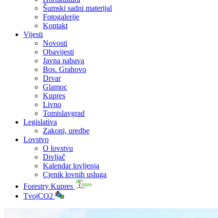
Šumski sadni materijal
Fotogalerije
Kontakt
Vijesti
Novosti
Obavijesti
Javna nabava
Bos. Grahovo
Drvar
Glamoc
Kupres
Livno
Tomislavgrad
Legislativa
Zakoni, uredbe
Lovstvo
O lovstvu
Divljač
Kalendar lovljenja
Cjenik lovnih usluga
Forestry Kupres
TvojCO2