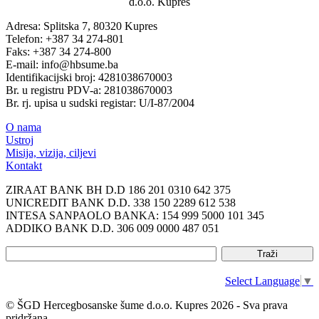
d.o.o. Kupres
Adresa: Splitska 7, 80320 Kupres
Telefon: +387 34 274-801
Faks: +387 34 274-800
E-mail: info@hbsume.ba
Identifikacijski broj: 4281038670003
Br. u registru PDV-a: 281038670003
Br. rj. upisa u sudski registar: U/I-87/2004
O nama
Ustroj
Misija, vizija, ciljevi
Kontakt
ZIRAAT BANK BH D.D 186 201 0310 642 375
UNICREDIT BANK D.D. 338 150 2289 612 538
INTESA SANPAOLO BANKA: 154 999 5000 101 345
ADDIKO BANK D.D. 306 009 0000 487 051
Select Language
▼
© ŠGD Hercegbosanske šume d.o.o. Kupres 2026 - Sva prava
pridržana