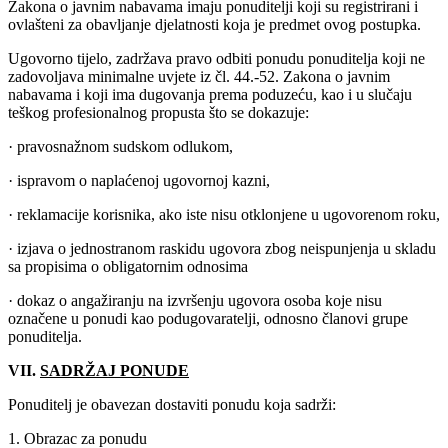
Zakona o javnim nabavama imaju ponuditelji koji su registrirani i
ovlašteni za obavljanje djelatnosti koja je predmet ovog postupka.
Ugovorno tijelo, zadržava pravo odbiti ponudu ponuditelja koji ne
zadovoljava minimalne uvjete iz čl. 44.-52. Zakona o javnim
nabavama i koji ima dugovanja prema poduzeću, kao i u slučaju
teškog profesionalnog propusta što se dokazuje:
· pravosnažnom sudskom odlukom,
· ispravom o naplaćenoj ugovornoj kazni,
· reklamacije korisnika, ako iste nisu otklonjene u ugovorenom roku,
· izjava o jednostranom raskidu ugovora zbog neispunjenja u skladu
sa propisima o obligatornim odnosima
· dokaz o angažiranju na izvršenju ugovora osoba koje nisu
označene u ponudi kao podugovaratelji, odnosno članovi grupe
ponuditelja.
VII.
SADRŽAJ PONUDE
Ponuditelj je obavezan dostaviti ponudu koja sadrži:
1. Obrazac za ponudu