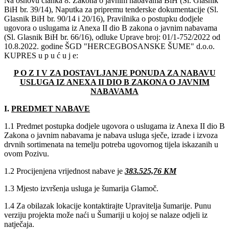
Na osnovu članka 8. Zakona o javnim nabavama BiH (Sl. Glasnik
BiH br. 39/14), Naputka za pripremu tenderske dokumentacije (Sl.
Glasnik BiH br. 90/14 i 20/16), Pravilnika o postupku dodjele
ugovora o uslugama iz Anexa II dio B zakona o javnim nabavama
(Sl. Glasnik BiH br. 66/16), odluke Uprave broj:
01/1-752/2022 od
10.8.2022. godine ŠGD "HERCEGBOSANSKE ŠUME" d.o.o.
KUPRES u p u ć u j e:
P O Z I V ZA DOSTAVLJANJE PONUDA ZA NABAVU
USLUGA IZ ANEXA II DIO B ZAKONA O JAVNIM
NABAVAMA
I.
PREDMET NABAVE
1.1 Predmet postupka dodjele ugovora o uslugama iz Anexa II dio B
Zakona o javnim nabavama je nabava usluga sječe, izrade i izvoza
drvnih sortimenata na temelju potreba ugovornog tijela iskazanih u
ovom Pozivu.
1.2 Procijenjena vrijednost nabave je
383.525,76 KM
1.3 Mjesto izvršenja usluga je šumarija Glamoč.
1.4 Za obilazak lokacije kontaktirajte Upravitelja šumarije. Punu
verziju projekta može naći u Šumariji u kojoj se nalaze odjeli iz
natječaja.