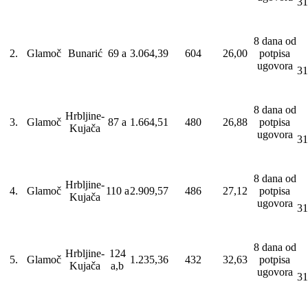
31
8 dana od
2.
Glamoč
Bunarić
69 a
3.064,39
604
26,00
potpisa
ugovora
31
8 dana od
Hrbljine-
3.
Glamoč
87 a
1.664,51
480
26,88
potpisa
Kujača
ugovora
31
8 dana od
Hrbljine-
4.
Glamoč
110 a
2.909,57
486
27,12
potpisa
Kujača
ugovora
31
8 dana od
Hrbljine-
124
5.
Glamoč
1.235,36
432
32,63
potpisa
Kujača
a,b
ugovora
31