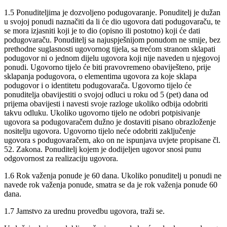
1.5 Ponuditeljima je dozvoljeno podugovaranje. Ponuditelj je dužan
u svojoj ponudi naznačiti da li će dio ugovora dati podugovaraču, te
se mora izjasniti koji je to dio (opisno ili postotno) koji će dati
podugovaraču. Ponuditelj sa najuspješnijom ponudom ne smije, bez
prethodne suglasnosti ugovornog tijela, sa trećom stranom sklapati
podugovor ni o jednom dijelu ugovora koji nije naveden u njegovoj
ponudi. Ugovorno tijelo će biti pravovremeno obaviješteno, prije
sklapanja podugovora, o elementima ugovora za koje sklapa
podugovor i o identitetu podugovarača. Ugovorno tijelo će
ponuditelja obavijestiti o svojoj odluci u roku od 5 (pet) dana od
prijema obavijesti i navesti svoje razloge ukoliko odbija odobriti
takvu odluku. Ukoliko ugovorno tijelo ne odobri potpisivanje
ugovora sa podugovaračem dužno je dostaviti pisano obrazloženje
nositelju ugovora. Ugovorno tijelo neće odobriti zaključenje
ugovora s podugovaračem, ako on ne ispunjava uvjete propisane čl.
52. Zakona. Ponuditelj kojem je dodijeljen ugovor snosi punu
odgovornost za realizaciju ugovora.
1.6 Rok važenja ponude je 60 dana. Ukoliko ponuditelj u ponudi ne
navede rok važenja ponude, smatra se da je rok važenja ponude 60
dana.
1.7 Jamstvo za urednu provedbu ugovora, traži se.