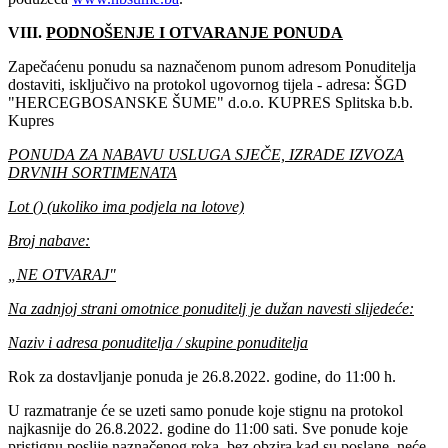
VIII.
PODNOŠENJE I OTVARANJE PONUDA
Zapečaćenu ponudu sa naznačenom punom adresom Ponuditelja
dostaviti, isključivo na protokol ugovornog tijela - adresa: ŠGD
"HERCEGBOSANSKE ŠUME" d.o.o. KUPRES Splitska b.b.
Kupres
PONUDA ZA NABAVU USLUGA SJEČE, IZRADE IZVOZA
DRVNIH SORTIMENATA
Lot () (ukoliko ima podjela na lotove)
Broj nabave:
„NE OTVARAJ"
Na zadnjoj strani omotnice ponuditelj je dužan navesti slijedeće:
Naziv i adresa ponuditelja / skupine ponuditelja
Rok za dostavljanje ponuda je 26‎.8.2022‎‎. godine, do 11:00 h.
U razmatranje će se uzeti samo ponude koje stignu na protokol
najkasnije do 26‎.8.2022‎‎. godine do 11:00 sati. Sve ponude koje
pristignu poslije naznačenog roka, bez obzira kad su poslane, neće