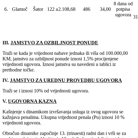
8 dana od
6.
Glamoč
Šator
122 a
2.108,68
486
34,00
potpisa
ugovora
31
III.
JAMSTVO ZA OZBILJNOST PONUDE
Traži se kada je vrijednost nabave jednaka ili viša od 100.000,00
KM, jamstvo za ozbiljnost ponude iznosi 1,5% procijenjene
vrijednosti ugovora. Iznosi jamstva su navedeni u tablici iz
prethodne točke.
IV.
JAMSTVO ZA UREDNU PROVEDBU UGOVORA
Traži se i iznosi 10% od vrijednosti ugovora.
V.
UGOVORNA KAZNA
Kašnjenje s dinamikom izvršavanja usluga iz ovog ugovora se
kažnjava penalima. Ukupna vrijednost penala (Pu) iznosi 10 %
vrijednosti ugovora.
Obračun dinamike započinje 13. (trinaesti) radni dan i vrši se za