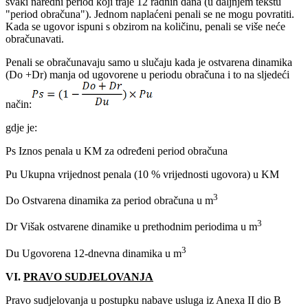
svaki naredni period koji traje 12 radnih dana (u daljnjem tekstu
"period obračuna"). Jednom naplaćeni penali se ne mogu povratiti.
Kada se ugovor ispuni s obzirom na količinu, penali se više neće
obračunavati.
Penali se obračunavaju samo u slučaju kada je ostvarena dinamika
(Do +Dr) manja od ugovorene u periodu obračuna i to na sljedeći
način:
gdje je:
Ps Iznos penala u KM za određeni period obračuna
Pu Ukupna vrijednost penala (10 % vrijednosti ugovora) u KM
3
Do Ostvarena dinamika za period obračuna u m
3
Dr Višak ostvarene dinamike u prethodnim periodima u m
3
Du Ugovorena 12-dnevna dinamika u m
VI.
PRAVO SUDJELOVANJA
Pravo sudjelovanja u postupku nabave usluga iz Anexa II dio B