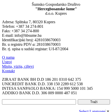
Šumsko Gospodarsko Društvo
"Hercegbosanske šume"
d.o.o. Kupres
Adresa: Splitska 7, 80320 Kupres
Telefon: +387 34 274-801
Faks: +387 34 274-800
E-mail: info@hbsume.ba
Identifikacijski broj: 4281038670003
Br. u registru PDV-a: 281038670003
Br. rj. upisa u sudski registar: U/I-87/2004
O nama
Ustroj
Misija, vizija, ciljevi
Kontakt
ZIRAAT BANK BH D.D 186 201 0310 642 375
UNICREDIT BANK D.D. 338 150 2289 612 538
INTESA SANPAOLO BANKA: 154 999 5000 101 345
ADDIKO BANK D.D. 306 009 0000 487 051
Select Language
▼