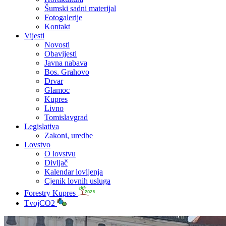
Šumski sadni materijal
Fotogalerije
Kontakt
Vijesti
Novosti
Obavijesti
Javna nabava
Bos. Grahovo
Drvar
Glamoc
Kupres
Livno
Tomislavgrad
Legislativa
Zakoni, uredbe
Lovstvo
O lovstvu
Divljač
Kalendar lovljenja
Cjenik lovnih usluga
Forestry Kupres
TvojCO2