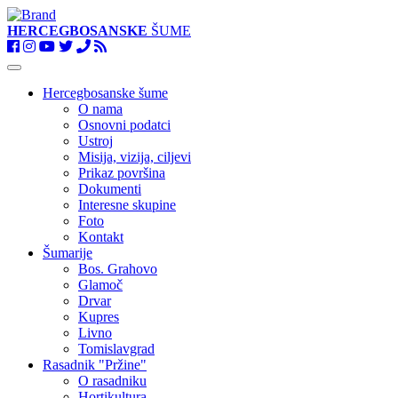
HERCEGBOSANSKE
ŠUME
Toggle
navigation
Hercegbosanske šume
O nama
Osnovni podatci
Ustroj
Misija, vizija, ciljevi
Prikaz površina
Dokumenti
Interesne skupine
Foto
Kontakt
Šumarije
Bos. Grahovo
Glamoč
Drvar
Kupres
Livno
Tomislavgrad
Rasadnik "Pržine"
O rasadniku
Hortikultura