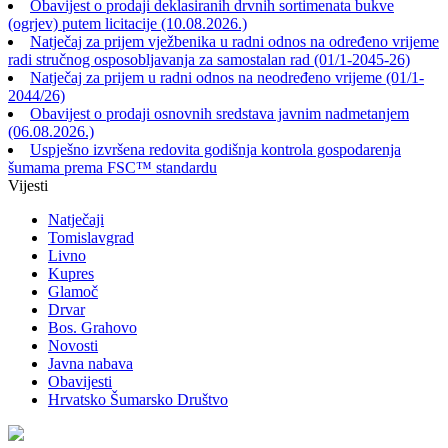
Obavijest o prodaji deklasiranih drvnih sortimenata bukve
(ogrjev) putem licitacije (10.08.2026.)
Natječaj za prijem vježbenika u radni odnos na određeno vrijeme
radi stručnog osposobljavanja za samostalan rad (01/1-2045-26)
Natječaj za prijem u radni odnos na neodređeno vrijeme (01/1-
2044/26)
Obavijest o prodaji osnovnih sredstava javnim nadmetanjem
(06.08.2026.)
Uspješno izvršena redovita godišnja kontrola gospodarenja
šumama prema FSC™ standardu
Vijesti
Natječaji
Tomislavgrad
Livno
Kupres
Glamoč
Drvar
Bos. Grahovo
Novosti
Javna nabava
Obavijesti
Hrvatsko Šumarsko Društvo