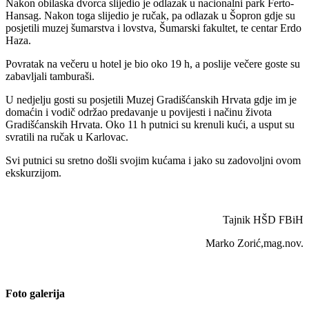
Nakon obilaska dvorca slijedio je odlazak u nacionalni park Ferto-
Hansag. Nakon toga slijedio je ručak, pa odlazak u Šopron gdje su
posjetili muzej šumarstva i lovstva, Šumarski fakultet, te centar Erdo
Haza.
Povratak na večeru u hotel je bio oko 19 h, a poslije večere goste su
zabavljali tamburaši.
U nedjelju gosti su posjetili Muzej Gradišćanskih Hrvata gdje im je
domaćin i vodič održao predavanje u povijesti i načinu života
Gradišćanskih Hrvata. Oko 11 h putnici su krenuli kući, a usput su
svratili na ručak u Karlovac.
Svi putnici su sretno došli svojim kućama i jako su zadovoljni ovom
ekskurzijom.
Tajnik HŠD FBiH
Marko Zorić,mag.nov.
Foto galerija