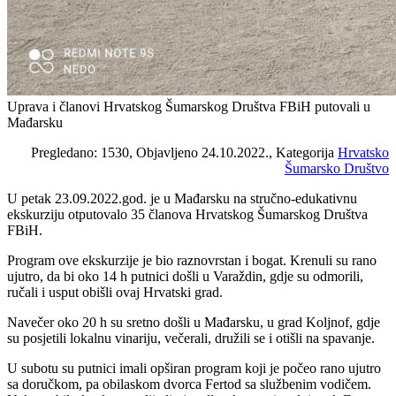
Uprava i članovi Hrvatskog Šumarskog Društva FBiH putovali u
Mađarsku
Pregledano: 1530, Objavljeno 24.10.2022., Kategorija
Hrvatsko
Šumarsko Društvo
U petak 23.09.2022.god. je u Mađarsku na stručno-edukativnu
ekskurziju otputovalo 35 članova Hrvatskog Šumarskog Društva
FBiH.
Program ove ekskurzije je bio raznovrstan i bogat. Krenuli su rano
ujutro, da bi oko 14 h putnici došli u Varaždin, gdje su odmorili,
ručali i usput obišli ovaj Hrvatski grad.
Navečer oko 20 h su sretno došli u Mađarsku, u grad Koljnof, gdje
su posjetili lokalnu vinariju, večerali, družili se i otišli na spavanje.
U subotu su putnici imali opširan program koji je počeo rano ujutro
sa doručkom, pa obilaskom dvorca Fertod sa službenim vodičem.