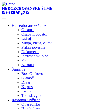
HERCEGBOSANSKE
ŠUME
Toggle
navigation
Hercegbosanske šume
O nama
Osnovni podatci
Ustroj
Misija, vizija, ciljevi
Prikaz površina
Dokumenti
Interesne skupine
Foto
Kontakt
Šumarije
Bos. Grahovo
Glamoč
Drvar
Kupres
Livno
Tomislavgrad
Rasadnik "Pržine"
O rasadniku
Hortikultura