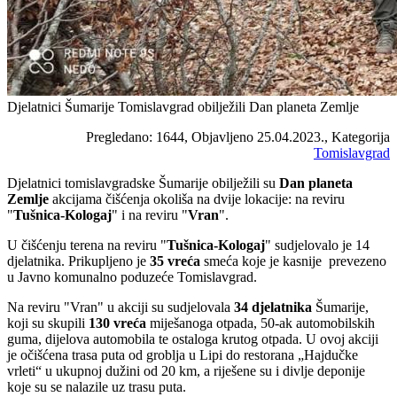
Djelatnici Šumarije Tomislavgrad obilježili Dan planeta Zemlje
Pregledano: 1644, Objavljeno 25.04.2023., Kategorija
Tomislavgrad
Djelatnici tomislavgradske Šumarije obilježili su
Dan planeta
Zemlje
akcijama čišćenja okoliša na dvije lokacije: na reviru
"
Tušnica-Kologaj
" i na reviru "
Vran
".
U čišćenju terena na reviru "
Tušnica-Kologaj
" sudjelovalo je 14
djelatnika. Prikupljeno je
35 vreća
smeća koje je kasnije prevezeno
u Javno komunalno poduzeće Tomislavgrad.
Na reviru "Vran" u akciji su sudjelovala
34 djelatnika
Šumarije,
koji su skupili
130 vreća
miješanoga otpada, 50-ak automobilskih
guma, dijelova automobila te ostaloga krutog otpada. U ovoj akciji
je očišćena trasa puta od groblja u Lipi do restorana „Hajdučke
vrleti“ u ukupnoj dužini od 20 km, a riješene su i divlje deponije
koje su se nalazile uz trasu puta.