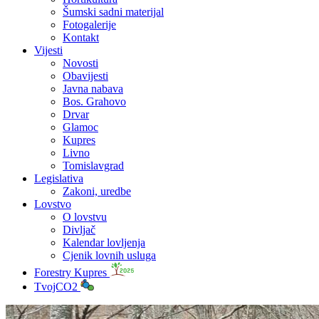
Šumski sadni materijal
Fotogalerije
Kontakt
Vijesti
Novosti
Obavijesti
Javna nabava
Bos. Grahovo
Drvar
Glamoc
Kupres
Livno
Tomislavgrad
Legislativa
Zakoni, uredbe
Lovstvo
O lovstvu
Divljač
Kalendar lovljenja
Cjenik lovnih usluga
Forestry Kupres
TvojCO2