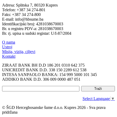
Adresa: Splitska 7, 80320 Kupres
Telefon: +387 34 274-801
Faks: +387 34 274-800
E-mail: info@hbsume.ba
Identifikacijski broj: 4281038670003
Br. u registru PDV-a: 281038670003
Br. rj. upisa u sudski registar: U/I-87/2004
O nama
Ustroj
Misija, vizija, ciljevi
Kontakt
ZIRAAT BANK BH D.D 186 201 0310 642 375
UNICREDIT BANK D.D. 338 150 2289 612 538
INTESA SANPAOLO BANKA: 154 999 5000 101 345
ADDIKO BANK D.D. 306 009 0000 487 051
Select Language
▼
© ŠGD Hercegbosanske šume d.o.o. Kupres 2026 - Sva prava
pridržana