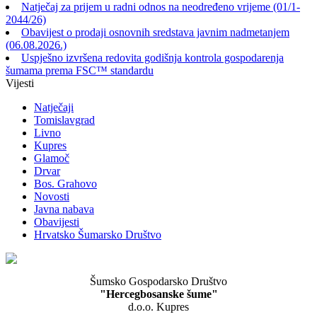
Natječaj za prijem u radni odnos na neodređeno vrijeme (01/1-
2044/26)
Obavijest o prodaji osnovnih sredstava javnim nadmetanjem
(06.08.2026.)
Uspješno izvršena redovita godišnja kontrola gospodarenja
šumama prema FSC™ standardu
Vijesti
Natječaji
Tomislavgrad
Livno
Kupres
Glamoč
Drvar
Bos. Grahovo
Novosti
Javna nabava
Obavijesti
Hrvatsko Šumarsko Društvo
Šumsko Gospodarsko Društvo
"Hercegbosanske šume"
d.o.o. Kupres