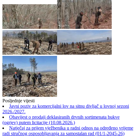
Posljednje vijesti
Javni poziv za komercijalni lov na sitnu divljač u lovnoj sezoni
2026./2027.
Obavijest o prodaji deklasiranih drvnih sortimenata bukve
(ogrjev) putem licitacije (10.08.2026.)
Natječaj za prijem vježbenika u radni odnos na određeno vrijeme
radi stručnog osposobljavanja za samostalan rad (01/1-2045-26)