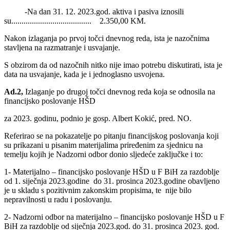
-Na dan 31. 12. 2023.god. aktiva i pasiva iznosili
su....................................... 2.350,00 KM.
Nakon izlaganja po prvoj točci dnevnog reda, ista je nazočnima
stavljena na razmatranje i usvajanje.
S obzirom da od nazočnih nitko nije imao potrebu diskutirati, ista je
data na usvajanje, kada je i jednoglasno usvojena.
Ad.2,
Izlaganje po drugoj točci dnevnog reda koja se odnosila na
financijsko poslovanje HŠD
za 2023. godinu, podnio je gosp. Albert Kokić, pred. NO.
Referirao se na pokazatelje po pitanju financijskog poslovanja koji
su prikazani u pisanim materijalima priređenim za sjednicu na
temelju kojih je Nadzorni odbor donio sljedeće zaključke i to:
1- Materijalno – financijsko poslovanje HŠD u F BiH za razdoblje
od 1. siječnja 2023.godine do 31. prosinca 2023.godine obavljeno
je u skladu s pozitivnim zakonskim propisima, te nije bilo
nepravilnosti u radu i poslovanju.
2- Nadzorni odbor na materijalno – financijsko poslovanje HŠD u F
BiH za razdoblje od siječnja 2023.god. do 31. prosinca 2023. god.