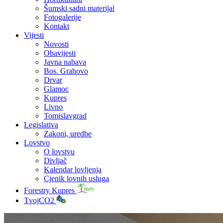
Šumski sadni materijal
Fotogalerije
Kontakt
Vijesti
Novosti
Obavijesti
Javna nabava
Bos. Grahovo
Drvar
Glamoc
Kupres
Livno
Tomislavgrad
Legislativa
Zakoni, uredbe
Lovstvo
O lovstvu
Divljač
Kalendar lovljenja
Cjenik lovnih usluga
Forestry Kupres
TvojCO2