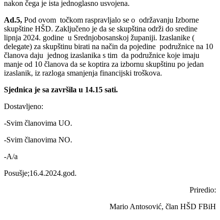
nakon čega je ista jednoglasno usvojena.
Ad.5,
Pod ovom točkom raspravljalo se o održavanju Izborne
skupštine HŠD. Zaključeno je da se skupština održi do sredine
lipnja 2024. godine u Srednjobosanskoj županiji. Izaslanike (
delegate) za skupštinu birati na način da pojedine podružnice na 10
članova daju jednog izaslanika s tim da podružnice koje imaju
manje od 10 članova da se koptira za izbornu skupštinu po jedan
izaslanik, iz razloga smanjenja financijski troškova.
Sjednica je sa završila u 14.15 sati.
Dostavljeno:
-Svim članovima UO.
-Svim članovima NO.
-A/a
Posušje;16.4.2024.god.
Priredio:
Mario Antosović, član HŠD FBiH