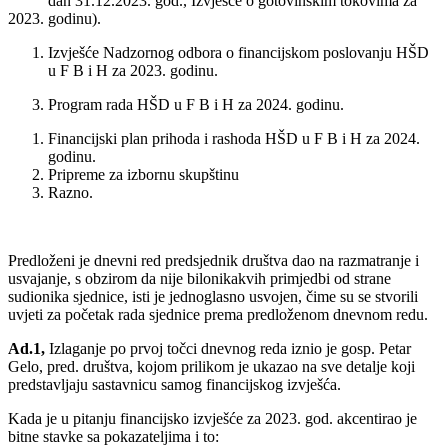
dan 31.12.2023. god., Izvješće o gotovinskim tokovima za
2023. godinu).
Izvješće Nadzornog odbora o financijskom poslovanju HŠD
u F B i H za 2023. godinu.
Program rada HŠD u F B i H za 2024. godinu.
Financijski plan prihoda i rashoda HŠD u F B i H za 2024.
godinu.
Pripreme za izbornu skupštinu
Razno.
Predloženi je dnevni red predsjednik društva dao na razmatranje i
usvajanje, s obzirom da nije bilonikakvih primjedbi od strane
sudionika sjednice, isti je jednoglasno usvojen, čime su se stvorili
uvjeti za početak rada sjednice prema predloženom dnevnom redu.
Ad.1,
Izlaganje po prvoj točci dnevnog reda iznio je gosp. Petar
Gelo, pred. društva, kojom prilikom je ukazao na sve detalje koji
predstavljaju sastavnicu samog financijskog izvješća.
Kada je u pitanju financijsko izvješće za 2023. god. akcentirao je
bitne stavke sa pokazateljima i to: