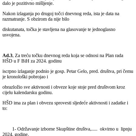
dalo je pozitivno mišljenje.
Nakon izlaganja po drugoj točci dnevnog reda, ista je data na
razmatranje. S obzirom da nije bilo
diskutanata, točka je stavljena na glasovanje te jednoglasno
usvojena.
Ad.3
, Za treću točku dnevnog reda koja se odnosi na Plan rada
HŠD u F BiH za 2024. godinu
iscrpno izlaganje podnio je gosp. Petar Gelo, pred. društva, pri čemu
je kronološki pobrojao i
obrazložio sve aktivnosti i obveze koje stoje pred društvom kroz
cijelu kalendarsku godinu.
HŠD ima za plan i obvezu sprovesti sljedeće aktivnosti i zadatke i
to:
1- Održavanje izborne Skupštine društva,..... okvirno u lipnju
2024. godine,