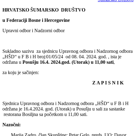
HRVATSKO ŠUMARSKO DRUŠTVO
u Federaciji Bosne i Hercegovine
Upravni odbor i Nadzorni odbor
Sukladno sazivu za sjednicu Upravnog odbora i Nadzornog odbora
„HŠD“ u F B i H broj:01/05/24 od 08. 04. 2024. god. , ista je
održana u
Posušju 16.4. 2024.god. (Utorak) u 11,00 sati
,
za koju je sačinjen:
Z A P I S N I K
Sjednica Upravnog odbora i Nadzornog odbora „HŠD“ u F B i H
održana je 16.4.2024. god. (Utorak) u Posušju u sali za sastanke
restorana Bosiljna sa početkom u 11,00 sati.
Nazočni:
Marija Zadro, član Skupštine; Petar Gelo, preds. UO; Davor