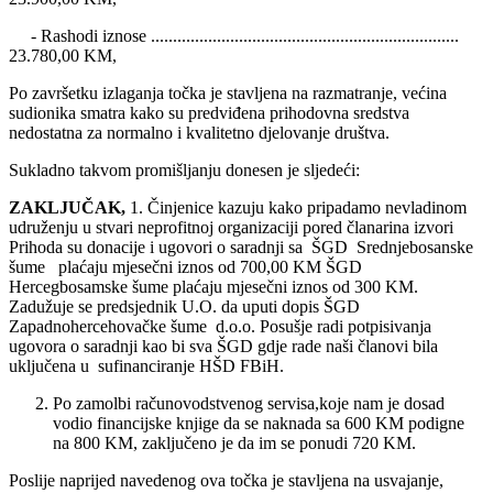
- Rashodi iznose ......................................................................
23.780,00 KM,
Po završetku izlaganja točka je stavljena na razmatranje, većina
sudionika smatra kako su predviđena prihodovna sredstva
nedostatna za normalno i kvalitetno djelovanje društva.
Sukladno takvom promišljanju donesen je sljedeći:
ZAKLJUČAK,
1. Činjenice kazuju kako pripadamo nevladinom
udruženju u stvari neprofitnoj organizaciji pored članarina izvori
Prihoda su donacije i ugovori o saradnji sa ŠGD Srednjebosanske
šume plaćaju mjesečni iznos od 700,00 KM ŠGD
Hercegbosamske šume plaćaju mjesečni iznos od 300 KM.
Zadužuje se predsjednik U.O. da uputi dopis ŠGD
Zapadnohercehovačke šume d.o.o. Posušje radi potpisivanja
ugovora o saradnji kao bi sva ŠGD gdje rade naši članovi bila
uključena u sufinanciranje HŠD FBiH.
Po zamolbi računovodstvenog servisa,koje nam je dosad
vodio financijske knjige da se naknada sa 600 KM podigne
na 800 KM, zaključeno je da im se ponudi 720 KM.
Poslije naprijed navedenog ova točka je stavljena na usvajanje,