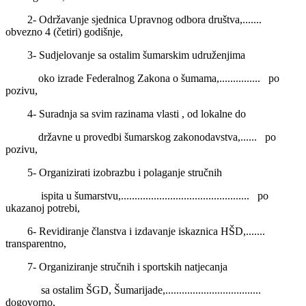
2- Održavanje sjednica Upravnog odbora društva,.......
obvezno 4 (četiri) godišnje,
3- Sudjelovanje sa ostalim šumarskim udruženjima
oko izrade Federalnog Zakona o šumama,............... po
pozivu,
4- Suradnja sa svim razinama vlasti , od lokalne do
državne u provedbi šumarskog zakonodavstva,...... po
pozivu,
5- Organizirati izobrazbu i polaganje stručnih
ispita u šumarstvu,............................................... po
ukazanoj potrebi,
6- Revidiranje članstva i izdavanje iskaznica HŠD,.......
transparentno,
7- Organiziranje stručnih i sportskih natjecanja
sa ostalim ŠGD, Šumarijade,...................................
dogovorno,