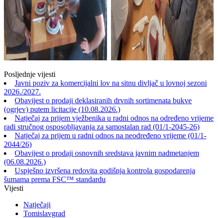
Posljednje vijesti
Javni poziv za komercijalni lov na sitnu divljač u lovnoj sezoni
2026./2027.
Obavijest o prodaji deklasiranih drvnih sortimenata bukve
(ogrjev) putem licitacije (10.08.2026.)
Natječaj za prijem vježbenika u radni odnos na određeno vrijeme
radi stručnog osposobljavanja za samostalan rad (01/1-2045-26)
Natječaj za prijem u radni odnos na neodređeno vrijeme (01/1-
2044/26)
Obavijest o prodaji osnovnih sredstava javnim nadmetanjem
(06.08.2026.)
Uspješno izvršena redovita godišnja kontrola gospodarenja
šumama prema FSC™ standardu
Vijesti
Natječaji
Tomislavgrad