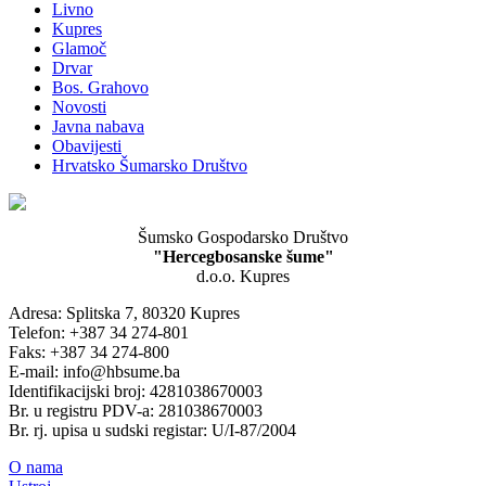
Livno
Kupres
Glamoč
Drvar
Bos. Grahovo
Novosti
Javna nabava
Obavijesti
Hrvatsko Šumarsko Društvo
Šumsko Gospodarsko Društvo
"Hercegbosanske šume"
d.o.o. Kupres
Adresa: Splitska 7, 80320 Kupres
Telefon: +387 34 274-801
Faks: +387 34 274-800
E-mail: info@hbsume.ba
Identifikacijski broj: 4281038670003
Br. u registru PDV-a: 281038670003
Br. rj. upisa u sudski registar: U/I-87/2004
O nama