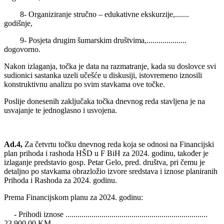
8- Organiziranje stručno – edukativne ekskurzije,.......
godišnje,
9- Posjeta drugim šumarskim društvima,....................
dogovorno.
Nakon izlaganja, točka je data na razmatranje, kada su doslovce svi
sudionici sastanka uzeli učešće u diskusiji, istovremeno iznosili
konstruktivnu analizu po svim stavkama ove točke.
Poslije donesenih zaključaka točka dnevnog reda stavljena je na
usvajanje te jednoglasno i usvojena.
Ad.4,
Za četvrtu točku dnevnog reda koja se odnosi na Financijski
plan prihoda i rashoda HŠD u F BiH za 2024. godinu, također je
izlaganje predstavio gosp. Petar Gelo, pred. društva, pri čemu je
detaljno po stavkama obrazložio izvore sredstava i iznose planiranih
Prihoda i Rashoda za 2024. godinu.
Prema Financijskom planu za 2024. godinu:
- Prihodi iznose .......................................................................
23.900,00 KM,