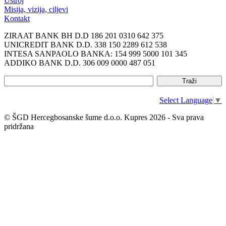
Ustroj
Misija, vizija, ciljevi
Kontakt
ZIRAAT BANK BH D.D 186 201 0310 642 375
UNICREDIT BANK D.D. 338 150 2289 612 538
INTESA SANPAOLO BANKA: 154 999 5000 101 345
ADDIKO BANK D.D. 306 009 0000 487 051
Select Language
▼
© ŠGD Hercegbosanske šume d.o.o. Kupres 2026 - Sva prava
pridržana