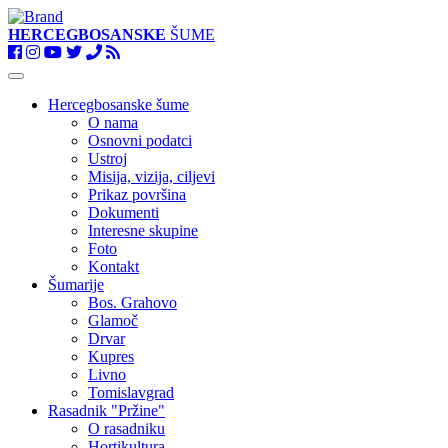
HERCEGBOSANSKE
ŠUME
Toggle
navigation
Hercegbosanske šume
O nama
Osnovni podatci
Ustroj
Misija, vizija, ciljevi
Prikaz površina
Dokumenti
Interesne skupine
Foto
Kontakt
Šumarije
Bos. Grahovo
Glamoč
Drvar
Kupres
Livno
Tomislavgrad
Rasadnik "Pržine"
O rasadniku
Hortikultura