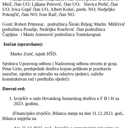
Mioč, član UO; Ljiljana Petrović, član UO; Slavica Perlić, član
UO; Ivica Grgić član UO, Albert Kokić, preds. NO; Nedjeljko
Pokrajčić, član NO; Ivan Raič, član NO.
Gosti: Robert Primorac, podružnica Široki Brijeg; Martin Miličević
podružnica Posušje, Nedeljko Knežević član podružnica
Čapljina i Mario Antosović podružnica Tomislavgrad.
Izočan (opravdano):
Marko Zorić, tajnik HŠD.
Sjednicu Upravnog odbora i Nadzornog odbora otvorio je gosp.
Petar Gelo, predsjednik društva kojom prilikom je pozdravio
nazočne, ujedno se zahvalio na odazivu sjednici, zaželio
konstruktivan rad i predložio sljedeći:
Dnevni red:
Izvješće o radu Hrvatskog šumarskog društva u F B i H za
2023. godinu,
(Financijsko izvješće, Bilanca stanja na dan 31.12.2023. god.,
Bilanca uspjeha na