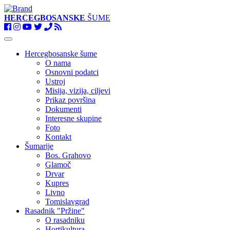
HERCEGBOSANSKE
ŠUME
Toggle
navigation
Hercegbosanske šume
O nama
Osnovni podatci
Ustroj
Misija, vizija, ciljevi
Prikaz površina
Dokumenti
Interesne skupine
Foto
Kontakt
Šumarije
Bos. Grahovo
Glamoč
Drvar
Kupres
Livno
Tomislavgrad
Rasadnik "Pržine"
O rasadniku
Hortikultura