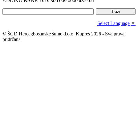
ADDIKO BANK D.D. 306 009 0000 487 051
Select Language
▼
© ŠGD Hercegbosanske šume d.o.o. Kupres 2026 - Sva prava
pridržana