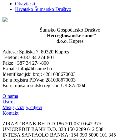
Obavijesti
Hrvatsko Šumarsko Društvo
Šumsko Gospodarsko Društvo
"Hercegbosanske šume"
d.o.o. Kupres
Adresa: Splitska 7, 80320 Kupres
Telefon: +387 34 274-801
Faks: +387 34 274-800
E-mail: info@hbsume.ba
Identifikacijski broj: 4281038670003
Br. u registru PDV-a: 281038670003
Br. rj. upisa u sudski registar: U/I-87/2004
O nama
Ustroj
Misija, vizija, ciljevi
Kontakt
ZIRAAT BANK BH D.D 186 201 0310 642 375
UNICREDIT BANK D.D. 338 150 2289 612 538
INTESA SANPAOLO BANKA: 154 999 5000 101 345