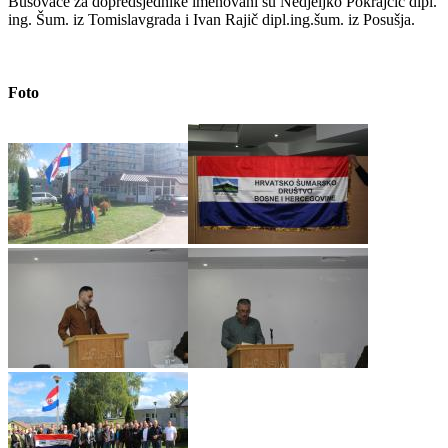
Busovače za dopredsjednike imenovani su Nedjeljko Pokrajčić dipl.
ing. Šum. iz Tomislavgrada i Ivan Rajič dipl.ing.šum. iz Posušja.
Foto