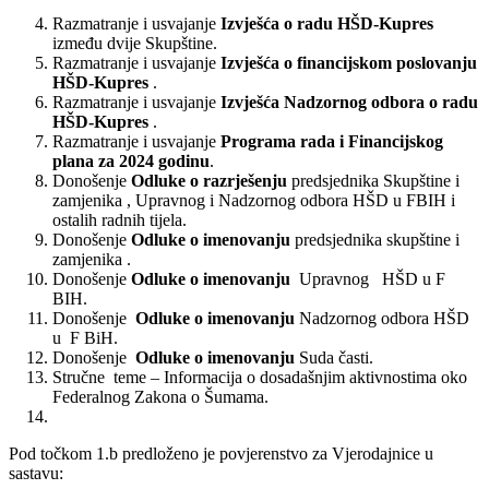
Razmatranje i usvajanje
Izvješća o radu HŠD-Kupres
između dvije Skupštine.
Razmatranje i usvajanje
Izvješća o financijskom poslovanju
HŠD-Kupres
.
Razmatranje i usvajanje
Izvješća Nadzornog odbora o radu
HŠD-Kupres
.
Razmatranje i usvajanje
Programa rada i Financijskog
plana za 2024 godinu
.
Donošenje
Odluke o razrješenju
predsjednika Skupštine i
zamjenika , Upravnog i Nadzornog odbora HŠD u FBIH i
ostalih radnih tijela.
Donošenje
Odluke o imenovanju
predsjednika skupštine i
zamjenika .
Donošenje
Odluke o imenovanju
Upravnog HŠD u F
BIH.
Donošenje
Odluke o imenovanju
Nadzornog odbora HŠD
u F BiH.
Donošenje
Odluke o imenovanju
Suda časti.
Stručne teme – Informacija o dosadašnjim aktivnostima oko
Federalnog Zakona o Šumama.
Pod točkom 1.b predloženo je povjerenstvo za Vjerodajnice u
sastavu: