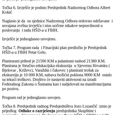
Točka 6. Izvješće je podnio Predsjednik Nadzornog Odbora Albert
Kokić
Naglasio je da su sjednice Nadzornog Odbora redovno održavane i
usvajana zvršna izvješća i nisu uočene nikakve nepravilnosti u
poslovanju i radu HŠD-a u FBIH.
Izvješće je jednoglasno usvojeno.
Točka 7. Program rada i Finacijski plan predložio je Predsjednik
HŠD-a u FBIH Petar Gelo.
Planirarani prihod je 21500 KM a palanirani rashod 21380 KM.
Planirana je Stručno edukacijska ekskurzija u Sjevernu Hrvatsku (
Bjelovar , Križevci, Varaždin i čakovec ) planirani trošak za
ekskurziju je 10 000 KM, nabava božićni poklona 9000 KM ostalo
su tekući troškovi. Društvo će nastaviti aktivnosti na izradi
Federalnog Zakona o Šumama kao i sudjelovati na manifestacijama
po pozivu.
Program rad je jednoglasno usvojen.
Točka 8. Predsjednik radnog Predsjedništva Jozo Lozančić iznio je
prijedlog
Odluke o razrješenju
predsjednika Skupštine i