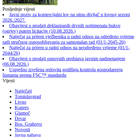
Posljednje vijesti
Javni poziv za komercijalni lov na sitnu divljač u lovnoj sezoni
2026./2027.
Obavijest o prodaji deklasiranih drvnih sortimenata bukve
(ogrjev) putem licitacije (10.08.2026.)
Natječaj za prijem vježbenika u radni odnos na određeno vrijeme
radi stručnog osposobljavanja za samostalan rad (01/1-2045-26)
Natječaj za prijem u radni odnos na neodređeno vrijeme (01/1-
2044/26)
Obavijest o prodaji osnovnih sredstava javnim nadmetanjem
(06.08.2026.)
Uspješno izvršena redovita godišnja kontrola gospodarenja
šumama prema FSC™ standardu
Vijesti
Natječaji
Tomislavgrad
Livno
Kupres
Glamoč
Drvar
Bos. Grahovo
Novosti
Javna nabava