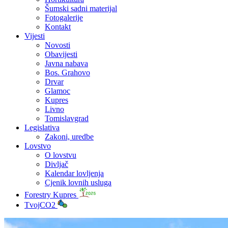
Šumski sadni materijal
Fotogalerije
Kontakt
Vijesti
Novosti
Obavijesti
Javna nabava
Bos. Grahovo
Drvar
Glamoc
Kupres
Livno
Tomislavgrad
Legislativa
Zakoni, uredbe
Lovstvo
O lovstvu
Divljač
Kalendar lovljenja
Cjenik lovnih usluga
Forestry Kupres
TvojCO2