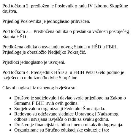
Pod točkom 2. predložen je Poslovnik o radu IV Izborne Skupštine
društva.
Prijedlog Poslovnika je jednoglasno prihvaćen.
Pod točkom 3. -Predložena odluka o prestanku važnosti postojećeg
Statuta HŠD.
Predložena odluka o usvajanju novog Statuta u HŠD u FBiH.
Prijedloge je obrazložio Nedjeljko Pokrajčić.
Prjedlozi jednoglasno je usvojeni.
Pod točkom 4. Predsjednik HŠD-a u FBIH Petar Gelo podnio je
izvješeće o radu između dvije Skupštine.
Glavni naglasci iz usmenog izvješća su:
Društvo je sudjelovalo i davlao svoje prijedloge na Zakon o
Šumama F BIH svih ovih godina.
Sudjelovalo u organizaciji Federalni Šumarijada.
Redovno su održavane sjednice Upravnog i Nadzornog
odbora i usvajana izvješća o radu za svaku godinu.
Društvo je financijski stabilno i nema nikakvih dugovanja.
Organizirane su Stručno edukacijske eskurzije i to: