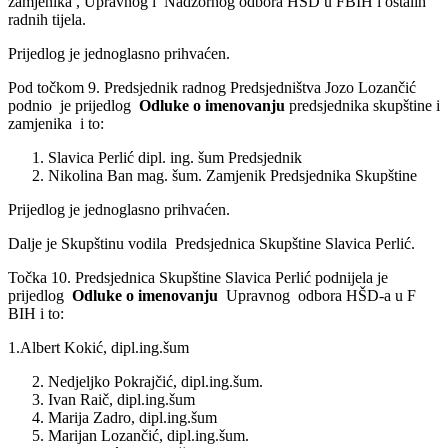
zamjenika , Upravnog i Nadzornog odbora HŠD u FBIH i ostalih
radnih tijela.
Prijedlog je jednoglasno prihvaćen.
Pod točkom 9. Predsjednik radnog Predsjedništva Jozo Lozančić
podnio je prijedlog
Odluke o imenovanju
predsjednika skupštine i
zamjenika i to:
Slavica Perlić dipl. ing. šum Predsjednik
Nikolina Ban mag. šum. Zamjenik Predsjednika Skupštine
Prijedlog je jednoglasno prihvaćen.
Dalje je Skupštinu vodila Predsjednica Skupštine Slavica Perlić.
Točka 10. Predsjednica Skupštine Slavica Perlić podnijela je
prijedlog
Odluke o imenovanju
Upravnog odbora HŠD-a u F
BIH i to:
1.Albert Kokić, dipl.ing.šum
Nedjeljko Pokrajčić, dipl.ing.šum.
Ivan Raič, dipl.ing.šum
Marija Zadro, dipl.ing.šum
Marijan Lozančić, dipl.ing.šum.