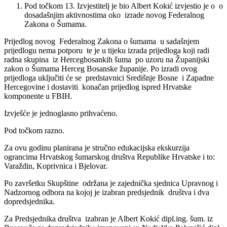
Pod točkom 13. Izvjestitelj je bio Albert Kokić izvjestio je o o
dosadašnjim aktivnostima oko izrade novog Federalnog
Zakona o Šumama.
Prijedlog novog Federalnog Zakona o šumama u sadašnjem
prijedlogu nema potporu te je u tijeku izrada prijedloga koji radi
radna skupina iz Hercegbosankih šuma po uzoru na Županijski
zakon o Šumama Herceg Bosanske županije. Po izradi ovog
prijedloga uključiti će se predstavnici Središnje Bosne i Zapadne
Hercegovine i dostaviti konačan prijedlog ispred Hrvatske
komponente u FBIH.
Izvješće je jednoglasno prihvaćeno.
Pod točkom razno.
Za ovu godinu planirana je stručno edukacijska ekskurzija
ograncima Hrvatskog šumarskog društva Republike Hrvatske i to:
Varaždin, Koprivnica i Bjelovar.
Po završetku Skupštine održana je zajednička sjednica Upravnog i
Nadzornog odbora na kojoj je izabran predsjednik društva i dva
dopredsjednika.
Za Predsjednika društva izabran je Albert Kokić dipl.ing. šum. iz