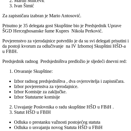
Martin Miličević
Ivan Šimić
Za zapisničara izabran je Mario Antosović.
Prisutno je 35 delegata gost Skupštine bio je Predsjednik Uprave
ŠGD Hercegbosanske šume Kupres Nikola Perković.
Povjerenstvo za vjerodajnice potvrdilo je da su svi delegati prisutini i
da postoji kvorum za odlučivanje na IV Izbornoj Skupštini HŠD-a
u FBIH.
Predsjednik radnog Predsjedništva predložio je sljedeći dnevni red:
Otvaranje Skupštine:
Izbor radnog predsjedništva , dva ovjerovitelja i zapisničara.
Izbor povjerenstva za vjerodajnice.
Izbor Komisije za zaključke.
Izbor Statutarne komisije
Usvajanje Poslovnika o radu skupštine HŠD u FBiH .
Statut HŠD u FBIH
Odluka o prestanku važnosti postojećeg statuta
Odluka o usvajanju novog Statuta HŠD u FBiH