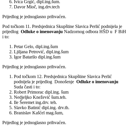
Ivica Grgić, dipl.ing.šum.
Davor Mioč, ing.drv.tech
Prijedlog je jednoglasno prihvaćen.
Pod točkom 11. Predsjednica Skupštine Slavica Perlić podnijela je
prijedlog
Odluke o imenovanju
Nadzornog odbora HŠD u F BiH
i to:
Petar Gelo, dipl.ing.šum
Ljiljana Petrović, dipl.ing.šum
Igor Batarilo dipl.ing.šum
Prijedlog je jednoglasno prihvaćen.
Pod točkom 12. Predsjednica Skupštine Slavica Perlić
podnijela je prijedlog Donošenje
Odluke o imenovanju
Suda časti i to:
Robert Primorac dipl.ing. šum
Nedjeljko Knežević šum.teh.
Ile Šeremet ing.drv. teh.
Slavko Batinić dipl.ing. drv.th.
Branislav Kašćel mag.šum,
Prijedlog je jednoglasno prihvaćen.