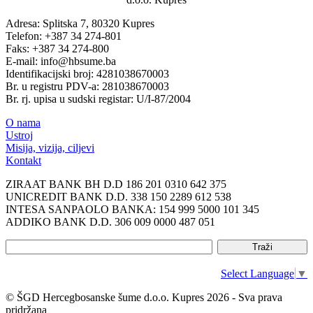
Adresa: Splitska 7, 80320 Kupres
Telefon: +387 34 274-801
Faks: +387 34 274-800
E-mail: info@hbsume.ba
Identifikacijski broj: 4281038670003
Br. u registru PDV-a: 281038670003
Br. rj. upisa u sudski registar: U/I-87/2004
O nama
Ustroj
Misija, vizija, ciljevi
Kontakt
ZIRAAT BANK BH D.D 186 201 0310 642 375
UNICREDIT BANK D.D. 338 150 2289 612 538
INTESA SANPAOLO BANKA: 154 999 5000 101 345
ADDIKO BANK D.D. 306 009 0000 487 051
Select Language
▼
© ŠGD Hercegbosanske šume d.o.o. Kupres 2026 - Sva prava
pridržana