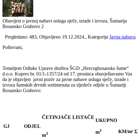
Obavijest o javnoj nabavi usluga sječe, izrade i izvoza, Šumarija
Bosansko Grahovo 2
Pregledano: 483, Objavljeno 19.12.2024., Kategorija
Javna nabava
Poštovani,
Temeljem Odluke Uprave društva ŠGD „Hercegbosanske šume“
d.o.o. Kupres br. 01/1-1357/24 od 17. prosinca obavještavamo Vas
da je objavljen javni poziv za javne nabave usluga sječe, izrade i
izvoza šumskih drvnih sortimenata za sljedeće odjele u Šumariji
Bosansko Grahovo:
ČETINJAČE
LISTAČE
UKUPNO
GJ
ODJEL
3
KM/mᶟ
Σ
m
3
m