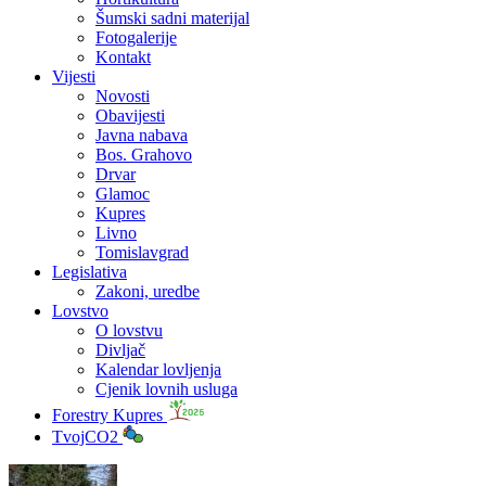
Šumski sadni materijal
Fotogalerije
Kontakt
Vijesti
Novosti
Obavijesti
Javna nabava
Bos. Grahovo
Drvar
Glamoc
Kupres
Livno
Tomislavgrad
Legislativa
Zakoni, uredbe
Lovstvo
O lovstvu
Divljač
Kalendar lovljenja
Cjenik lovnih usluga
Forestry Kupres
TvojCO2