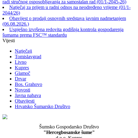
radi stručnog osposobljavanja za samostalan rad (01/1-2045-26)
Natječaj za prijem u radni odnos na neodređeno vrijeme (01/1-
2044/26)
Obavijest o prodaji osnovnih sredstava javnim nadmetanjem
(06.08.2026.)
Uspješno izvršena redovita godišnja kontrola gospodarenja
šumama prema FSC™ standardu
Vijesti
Natječaji
Tomislavgrad
Livno
Kupres
Glamoč
Drvar
Bos. Grahovo
Novosti
Javna nabava
Obavijesti
Hrvatsko Šumarsko Društvo
Šumsko Gospodarsko Društvo
"Hercegbosanske šume"
d.o.o. Kupres