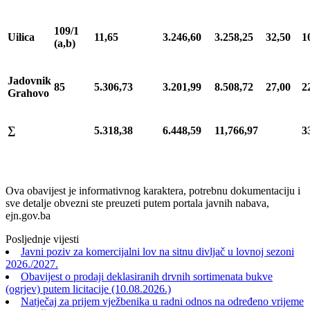
109/1
Uilica
11,65
3.246,60
3.258,25
32,50
1
(a,b)
Jadovnik
85
5.306,73
3.201,99
8.508,72
27,00
2
Grahovo
∑
5.318,38
6.448,59
11,766,97
3
Ova obavijest je informativnog karaktera, potrebnu dokumentaciju i
sve detalje obvezni ste preuzeti putem portala javnih nabava,
ejn.gov.ba
Posljednje vijesti
Javni poziv za komercijalni lov na sitnu divljač u lovnoj sezoni
2026./2027.
Obavijest o prodaji deklasiranih drvnih sortimenata bukve
(ogrjev) putem licitacije (10.08.2026.)
Natječaj za prijem vježbenika u radni odnos na određeno vrijeme