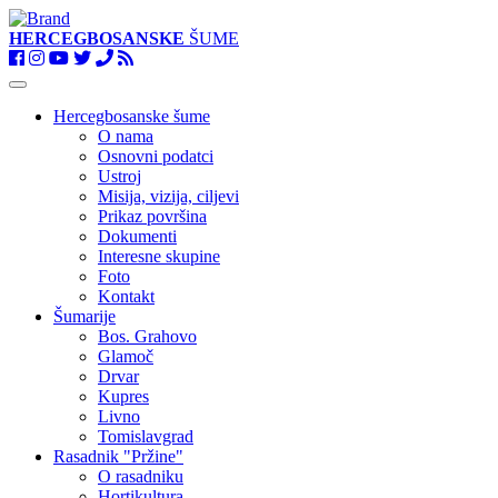
HERCEGBOSANSKE
ŠUME
Toggle
navigation
Hercegbosanske šume
O nama
Osnovni podatci
Ustroj
Misija, vizija, ciljevi
Prikaz površina
Dokumenti
Interesne skupine
Foto
Kontakt
Šumarije
Bos. Grahovo
Glamoč
Drvar
Kupres
Livno
Tomislavgrad
Rasadnik "Pržine"
O rasadniku
Hortikultura