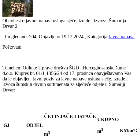
Obavijest o javnoj nabavi usluga sječe, izrade i izvoza, Šumarija
Drvar 2
Pregledano: 504, Objavljeno 19.12.2024., Kategorija
Javna nabava
Poštovani,
Temeljem Odluke Uprave društva ŠGD „Hercegbosanske šume“
d.o.o. Kupres br. 01/1-1356/24 od 17. prosinca obavještavamo Vas
da je objavljen javni poziv za javne nabave usluga sječe, izrade i
izvoza šumskih drvnih sortimenata za sljedeće odjele u Šumariji
Drvar:
ČETINJAČE
LISTAČE
UKUPNO
GJ
ODJEL
3
KM/mᶟ
m
3
m