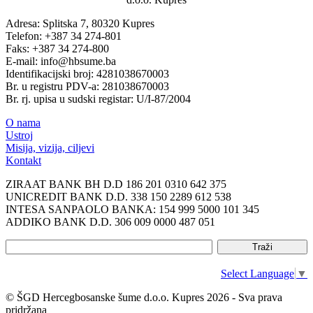
Adresa: Splitska 7, 80320 Kupres
Telefon: +387 34 274-801
Faks: +387 34 274-800
E-mail: info@hbsume.ba
Identifikacijski broj: 4281038670003
Br. u registru PDV-a: 281038670003
Br. rj. upisa u sudski registar: U/I-87/2004
O nama
Ustroj
Misija, vizija, ciljevi
Kontakt
ZIRAAT BANK BH D.D 186 201 0310 642 375
UNICREDIT BANK D.D. 338 150 2289 612 538
INTESA SANPAOLO BANKA: 154 999 5000 101 345
ADDIKO BANK D.D. 306 009 0000 487 051
Select Language
▼
© ŠGD Hercegbosanske šume d.o.o. Kupres 2026 - Sva prava
pridržana