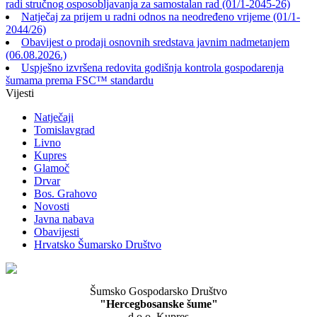
radi stručnog osposobljavanja za samostalan rad (01/1-2045-26)
Natječaj za prijem u radni odnos na neodređeno vrijeme (01/1-
2044/26)
Obavijest o prodaji osnovnih sredstava javnim nadmetanjem
(06.08.2026.)
Uspješno izvršena redovita godišnja kontrola gospodarenja
šumama prema FSC™ standardu
Vijesti
Natječaji
Tomislavgrad
Livno
Kupres
Glamoč
Drvar
Bos. Grahovo
Novosti
Javna nabava
Obavijesti
Hrvatsko Šumarsko Društvo
Šumsko Gospodarsko Društvo
"Hercegbosanske šume"
d.o.o. Kupres