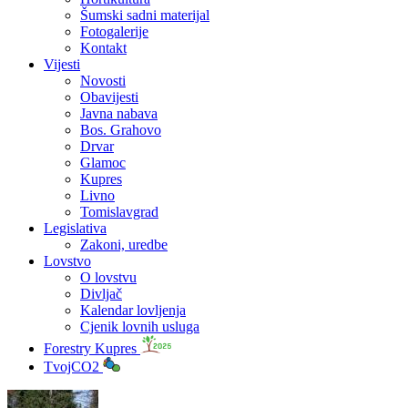
Šumski sadni materijal
Fotogalerije
Kontakt
Vijesti
Novosti
Obavijesti
Javna nabava
Bos. Grahovo
Drvar
Glamoc
Kupres
Livno
Tomislavgrad
Legislativa
Zakoni, uredbe
Lovstvo
O lovstvu
Divljač
Kalendar lovljenja
Cjenik lovnih usluga
Forestry Kupres
TvojCO2