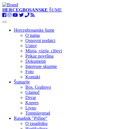
HERCEGBOSANSKE
ŠUME
Toggle
navigation
Hercegbosanske šume
O nama
Osnovni podatci
Ustroj
Misija, vizija, ciljevi
Prikaz površina
Dokumenti
Interesne skupine
Foto
Kontakt
Šumarije
Bos. Grahovo
Glamoč
Drvar
Kupres
Livno
Tomislavgrad
Rasadnik "Pržine"
O rasadniku
Hortikultura