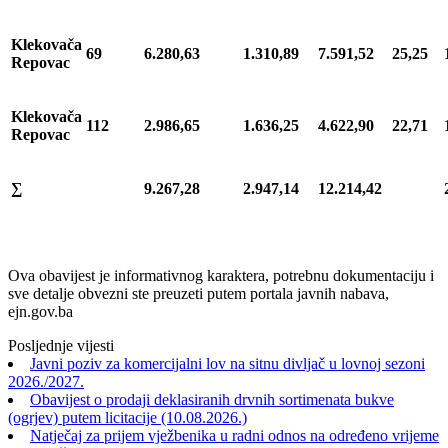
Klekovača
69
6.280,63
1.310,89
7.591,52
25,25
Repovac
Klekovača
112
2.986,65
1.636,25
4.622,90
22,71
Repovac
∑
9.267,28
2.947,14
12.214,42
Ova obavijest je informativnog karaktera, potrebnu dokumentaciju i
sve detalje obvezni ste preuzeti putem portala javnih nabava,
ejn.gov.ba
Posljednje vijesti
Javni poziv za komercijalni lov na sitnu divljač u lovnoj sezoni
2026./2027.
Obavijest o prodaji deklasiranih drvnih sortimenata bukve
(ogrjev) putem licitacije (10.08.2026.)
Natječaj za prijem vježbenika u radni odnos na određeno vrijeme