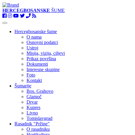
HERCEGBOSANSKE
ŠUME
Toggle
navigation
Hercegbosanske šume
O nama
Osnovni podatci
Ustroj
Misija, vizija, ciljevi
Prikaz površina
Dokumenti
Interesne skupine
Foto
Kontakt
Šumarije
Bos. Grahovo
Glamoč
Drvar
Kupres
Livno
Tomislavgrad
Rasadnik "Pržine"
O rasadniku
Hortikultura