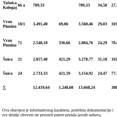
Tušnica
66 a
789,33
789,33
34,58
27.
Kologaj
Vran
18/1
3.491,40
69,06
3.560,46
29,03
103
Planina
Vran
71
2.548,10
336,66
2.884,76
24,29
70.
Planina
Šuica
21
2.857,48
421,29
3.278,77
31,18
102
Šuica
24
2.733,33
421,59
3.154,92
24,47
77.
∑
12.419,64
1.248,60
13.668,24
380
Ova obavijest je informativnog karaktera, potrebnu dokumentaciju i
sve detalje obvezni ste preuzeti putem portala javnih nabava,