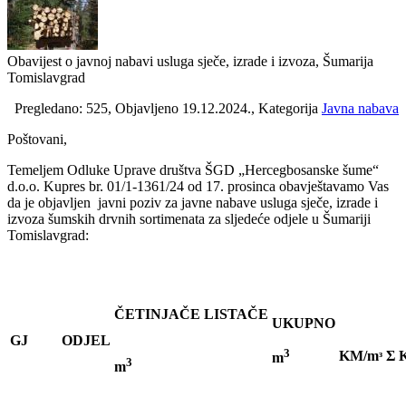
Obavijest o javnoj nabavi usluga sječe, izrade i izvoza, Šumarija
Tomislavgrad
Pregledano: 525, Objavljeno 19.12.2024., Kategorija
Javna nabava
Poštovani,
Temeljem Odluke Uprave društva ŠGD „Hercegbosanske šume“
d.o.o. Kupres br. 01/1-1361/24 od 17. prosinca obavještavamo Vas
da je objavljen javni poziv za javne nabave usluga sječe, izrade i
izvoza šumskih drvnih sortimenata za sljedeće odjele u Šumariji
Tomislavgrad:
ČETINJAČE
LISTAČE
UKUPNO
GJ
ODJEL
3
KM/mᶟ
Σ 
m
3
m