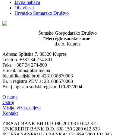
Javna nabava
Obavijesti
Hrvatsko Šumarsko Društvo
Šumsko Gospodarsko Društvo
"Hercegbosanske šume"
d.o.o. Kupres
Adresa: Splitska 7, 80320 Kupres
Telefon: +387 34 274-801
Faks: +387 34 274-800
E-mail: info@hbsume.ba
Identifikacijski broj: 4281038670003
Br. u registru PDV-a: 281038670003
Br. rj. upisa u sudski registar: U/I-87/2004
O nama
Ustroj
Misija, vizija, ciljevi
Kontakt
ZIRAAT BANK BH D.D 186 201 0310 642 375
UNICREDIT BANK D.D. 338 150 2289 612 538
INTESA SANPAOLO BANKA: 154 999 5000 101 345