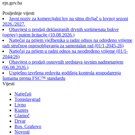
ejn.gov.ba
Posljednje vijesti
Javni poziv za komercijalni lov na sitnu divljač u lovnoj sezoni
2026./2027.
Obavijest o prodaji deklasiranih drvnih sortimenata bukve
(ogrjev) putem licitacije (10.08.2026.)
Natječaj za prijem vježbenika u radni odnos na određeno vrijeme
radi stručnog osposobljavanja za samostalan rad (01/1-2045-26)
Natječaj za prijem u radni odnos na neodređeno vrijeme (01/1-
2044/26)
Obavijest o prodaji osnovnih sredstava javnim nadmetanjem
(06.08.2026.)
Uspješno izvršena redovita godišnja kontrola gospodarenja
šumama prema FSC™ standardu
Vijesti
Natječaji
Tomislavgrad
Livno
Kupres
Glamoč
Drvar
Bos. Grahovo
Novosti