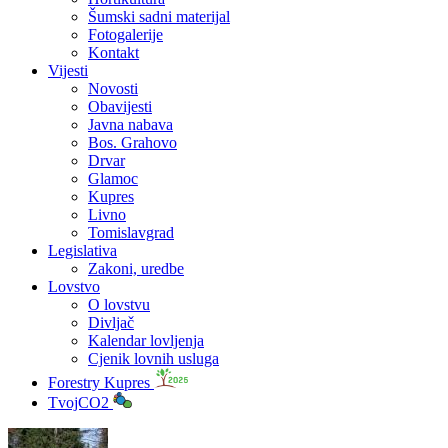
Šumski sadni materijal
Fotogalerije
Kontakt
Vijesti
Novosti
Obavijesti
Javna nabava
Bos. Grahovo
Drvar
Glamoc
Kupres
Livno
Tomislavgrad
Legislativa
Zakoni, uredbe
Lovstvo
O lovstvu
Divljač
Kalendar lovljenja
Cjenik lovnih usluga
Forestry Kupres
TvojCO2