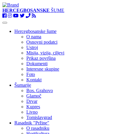
HERCEGBOSANSKE
ŠUME
Toggle
navigation
Hercegbosanske šume
O nama
Osnovni podatci
Ustroj
Misija, vizija, ciljevi
Prikaz površina
Dokumenti
Interesne skupine
Foto
Kontakt
Šumarije
Bos. Grahovo
Glamoč
Drvar
Kupres
Livno
Tomislavgrad
Rasadnik "Pržine"
O rasadniku
Hortikultura