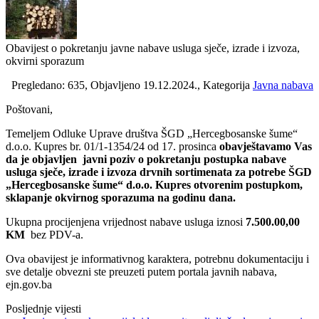
Obavijest o pokretanju javne nabave usluga sječe, izrade i izvoza,
okvirni sporazum
Pregledano: 635, Objavljeno 19.12.2024., Kategorija
Javna nabava
Poštovani,
Temeljem Odluke Uprave društva ŠGD „Hercegbosanske šume“
d.o.o. Kupres br. 01/1-1354/24 od 17. prosinca
obavještavamo Vas
da je objavljen javni poziv o pokretanju postupka nabave
usluga sječe, izrade i izvoza drvnih sortimenata za potrebe ŠGD
„Hercegbosanske šume“ d.o.o. Kupres otvorenim postupkom,
sklapanje okvirnog sporazuma na godinu dana.
Ukupna procijenjena vrijednost nabave usluga iznosi
7.500.00,00
KM
bez PDV-a.
Ova obavijest je informativnog karaktera, potrebnu dokumentaciju i
sve detalje obvezni ste preuzeti putem portala javnih nabava,
ejn.gov.ba
Posljednje vijesti