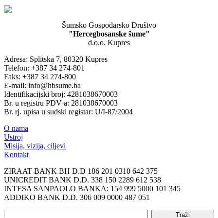
Šumsko Gospodarsko Društvo
"Hercegbosanske šume"
d.o.o. Kupres
Adresa: Splitska 7, 80320 Kupres
Telefon: +387 34 274-801
Faks: +387 34 274-800
E-mail: info@hbsume.ba
Identifikacijski broj: 4281038670003
Br. u registru PDV-a: 281038670003
Br. rj. upisa u sudski registar: U/I-87/2004
O nama
Ustroj
Misija, vizija, ciljevi
Kontakt
ZIRAAT BANK BH D.D 186 201 0310 642 375
UNICREDIT BANK D.D. 338 150 2289 612 538
INTESA SANPAOLO BANKA: 154 999 5000 101 345
ADDIKO BANK D.D. 306 009 0000 487 051