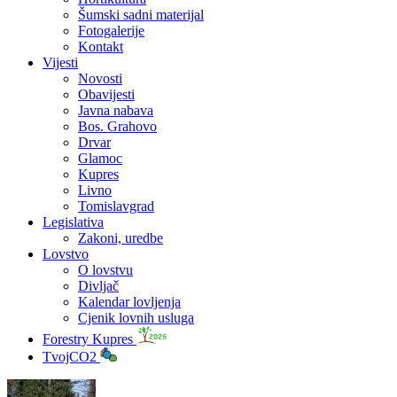
Šumski sadni materijal
Fotogalerije
Kontakt
Vijesti
Novosti
Obavijesti
Javna nabava
Bos. Grahovo
Drvar
Glamoc
Kupres
Livno
Tomislavgrad
Legislativa
Zakoni, uredbe
Lovstvo
O lovstvu
Divljač
Kalendar lovljenja
Cjenik lovnih usluga
Forestry Kupres
TvojCO2