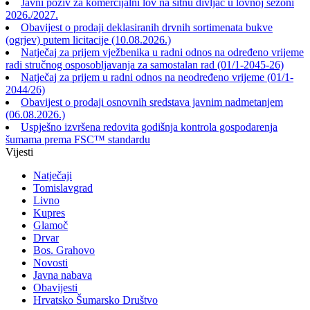
Javni poziv za komercijalni lov na sitnu divljač u lovnoj sezoni
2026./2027.
Obavijest o prodaji deklasiranih drvnih sortimenata bukve
(ogrjev) putem licitacije (10.08.2026.)
Natječaj za prijem vježbenika u radni odnos na određeno vrijeme
radi stručnog osposobljavanja za samostalan rad (01/1-2045-26)
Natječaj za prijem u radni odnos na neodređeno vrijeme (01/1-
2044/26)
Obavijest o prodaji osnovnih sredstava javnim nadmetanjem
(06.08.2026.)
Uspješno izvršena redovita godišnja kontrola gospodarenja
šumama prema FSC™ standardu
Vijesti
Natječaji
Tomislavgrad
Livno
Kupres
Glamoč
Drvar
Bos. Grahovo
Novosti
Javna nabava
Obavijesti
Hrvatsko Šumarsko Društvo