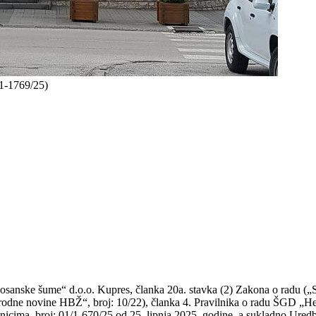
/1-1769/25)
sanske šume“ d.o.o. Kupres, članka 20a. stavka (2) Zakona o radu („
Narodne novine HBŽ“, broj: 10/22), članka 4. Pravilnika o radu ŠGD „H
nicima, broj: 01/1-670/25 od 25. lipnja 2025. godine, a sukladno Ured