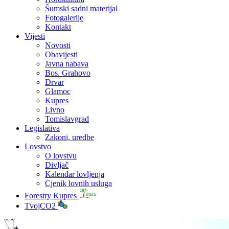
Šumski sadni materijal
Fotogalerije
Kontakt
Vijesti
Novosti
Obavijesti
Javna nabava
Bos. Grahovo
Drvar
Glamoc
Kupres
Livno
Tomislavgrad
Legislativa
Zakoni, uredbe
Lovstvo
O lovstvu
Divljač
Kalendar lovljenja
Cjenik lovnih usluga
Forestry Kupres
TvojCO2