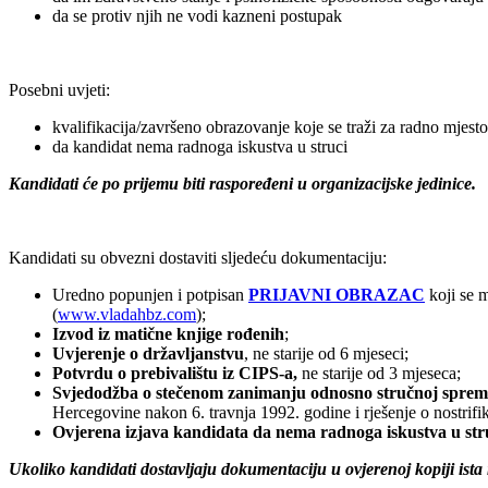
da se protiv njih ne vodi kazneni postupak
Posebni uvjeti:
kvalifikacija/završeno obrazovanje koje se traži za radno mjesto
da kandidat nema radnoga iskustva u struci
Kandidati će po prijemu biti raspoređeni u organizacijske jedinice.
Kandidati su obvezni dostaviti sljedeću dokumentaciju:
Uredno popunjen i potpisan
PRIJAVNI OBRAZAC
koji se m
(
www.vladahbz.com
);
Izvod iz matične knjige rođenih
;
Uvjerenje o državljanstvu
, ne starije od 6 mjeseci;
Potvrdu o prebivalištu iz CIPS-a,
ne starije od 3 mjeseca;
Svjedodžba o stečenom zanimanju odnosno stručnoj spremi, 
Hercegovine nakon 6. travnja 1992. godine i rješenje o nostrif
Ovjerena izjava kandidata da nema radnoga iskustva u str
Ukoliko kandidati dostavljaju dokumentaciju u ovjerenoj kopiji ista 