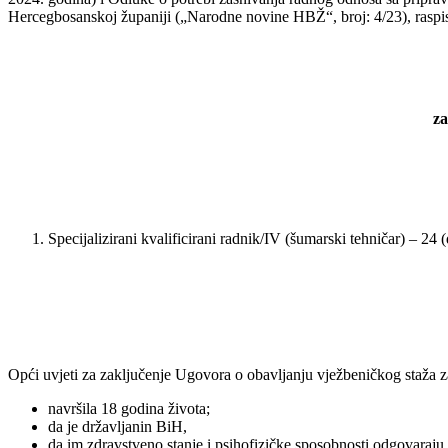
Hercegbosanskoj županiji („Narodne novine HBŽ“, broj: 4/23), raspi
za
Specijalizirani kvalificirani radnik/IV (šumarski tehničar) – 24 
Opći uvjeti za zaključenje Ugovora o obavljanju vježbeničkog staža za 
navršila 18 godina života;
da je državljanin BiH,
da im zdravstveno stanje i psihofizičke sposobnosti odgovaraju 