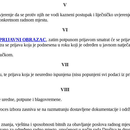
V
jerenje da se protiv njih ne vodi kazneni postupak i liječničko uvjeren
konkretnom radnom mjestu.
VI
PRIJAVNI OBRAZAC
, zatim potpunom prijavom smatrat će se prija
 se prijava koja je podnesena u roku koji je određen u javnom natječa
jučkom.
VII
cu, te prijava koja je neuredno ispunjena (nisu popunjeni svi podaci iz
VIII
ve uredne, potpune i blagovremene.
roces izbora zasniva se na razmatranju dostavljene dokumentacije i od
 znanja, vještina i sposobnosti bitnih za obavljanje poslova radnog mjes
zano za određeno radno mjesto, upućenost u način rada Društva te druge 