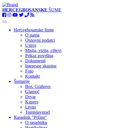
HERCEGBOSANSKE
ŠUME
Toggle
navigation
Hercegbosanske šume
O nama
Osnovni podatci
Ustroj
Misija, vizija, ciljevi
Prikaz površina
Dokumenti
Interesne skupine
Foto
Kontakt
Šumarije
Bos. Grahovo
Glamoč
Drvar
Kupres
Livno
Tomislavgrad
Rasadnik "Pržine"
O rasadniku
Hortikultura