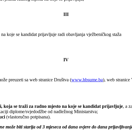
III
 na koje se kandidat prijavljuje radi obavljanja vježbeničkog staža
IV
ože preuzeti sa web stranice Društva (
www.hbsume.ba
), web stranice
koja se traži za radno mjesto na koje se kandidat prijavljuje
, a 
ikaciji diplome/svjedodžbe od nadležnog Ministarstva;
uci
(vlastoručno potpisana).
ne može biti starija od 3 mjeseca od dana ovjere do dana prijavljivanj