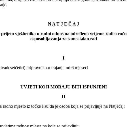
suje
N A T J E Č A J
 prijem vježbenika u radni odnos na određeno vrijeme radi struč
osposobljavanja za samostalan rad
I
(dvadesetčetiri) pripravnika u trajanju od 6 mjeseci
UVJETI KOJI MORAJU BITI ISPUNJENI
II
radno mjesto iz točke I su da je osoba koja se prijavljuje na Natječaj:
uvjetima radnog mjesta na koje se prijavljuju,