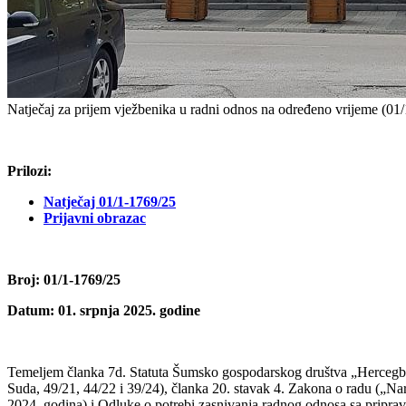
Natječaj za prijem vježbenika u radni odnos na određeno vrijeme (01
Prilozi:
Natječaj 01/1-1769/25
Prijavni obrazac
Broj: 01/1-1769/25
Datum: 01. srpnja 2025. godine
Temeljem članka 7d. Statuta Šumsko gospodarskog društva „Hercegbo
Suda, 49/21, 44/22 i 39/24), članka 20. stavak 4. Zakona o radu („
2024. godina) i Odluke o potrebi zasnivanja radnog odnosa sa priprav