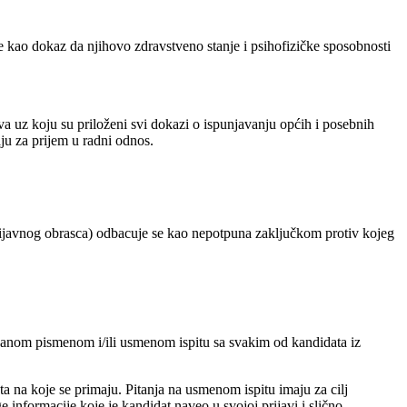
je kao dokaz da njihovo zdravstveno stanje i psihofizičke sposobnosti
va uz koju su priloženi svi dokazi o ispunjavanju općih i posebnih
ju za prijem u radni odnos.
 prijavnog obrasca) odbacuje se kao nepotpuna zaključkom protiv kojeg
ržanom pismenom i/ili usmenom ispitu sa svakim od kandidata iz
ta na koje se primaju. Pitanja na usmenom ispitu imaju za cilj
informacije koje je kandidat naveo u svojoj prijavi i slično.