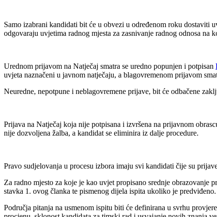
Samo izabrani kandidati bit će u obvezi u određenom roku dostaviti uv
odgovaraju uvjetima radnog mjesta za zasnivanje radnog odnosa na 
Urednom prijavom na Natječaj smatra se uredno popunjen i potpisan
uvjeta naznačeni u javnom natječaju, a blagovremenom prijavom smatra
Neuredne, nepotpune i neblagovremene prijave, bit će odbačene zakl
Prijava na Natječaj koja nije potpisana i izvršena na prijavnom obras
nije dozvoljena žalba, a kandidat se eliminira iz dalje procedure.
Pravo sudjelovanja u procesu izbora imaju svi kandidati čije su prija
Za radno mjesto za koje je kao uvjet propisano srednje obrazovanje p
stavka 1. ovog članka te pismenog dijela ispita ukoliko je predviđeno.
Područja pitanja na usmenom ispitu biti će definirana u svrhu provjere
procjenu, sklonost kandidata za timski rad i usvajanje novih znanja ve