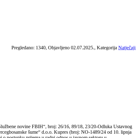
Pregledano: 1340, Objavljeno 02.07.2025., Kategorija
Natječaji
Službene novine FBIH“, broj: 26/16, 89/18, 23/20-Odluka Ustavnog
ercegbosanske šume“ d.o.o. Kupres (broj: NO-1489/24 od 10. lipnja
bi o postupku prijema u radni odnos u javnom sektoru u