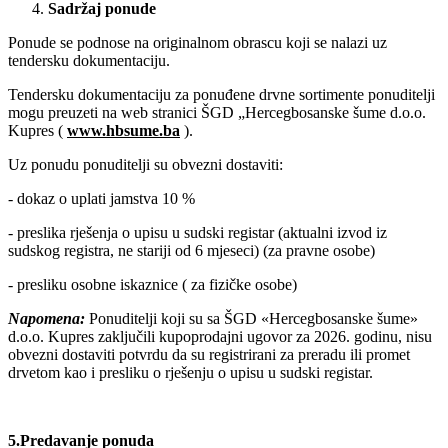
Sadržaj ponude
Ponude se podnose na originalnom obrascu koji se nalazi uz
tendersku dokumentaciju.
Tendersku dokumentaciju za ponuđene drvne sortimente ponuditelji
mogu preuzeti na web stranici ŠGD „Hercegbosanske šume d.o.o.
Kupres (
www.hbsume.ba
).
Uz ponudu ponuditelji su obvezni dostaviti:
- dokaz o uplati jamstva 10 %
- preslika rješenja o upisu u sudski registar (aktualni izvod iz
sudskog registra, ne stariji od 6 mjeseci) (za pravne osobe)
- presliku osobne iskaznice ( za fizičke osobe)
Napomena:
Ponuditelji koji su sa ŠGD «Hercegbosanske šume»
d.o.o. Kupres zaključili kupoprodajni ugovor za 2026. godinu, nisu
obvezni dostaviti potvrdu da su registrirani za preradu ili promet
drvetom kao i presliku o rješenju o upisu u sudski registar.
5.Predavanje ponuda