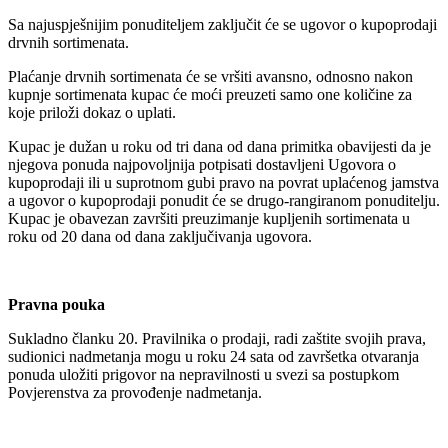
Sa najuspješnijim ponuditeljem zaključit će se ugovor o kupoprodaji
drvnih sortimenata.
Plaćanje drvnih sortimenata će se vršiti avansno, odnosno nakon
kupnje sortimenata kupac će moći preuzeti samo one količine za
koje priloži dokaz o uplati.
Kupac je dužan u roku od tri dana od dana primitka obavijesti da je
njegova ponuda najpovoljnija potpisati dostavljeni Ugovora o
kupoprodaji ili u suprotnom gubi pravo na povrat uplaćenog jamstva
a ugovor o kupoprodaji ponudit će se drugo-rangiranom ponuditelju.
Kupac je obavezan završiti preuzimanje kupljenih sortimenata u
roku od 20 dana od dana zaključivanja ugovora.
Pravna pouka
Sukladno članku 20. Pravilnika o prodaji, radi zaštite svojih prava,
sudionici nadmetanja mogu u roku 24 sata od završetka otvaranja
ponuda uložiti prigovor na nepravilnosti u svezi sa postupkom
Povjerenstva za provođenje nadmetanja.