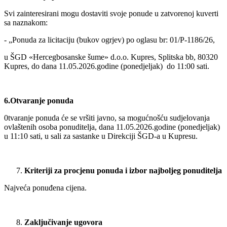
Svi zainteresirani mogu dostaviti svoje ponude u zatvorenoj kuverti
sa naznakom:
- „Ponuda za licitaciju (bukov ogrjev) po oglasu br: 01/P-1186/26,
u ŠGD «Hercegbosanske šume» d.o.o. Kupres, Splitska bb, 80320
Kupres, do dana 11.05.2026.godine (ponedjeljak) do 11:00 sati.
6.Otvaranje ponuda
0tvaranje ponuda će se vršiti javno, sa mogućnošću sudjelovanja
ovlaštenih osoba ponuditelja, dana 11.05.2026.godine (ponedjeljak)
u 11:10 sati, u sali za sastanke u Direkciji ŠGD-a u Kupresu.
Kriteriji za procjenu ponuda i izbor najboljeg ponuditelja
Najveća ponuđena cijena.
Zaključivanje ugovora