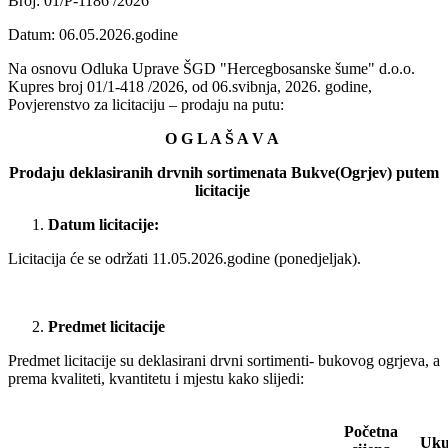
Broj: 01/P-1186 /2026
Datum: 06.05.2026.godine
Na osnovu Odluka Uprave ŠGD "Hercegbosanske šume" d.o.o.
Kupres broj 01/1-418 /2026, od 06.svibnja, 2026. godine,
Povjerenstvo za licitaciju – prodaju na putu:
O G L A Š A V A
Prodaju deklasiranih drvnih sortimenata Bukve(Ogrjev) putem
licitacije
Datum licitacije:
Licitacija će se održati 11.05.2026.godine (ponedjeljak).
Predmet licitacije
Predmet licitacije su deklasirani drvni sortimenti- bukovog ogrjeva, a
prema kvaliteti, kvantitetu i mjestu kako slijedi:
Početna
Uku