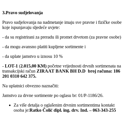
3.Pravo sudjelovanja
Pravo sudjelovanja na nadmetanje imaju sve pravne i fizičke osobe
koje ispunjavaju sljedeće uvjete:
- da su registrirani za preradu ili promet drvetom (za pravne osobe)
- da mogu avansno platiti kupljene sortimente i
- da uplate jamstvo u iznosu 10 %
-
LOT-1
(
2.015,00
KM)
početne vrijednosti drvnih sortimenata na
transakcijski račun
ZIRAAT BANK BH D.D
broj računa:
186
201 0310 642 375.
Na uplatnici obvezno naznačiti:
Jamstvo za drvne sortimente po oglasu br: 01/P-1186/26.
Za više detalja o oglašenim drvnim sortimentima kontakt
osoba je:
Ratko Čolić
dipl. ing. drv. Ind. – 063-343-255