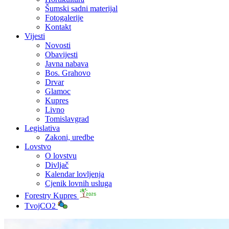
Šumski sadni materijal
Fotogalerije
Kontakt
Vijesti
Novosti
Obavijesti
Javna nabava
Bos. Grahovo
Drvar
Glamoc
Kupres
Livno
Tomislavgrad
Legislativa
Zakoni, uredbe
Lovstvo
O lovstvu
Divljač
Kalendar lovljenja
Cjenik lovnih usluga
Forestry Kupres
TvojCO2