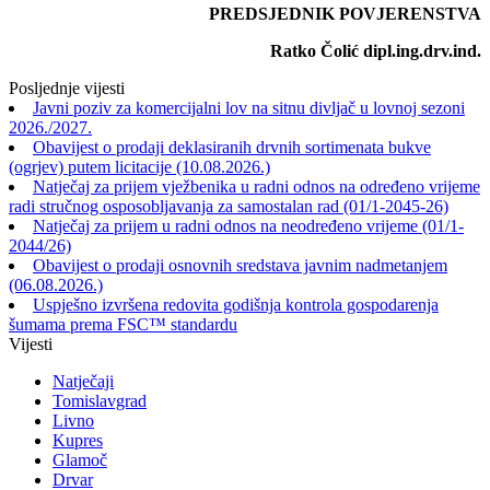
PREDSJEDNIK POVJERENSTVA
Ratko Čolić dipl.ing.drv.ind.
Posljednje vijesti
Javni poziv za komercijalni lov na sitnu divljač u lovnoj sezoni
2026./2027.
Obavijest o prodaji deklasiranih drvnih sortimenata bukve
(ogrjev) putem licitacije (10.08.2026.)
Natječaj za prijem vježbenika u radni odnos na određeno vrijeme
radi stručnog osposobljavanja za samostalan rad (01/1-2045-26)
Natječaj za prijem u radni odnos na neodređeno vrijeme (01/1-
2044/26)
Obavijest o prodaji osnovnih sredstava javnim nadmetanjem
(06.08.2026.)
Uspješno izvršena redovita godišnja kontrola gospodarenja
šumama prema FSC™ standardu
Vijesti
Natječaji
Tomislavgrad
Livno
Kupres
Glamoč
Drvar