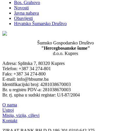
Bos. Grahovo
Novosti
Javna nabava
Obavijesti
Hrvatsko Šumarsko Društvo
Šumsko Gospodarsko Društvo
"Hercegbosanske šume"
d.o.o. Kupres
Adresa: Splitska 7, 80320 Kupres
Telefon: +387 34 274-801
Faks: +387 34 274-800
E-mail: info@hbsume.ba
Identifikacijski broj: 4281038670003
Br. u registru PDV-a: 281038670003
Br. rj. upisa u sudski registar: U/I-87/2004
O nama
Ustroj
Misija, vizija, ciljevi
Kontakt
ZIRAAT BANK BH D.D 186 201 0310 642 375