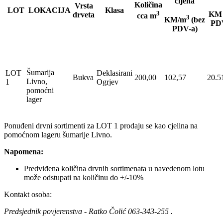
cijena
Količina
Vrsta
LOT
LOKACIJA
Klasa
3
KM 
drveta
cca m
3
KM/m
(bez
PDV
PDV-a)
Šumarija
LOT
Deklasirani
Bukva
200,00
102,57
20.5
Livno,
1
Ogrjev
pomoćni
lager
Ponuđeni drvni sortimenti za LOT 1 prodaju se kao cjelina na
pomoćnom lageru šumarije Livno.
Napomena:
Predviđena količina drvnih sortimenata u navedenom lotu
može odstupati na količinu do +/-10%
Kontakt osoba:
Predsjednik povjerenstva - Ratko Čolić 063-343-255 .