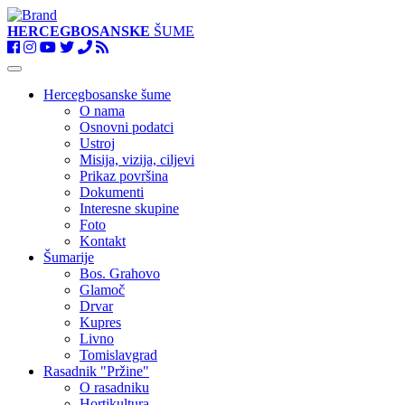
HERCEGBOSANSKE
ŠUME
Toggle
navigation
Hercegbosanske šume
O nama
Osnovni podatci
Ustroj
Misija, vizija, ciljevi
Prikaz površina
Dokumenti
Interesne skupine
Foto
Kontakt
Šumarije
Bos. Grahovo
Glamoč
Drvar
Kupres
Livno
Tomislavgrad
Rasadnik "Pržine"
O rasadniku
Hortikultura