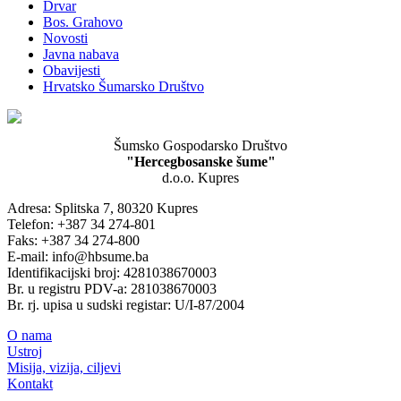
Drvar
Bos. Grahovo
Novosti
Javna nabava
Obavijesti
Hrvatsko Šumarsko Društvo
Šumsko Gospodarsko Društvo
"Hercegbosanske šume"
d.o.o. Kupres
Adresa: Splitska 7, 80320 Kupres
Telefon: +387 34 274-801
Faks: +387 34 274-800
E-mail: info@hbsume.ba
Identifikacijski broj: 4281038670003
Br. u registru PDV-a: 281038670003
Br. rj. upisa u sudski registar: U/I-87/2004
O nama
Ustroj
Misija, vizija, ciljevi
Kontakt