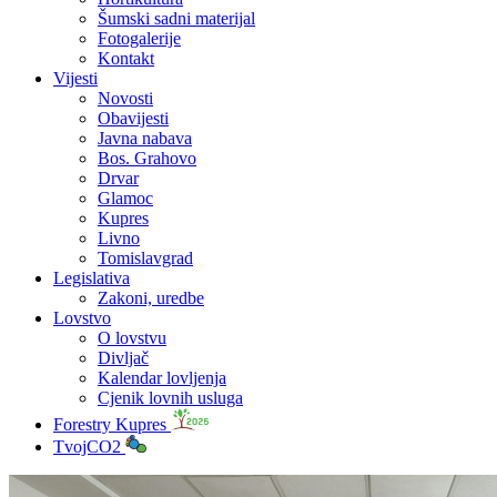
Šumski sadni materijal
Fotogalerije
Kontakt
Vijesti
Novosti
Obavijesti
Javna nabava
Bos. Grahovo
Drvar
Glamoc
Kupres
Livno
Tomislavgrad
Legislativa
Zakoni, uredbe
Lovstvo
O lovstvu
Divljač
Kalendar lovljenja
Cjenik lovnih usluga
Forestry Kupres
TvojCO2