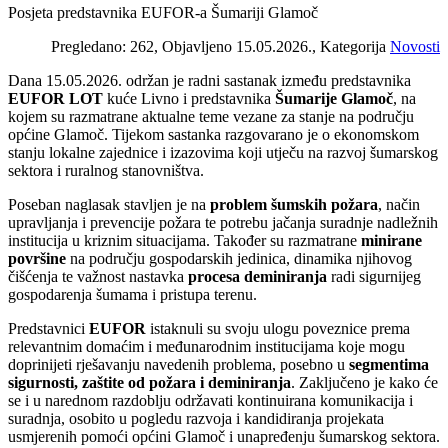
Posjeta predstavnika EUFOR-a Šumariji Glamoč
Pregledano: 262, Objavljeno 15.05.2026., Kategorija
Novosti
Dana 15.05.2026. održan je radni sastanak između predstavnika
EUFOR LOT
kuće Livno i predstavnika
Šumarije Glamoč
, na
kojem su razmatrane aktualne teme vezane za stanje na području
općine Glamoč. Tijekom sastanka razgovarano je o ekonomskom
stanju lokalne zajednice i izazovima koji utječu na razvoj šumarskog
sektora i ruralnog stanovništva.
Poseban naglasak stavljen je na
problem šumskih požara
, način
upravljanja i prevencije požara te potrebu jačanja suradnje nadležnih
institucija u kriznim situacijama. Također su razmatrane
minirane
površine
na području gospodarskih jedinica, dinamika njihovog
čišćenja te važnost nastavka
procesa deminiranja
radi sigurnijeg
gospodarenja šumama i pristupa terenu.
Predstavnici
EUFOR
istaknuli su svoju ulogu poveznice prema
relevantnim domaćim i međunarodnim institucijama koje mogu
doprinijeti rješavanju navedenih problema, posebno u
segmentima
sigurnosti, zaštite od požara i deminiranja
. Zaključeno je kako će
se i u narednom razdoblju održavati kontinuirana komunikacija i
suradnja, osobito u pogledu razvoja i kandidiranja projekata
usmjerenih pomoći općini Glamoč i unapređenju šumarskog sektora.