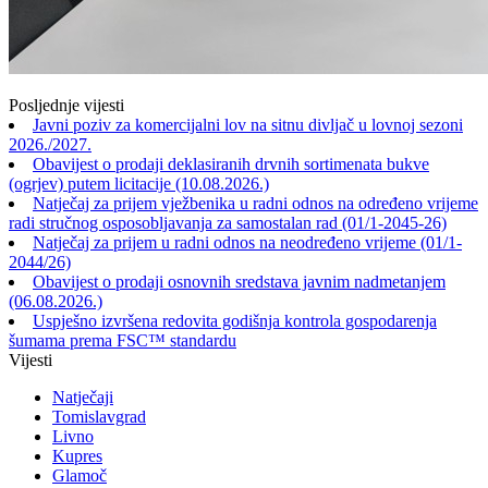
Posljednje vijesti
Javni poziv za komercijalni lov na sitnu divljač u lovnoj sezoni
2026./2027.
Obavijest o prodaji deklasiranih drvnih sortimenata bukve
(ogrjev) putem licitacije (10.08.2026.)
Natječaj za prijem vježbenika u radni odnos na određeno vrijeme
radi stručnog osposobljavanja za samostalan rad (01/1-2045-26)
Natječaj za prijem u radni odnos na neodređeno vrijeme (01/1-
2044/26)
Obavijest o prodaji osnovnih sredstava javnim nadmetanjem
(06.08.2026.)
Uspješno izvršena redovita godišnja kontrola gospodarenja
šumama prema FSC™ standardu
Vijesti
Natječaji
Tomislavgrad
Livno
Kupres
Glamoč