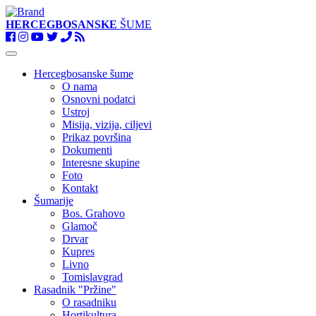
HERCEGBOSANSKE
ŠUME
Toggle
navigation
Hercegbosanske šume
O nama
Osnovni podatci
Ustroj
Misija, vizija, ciljevi
Prikaz površina
Dokumenti
Interesne skupine
Foto
Kontakt
Šumarije
Bos. Grahovo
Glamoč
Drvar
Kupres
Livno
Tomislavgrad
Rasadnik "Pržine"
O rasadniku
Hortikultura