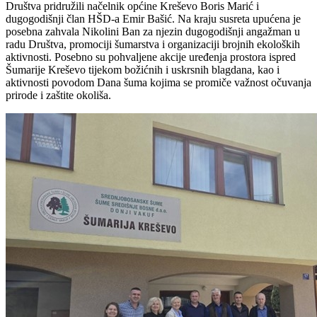
Društva pridružili načelnik općine Kreševo Boris Marić i
dugogodišnji član HŠD-a Emir Bašić. Na kraju susreta upućena je
posebna zahvala Nikolini Ban za njezin dugogodišnji angažman u
radu Društva, promociji šumarstva i organizaciji brojnih ekoloških
aktivnosti. Posebno su pohvaljene akcije uređenja prostora ispred
Šumarije Kreševo tijekom božićnih i uskrsnih blagdana, kao i
aktivnosti povodom Dana šuma kojima se promiče važnost očuvanja
prirode i zaštite okoliša.