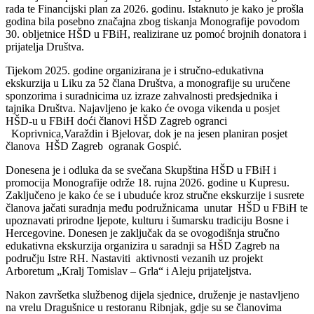
rada te Financijski plan za 2026. godinu. Istaknuto je kako je prošla
godina bila posebno značajna zbog tiskanja Monografije povodom
30. obljetnice HŠD u FBiH, realizirane uz pomoć brojnih donatora i
prijatelja Društva.
Tijekom 2025. godine organizirana je i stručno-edukativna
ekskurzija u Liku za 52 člana Društva, a monografije su uručene
sponzorima i suradnicima uz izraze zahvalnosti predsjednika i
tajnika Društva. Najavljeno je kako će ovoga vikenda u posjet
HŠD-u u FBiH doći članovi HŠD Zagreb ogranci
Koprivnica,Varaždin i Bjelovar, dok je na jesen planiran posjet
članova HŠD Zagreb ogranak Gospić.
Donesena je i odluka da se svečana Skupština HŠD u FBiH i
promocija Monografije održe 18. rujna 2026. godine u Kupresu.
Zaključeno je kako će se i ubuduće kroz stručne ekskurzije i susrete
članova jačati suradnja među podružnicama unutar HŠD u FBiH te
upoznavati prirodne ljepote, kulturu i šumarsku tradiciju Bosne i
Hercegovine. Donesen je zaključak da se ovogodišnja stručno
edukativna ekskurzija organizira u saradnji sa HŠD Zagreb na
području Istre RH. Nastaviti aktivnosti vezanih uz projekt
Arboretum „Kralj Tomislav – Grla“ i Aleju prijateljstva.
Nakon završetka službenog dijela sjednice, druženje je nastavljeno
na vrelu Dragušnice u restoranu Ribnjak, gdje su se članovima