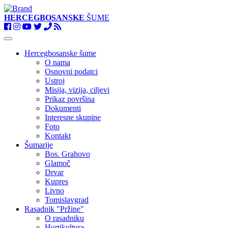
HERCEGBOSANSKE
ŠUME
Toggle
navigation
Hercegbosanske šume
O nama
Osnovni podatci
Ustroj
Misija, vizija, ciljevi
Prikaz površina
Dokumenti
Interesne skupine
Foto
Kontakt
Šumarije
Bos. Grahovo
Glamoč
Drvar
Kupres
Livno
Tomislavgrad
Rasadnik "Pržine"
O rasadniku
Hortikultura