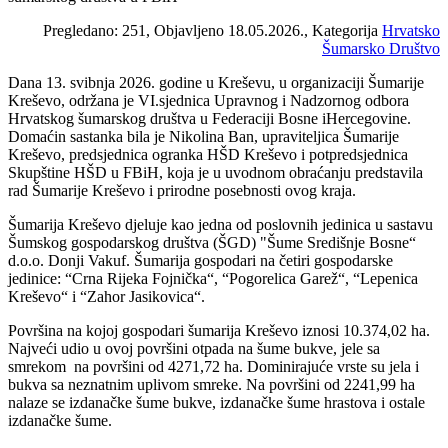
Pregledano: 251, Objavljeno 18.05.2026., Kategorija
Hrvatsko
Šumarsko Društvo
Dana 13. svibnja 2026. godine u Kreševu, u organizaciji Šumarije
Kreševo, održana je VI.sjednica Upravnog i Nadzornog odbora
Hrvatskog šumarskog društva u Federaciji Bosne iHercegovine.
Domaćin sastanka bila je Nikolina Ban, upraviteljica Šumarije
Kreševo, predsjednica ogranka HŠD Kreševo i potpredsjednica
Skupštine HŠD u FBiH, koja je u uvodnom obraćanju predstavila
rad Šumarije Kreševo i prirodne posebnosti ovog kraja.
Šumarija Kreševo djeluje kao jedna od poslovnih jedinica u sastavu
Šumskog gospodarskog društva (ŠGD) "Šume Središnje Bosne“
d.o.o. Donji Vakuf. Šumarija gospodari na četiri gospodarske
jedinice: “Crna Rijeka Fojnička“, “Pogorelica Garež“, “Lepenica
Kreševo“ i “Zahor Jasikovica“.
Površina na kojoj gospodari šumarija Kreševo iznosi 10.374,02 ha.
Najveći udio u ovoj površini otpada na šume bukve, jele sa
smrekom na površini od 4271,72 ha. Dominirajuće vrste su jela i
bukva sa neznatnim uplivom smreke. Na površini od 2241,99 ha
nalaze se izdanačke šume bukve, izdanačke šume hrastova i ostale
izdanačke šume.