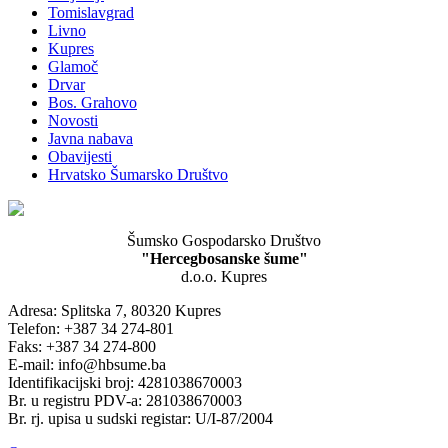
Tomislavgrad
Livno
Kupres
Glamoč
Drvar
Bos. Grahovo
Novosti
Javna nabava
Obavijesti
Hrvatsko Šumarsko Društvo
Šumsko Gospodarsko Društvo
"Hercegbosanske šume"
d.o.o. Kupres
Adresa: Splitska 7, 80320 Kupres
Telefon: +387 34 274-801
Faks: +387 34 274-800
E-mail: info@hbsume.ba
Identifikacijski broj: 4281038670003
Br. u registru PDV-a: 281038670003
Br. rj. upisa u sudski registar: U/I-87/2004