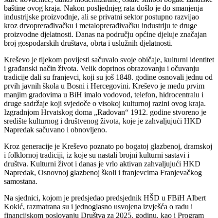
baštine ovog kraja. Nakon posljednjeg rata došlo je do smanjenja
industrijske proizvodnje, ali se privatni sektor postupno razvijao
kroz drvoprerađivačku i metaloprerađivačku industriju te druge
proizvodne djelatnosti. Danas na području općine djeluje značajan
broj gospodarskih društava, obrta i uslužnih djelatnosti.
Kreševo je tijekom povijesti sačuvalo svoje običaje, kulturni identitet
i građanski način života. Velik doprinos obrazovanju i očuvanju
tradicije dali su franjevci, koji su još 1848. godine osnovali jednu od
prvih javnih škola u Bosni i Hercegovini. Kreševo je među prvim
manjim gradovima u BiH imalo vodovod, telefon, hidrocentralu i
druge sadržaje koji svjedoče o visokoj kulturnoj razini ovog kraja.
Izgradnjom Hrvatskog doma „Radovan“ 1912. godine stvoreno je
središte kulturnog i društvenog života, koje je zahvaljujući HKD
Napredak sačuvano i obnovljeno.
Kroz generacije je Kreševo poznato po bogatoj glazbenoj, dramskoj
i folklornoj tradiciji, iz koje su nastali brojni kulturni sastavi i
društva. Kulturni život i danas je vrlo aktivan zahvaljujući HKD
Napredak, Osnovnoj glazbenoj školi i franjevcima Franjevačkog
samostana.
Na sjednici, kojom je predsjedao predsjednik HŠD u FBiH Albert
Kokić, razmatrana su i jednoglasno usvojena izvješća o radu i
financijskom poslovanju Društva za 2025. godinu, kao i Program