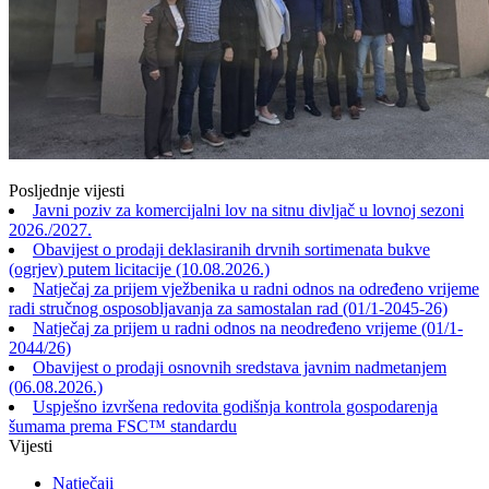
Posljednje vijesti
Javni poziv za komercijalni lov na sitnu divljač u lovnoj sezoni
2026./2027.
Obavijest o prodaji deklasiranih drvnih sortimenata bukve
(ogrjev) putem licitacije (10.08.2026.)
Natječaj za prijem vježbenika u radni odnos na određeno vrijeme
radi stručnog osposobljavanja za samostalan rad (01/1-2045-26)
Natječaj za prijem u radni odnos na neodređeno vrijeme (01/1-
2044/26)
Obavijest o prodaji osnovnih sredstava javnim nadmetanjem
(06.08.2026.)
Uspješno izvršena redovita godišnja kontrola gospodarenja
šumama prema FSC™ standardu
Vijesti
Natječaji