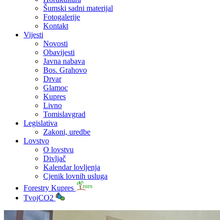
Šumski sadni materijal
Fotogalerije
Kontakt
Vijesti
Novosti
Obavijesti
Javna nabava
Bos. Grahovo
Drvar
Glamoc
Kupres
Livno
Tomislavgrad
Legislativa
Zakoni, uredbe
Lovstvo
O lovstvu
Divljač
Kalendar lovljenja
Cjenik lovnih usluga
Forestry Kupres
TvojCO2