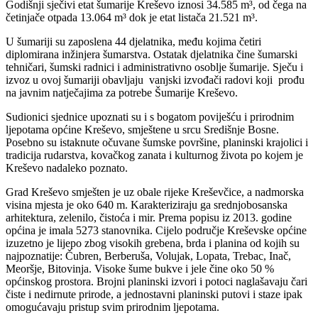
Godišnji sječivi etat šumarije Kreševo iznosi 34.585 m³, od čega na
četinjače otpada 13.064 m³ dok je etat listača 21.521 m³.
U šumariji su zaposlena 44 djelatnika, među kojima četiri
diplomirana inžinjera šumarstva. Ostatak djelatnika čine šumarski
tehničari, šumski radnici i administrativno osoblje šumarije. Sječu i
izvoz u ovoj šumariji obavljaju vanjski izvođači radovi koji prođu
na javnim natječajima za potrebe Šumarije Kreševo.
Sudionici sjednice upoznati su i s bogatom poviješću i prirodnim
ljepotama općine Kreševo, smještene u srcu Središnje Bosne.
Posebno su istaknute očuvane šumske površine, planinski krajolici i
tradicija rudarstva, kovačkog zanata i kulturnog života po kojem je
Kreševo nadaleko poznato.
Grad Kreševo smješten je uz obale rijeke Kreševčice, a nadmorska
visina mjesta je oko 640 m. Karakteriziraju ga srednjobosanska
arhitektura, zelenilo, čistoća i mir. Prema popisu iz 2013. godine
općina je imala 5273 stanovnika. Cijelo područje Kreševske općine
izuzetno je lijepo zbog visokih grebena, brda i planina od kojih su
najpoznatije: Čubren, Berberuša, Volujak, Lopata, Trebac, Inač,
Meoršje, Bitovinja. Visoke šume bukve i jele čine oko 50 %
općinskog prostora. Brojni planinski izvori i potoci naglašavaju čari
čiste i nedirnute prirode, a jednostavni planinski putovi i staze ipak
omogućavaju pristup svim prirodnim ljepotama.