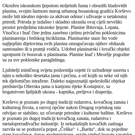
Okružen iskonskom ljepotom stoljetnih šuma i obraslih hladovitih
planina, svojim šarmom starog urbanog bosanskog gradića Kreševo
može biti idealno mjesto za aktivan odmor i uživanje u netaknutoj
prirodi. Priroda je izdašno i skladno ukrasila ovaj cijeli neveliki
prostor predjelima iskonske ljepote. Planine Bitovnja, Lopata,
Visočica i Inač čine jednu zasebnu cjelinu privlačnu poklonicima
planinarenja i brdskog biciklizma. Planinarske staze što vode
najljepšim dijelovima ovih planina omogućavaju njihov obilazak
samostalno ili u pratnji vodiča. Udobni planinarski i lovački objekti
upotpunit će boravak u planinama. Planine Inač i Meoršje pogodne
su za sve poklonike paraglidinga.
Ljubitelji mističnog svijeta podzemlja osjetit će uzbuđenje susreta s
njim u nekoliko desetaka jama i pećina, a od kojih su neke od njih
tek djelomično istražene. Daleko najpoznatiji speleološki objekat
predstavlja Oberska jama u kanjonu rijeke Kostajnice, sa
bogatstvom špiljskih ukrasa - kapnika, preljeva i draperija.
Kreševo je poznato po dugoj tradiciji rudarstva, kovačkog zanata i
kulturnog života, a razvoj općine nakon Drugog svjetskog rata
odvijao se stabilno, uz očuvanje prirodne i kulturne baštine. Kreševo
je poznato po dugoj tradiciji kovačkog zanata, rudarstva i
metaloprerađivačke industrije. Iz nekadašnjih kovačkih zadruga
razvila su se poduzeća poput „Čelika“ i „Barita“, dok su pojedine
stare kovačnice, danas modernizirane, ostale simbol bogate zanatske