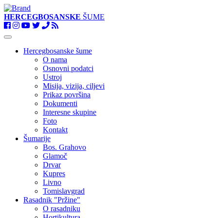
HERCEGBOSANSKE
ŠUME
Toggle
navigation
Hercegbosanske šume
O nama
Osnovni podatci
Ustroj
Misija, vizija, ciljevi
Prikaz površina
Dokumenti
Interesne skupine
Foto
Kontakt
Šumarije
Bos. Grahovo
Glamoč
Drvar
Kupres
Livno
Tomislavgrad
Rasadnik "Pržine"
O rasadniku
Hortikultura