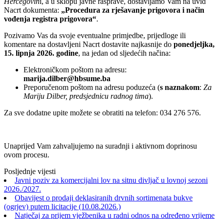
Hercegovin
i, a u sklopu javne rasprave, dostavljamo Vam na uvid
Nacrt dokumenta:
„Procedura za rješavanje prigovora i način
vođenja registra prigovora“
.
Pozivamo Vas da svoje eventualne primjedbe, prijedloge ili
komentare na dostavljeni Nacrt dostavite najkasnije do
ponedjeljka,
15. lipnja 2026. godine
, na jedan od sljedećih načina:
Elektroničkom poštom na adresu:
marija.dilber@hbsume.ba
Preporučenom poštom na adresu poduzeća (
s naznakom
:
Za
Mariju Dilber, predsjednicu radnog tima
).
Za sve dodatne upite možete se obratiti na telefon: 034 276 576.
Unaprijed Vam zahvaljujemo na suradnji i aktivnom doprinosu
ovom procesu.
Posljednje vijesti
Javni poziv za komercijalni lov na sitnu divljač u lovnoj sezoni
2026./2027.
Obavijest o prodaji deklasiranih drvnih sortimenata bukve
(ogrjev) putem licitacije (10.08.2026.)
Natječaj za prijem vježbenika u radni odnos na određeno vrijeme