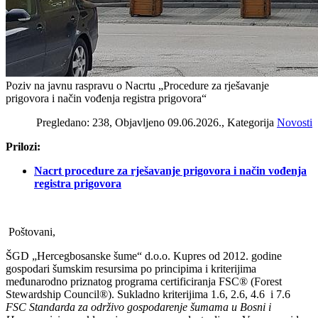
Poziv na javnu raspravu o Nacrtu „Procedure za rješavanje
prigovora i način vođenja registra prigovora“
Pregledano: 238, Objavljeno 09.06.2026., Kategorija
Novosti
Prilozi:
Nacrt procedure za rješavanje prigovora i način vođenja
registra prigovora
Poštovani,
ŠGD „Hercegbosanske šume“ d.o.o. Kupres od 2012. godine
gospodari šumskim resursima po principima i kriterijima
međunarodno priznatog programa certificiranja FSC® (Forest
Stewardship Council®). Sukladno kriterijima 1.6, 2.6, 4.6 i 7.6
FSC Standarda za održivo gospodarenje šumama u Bosni i