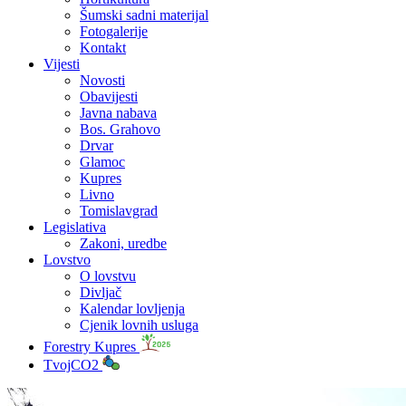
Šumski sadni materijal
Fotogalerije
Kontakt
Vijesti
Novosti
Obavijesti
Javna nabava
Bos. Grahovo
Drvar
Glamoc
Kupres
Livno
Tomislavgrad
Legislativa
Zakoni, uredbe
Lovstvo
O lovstvu
Divljač
Kalendar lovljenja
Cjenik lovnih usluga
Forestry Kupres
TvojCO2