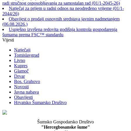
radi stručnog osposobljavanja za samostalan rad (01/1-2045-26)
Natječaj za prijem u radni odnos na neodređeno vrijeme (01/1-
2044/26)
Obavijest o prodaji osnovnih sredstava javnim nadmetanjem
(06.08.2026.)
Uspješno izvršena redovita godišnja kontrola gospodarenja
šumama prema FSC™ standardu
Vijesti
Natječaji
Tomislavgrad
Livno
Kupres
Glamoč
Drvar
Bos. Grahovo
Novosti
Javna nabava
Obavijesti
Hrvatsko Šumarsko Društvo
Šumsko Gospodarsko Društvo
"Hercegbosanske šume"