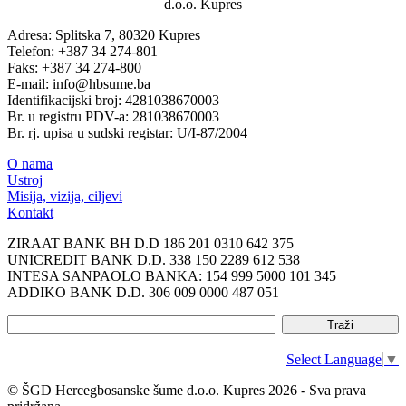
d.o.o. Kupres
Adresa: Splitska 7, 80320 Kupres
Telefon: +387 34 274-801
Faks: +387 34 274-800
E-mail: info@hbsume.ba
Identifikacijski broj: 4281038670003
Br. u registru PDV-a: 281038670003
Br. rj. upisa u sudski registar: U/I-87/2004
O nama
Ustroj
Misija, vizija, ciljevi
Kontakt
ZIRAAT BANK BH D.D 186 201 0310 642 375
UNICREDIT BANK D.D. 338 150 2289 612 538
INTESA SANPAOLO BANKA: 154 999 5000 101 345
ADDIKO BANK D.D. 306 009 0000 487 051
Select Language
▼
© ŠGD Hercegbosanske šume d.o.o. Kupres 2026 - Sva prava