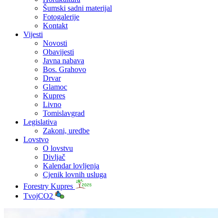
Šumski sadni materijal
Fotogalerije
Kontakt
Vijesti
Novosti
Obavijesti
Javna nabava
Bos. Grahovo
Drvar
Glamoc
Kupres
Livno
Tomislavgrad
Legislativa
Zakoni, uredbe
Lovstvo
O lovstvu
Divljač
Kalendar lovljenja
Cjenik lovnih usluga
Forestry Kupres
TvojCO2