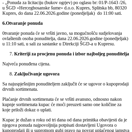
- „Ponuda za licitaciju (bukov ogrjev) po oglasu br: 01/P-1643 /26,
u ŠGD «Hercegbosanske šume» d.o.o. Kupres, Splitska bb, 80320
Kupres, do dana 22.06.2026.godine (ponedjeljak) do 11:00 sati.
6.Otvaranje ponuda
0tvaranje ponuda će se vršiti javno, sa mogućnošću sudjelovanja
ovlaštenih osoba ponuditelja, dana 22.06.2026.godine (ponedjeljak)
u 11:10 sati, u sali za sastanke u Direkciji ŠGD-a u Kupresu.
Kriteriji za procjenu ponuda i izbor najboljeg ponuditelja
Najveća ponuđena cijena.
Zaključivanje ugovora
Sa najuspješnijim ponuditeljem zaključit će se ugovor o kupoprodaji
drvnih sortimenata.
Plaćanje drvnih sortimenata će se vršiti avansno, odnosno nakon
kupnje sortimenata kupac će moći preuzeti samo one količine za
koje priloži dokaz o uplati.
Kupac je dužan u roku od tri dana od dana primitka obavijesti da je
njegova ponuda najpovoljnija potpisati dostavljeni Ugovora o
kupoprodaji ili u suprotnom gubi pravo na povrat uplaćenog jamstva