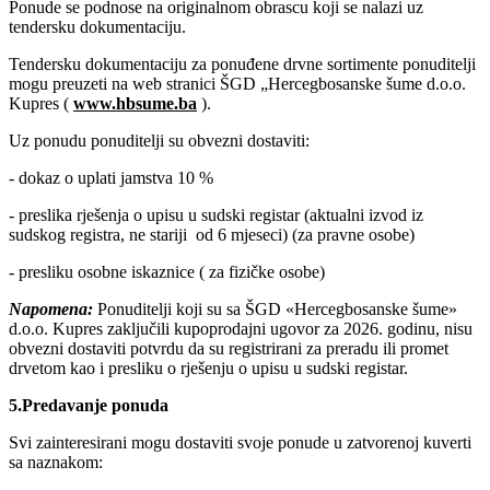
Ponude se podnose na originalnom obrascu koji se nalazi uz
tendersku dokumentaciju.
Tendersku dokumentaciju za ponuđene drvne sortimente ponuditelji
mogu preuzeti na web stranici ŠGD „Hercegbosanske šume d.o.o.
Kupres (
www.hbsume.ba
).
Uz ponudu ponuditelji su obvezni dostaviti:
- dokaz o uplati jamstva 10 %
- preslika rješenja o upisu u sudski registar (aktualni izvod iz
sudskog registra, ne stariji od 6 mjeseci) (za pravne osobe)
- presliku osobne iskaznice ( za fizičke osobe)
Napomena:
Ponuditelji koji su sa ŠGD «Hercegbosanske šume»
d.o.o. Kupres zaključili kupoprodajni ugovor za 2026. godinu, nisu
obvezni dostaviti potvrdu da su registrirani za preradu ili promet
drvetom kao i presliku o rješenju o upisu u sudski registar.
5.Predavanje ponuda
Svi zainteresirani mogu dostaviti svoje ponude u zatvorenoj kuverti
sa naznakom: