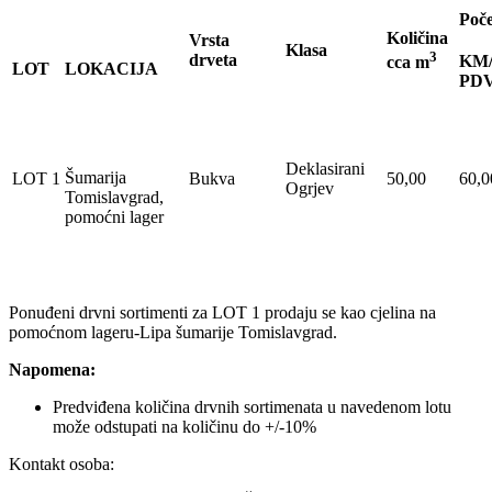
Poče
Količina
Vrsta
Klasa
3
drveta
KM
cca m
LOT
LOKACIJA
PDV
Deklasirani
Šumarija
LOT 1
Bukva
50,00
60,0
Ogrjev
Tomislavgrad,
pomoćni lager
Ponuđeni drvni sortimenti za LOT 1 prodaju se kao cjelina na
pomoćnom lageru-Lipa šumarije Tomislavgrad.
Napomena:
Predviđena količina drvnih sortimenata u navedenom lotu
može odstupati na količinu do +/-10%
Kontakt osoba: