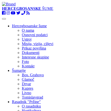
HERCEGBOSANSKE
ŠUME
Toggle
navigation
Hercegbosanske šume
O nama
Osnovni podatci
Ustroj
Misija, vizija, ciljevi
Prikaz površina
Dokumenti
Interesne skupine
Foto
Kontakt
Šumarije
Bos. Grahovo
Glamoč
Drvar
Kupres
Livno
Tomislavgrad
Rasadnik "Pržine"
O rasadniku
Hortikultura