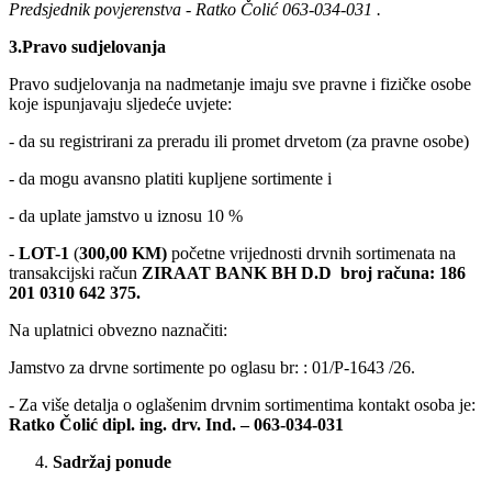
Predsjednik povjerenstva - Ratko Čolić 063-034-031 .
3.Pravo sudjelovanja
Pravo sudjelovanja na nadmetanje imaju sve pravne i fizičke osobe
koje ispunjavaju sljedeće uvjete:
- da su registrirani za preradu ili promet drvetom (za pravne osobe)
- da mogu avansno platiti kupljene sortimente i
- da uplate jamstvo u iznosu 10 %
-
LOT-1
(
300,00
KM)
početne vrijednosti drvnih sortimenata na
transakcijski račun
ZIRAAT BANK BH D.D
broj računa:
186
201 0310 642 375.
Na uplatnici obvezno naznačiti:
Jamstvo za drvne sortimente po oglasu br: : 01/P-1643 /26.
- Za više detalja o oglašenim drvnim sortimentima kontakt osoba je:
Ratko Čolić
dipl. ing. drv. Ind. – 063-034-031
Sadržaj ponude