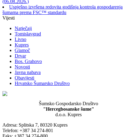
(06.08.2026.)
Uspješno izvršena redovita godišnja kontrola gospodarenja
šumama prema FSC™ standardu
Vijesti
Natječaji
Tomislavgrad
Livno
Kupres
Glamoč
Drvar
Bos. Grahovo
Novosti
Javna nabava
Obavijesti
Hrvatsko Šumarsko Društvo
Šumsko Gospodarsko Društvo
"Hercegbosanske šume"
d.o.o. Kupres
Adresa: Splitska 7, 80320 Kupres
Telefon: +387 34 274-801
Faks: +387 34 274-800