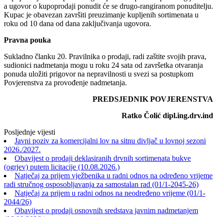
a ugovor o kupoprodaji ponudit će se drugo-rangiranom ponuditelju.
Kupac je obavezan završiti preuzimanje kupljenih sortimenata u
roku od 10 dana od dana zaključivanja ugovora.
Pravna pouka
Sukladno članku 20. Pravilnika o prodaji, radi zaštite svojih prava,
sudionici nadmetanja mogu u roku 24 sata od završetka otvaranja
ponuda uložiti prigovor na nepravilnosti u svezi sa postupkom
Povjerenstva za provođenje nadmetanja.
PREDSJEDNIK POVJERENSTVA
Ratko Čolić dipl.ing.drv.ind
Posljednje vijesti
Javni poziv za komercijalni lov na sitnu divljač u lovnoj sezoni
2026./2027.
Obavijest o prodaji deklasiranih drvnih sortimenata bukve
(ogrjev) putem licitacije (10.08.2026.)
Natječaj za prijem vježbenika u radni odnos na određeno vrijeme
radi stručnog osposobljavanja za samostalan rad (01/1-2045-26)
Natječaj za prijem u radni odnos na neodređeno vrijeme (01/1-
2044/26)
Obavijest o prodaji osnovnih sredstava javnim nadmetanjem