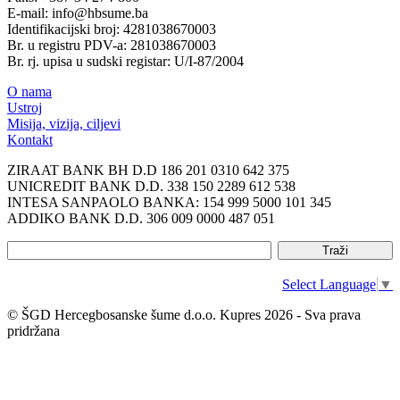
E-mail: info@hbsume.ba
Identifikacijski broj: 4281038670003
Br. u registru PDV-a: 281038670003
Br. rj. upisa u sudski registar: U/I-87/2004
O nama
Ustroj
Misija, vizija, ciljevi
Kontakt
ZIRAAT BANK BH D.D 186 201 0310 642 375
UNICREDIT BANK D.D. 338 150 2289 612 538
INTESA SANPAOLO BANKA: 154 999 5000 101 345
ADDIKO BANK D.D. 306 009 0000 487 051
Select Language
▼
© ŠGD Hercegbosanske šume d.o.o. Kupres 2026 - Sva prava
pridržana