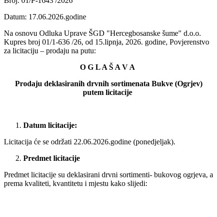
Broj: 01/P-1643 /2026
Datum: 17.06.2026.godine
Na osnovu Odluka Uprave ŠGD "Hercegbosanske šume" d.o.o.
Kupres broj 01/1-636 /26, od 15.lipnja, 2026. godine, Povjerenstvo
za licitaciju – prodaju na putu:
O G L A Š A V A
Prodaju deklasiranih drvnih sortimenata Bukve (Ogrjev)
putem licitacije
Datum licitacije:
Licitacija će se održati 22.06.2026.godine (ponedjeljak).
Predmet licitacije
Predmet licitacije su deklasirani drvni sortimenti- bukovog ogrjeva, a
prema kvaliteti, kvantitetu i mjestu kako slijedi: