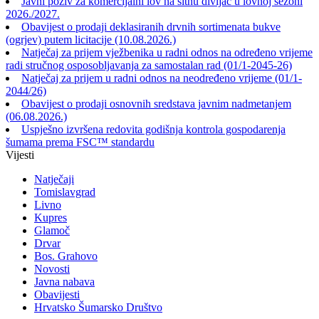
Javni poziv za komercijalni lov na sitnu divljač u lovnoj sezoni
2026./2027.
Obavijest o prodaji deklasiranih drvnih sortimenata bukve
(ogrjev) putem licitacije (10.08.2026.)
Natječaj za prijem vježbenika u radni odnos na određeno vrijeme
radi stručnog osposobljavanja za samostalan rad (01/1-2045-26)
Natječaj za prijem u radni odnos na neodređeno vrijeme (01/1-
2044/26)
Obavijest o prodaji osnovnih sredstava javnim nadmetanjem
(06.08.2026.)
Uspješno izvršena redovita godišnja kontrola gospodarenja
šumama prema FSC™ standardu
Vijesti
Natječaji
Tomislavgrad
Livno
Kupres
Glamoč
Drvar
Bos. Grahovo
Novosti
Javna nabava
Obavijesti
Hrvatsko Šumarsko Društvo