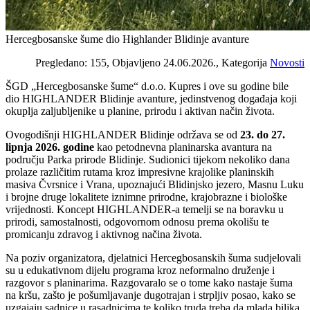
Hercegbosanske šume dio Highlander Blidinje avanture
Pregledano: 155, Objavljeno 24.06.2026., Kategorija
Novosti
ŠGD „Hercegbosanske šume“ d.o.o. Kupres i ove su godine bile
dio HIGHLANDER Blidinje avanture, jedinstvenog događaja koji
okuplja zaljubljenike u planine, prirodu i aktivan način života.
Ovogodišnji HIGHLANDER Blidinje održava se od
23. do 27.
lipnja 2026. godine
kao petodnevna planinarska avantura na
području Parka prirode Blidinje. Sudionici tijekom nekoliko dana
prolaze različitim rutama kroz impresivne krajolike planinskih
masiva Čvrsnice i Vrana, upoznajući Blidinjsko jezero, Masnu Luku
i brojne druge lokalitete iznimne prirodne, krajobrazne i biološke
vrijednosti. Koncept HIGHLANDER-a temelji se na boravku u
prirodi, samostalnosti, odgovornom odnosu prema okolišu te
promicanju zdravog i aktivnog načina života.
Na poziv organizatora, djelatnici Hercegbosanskih šuma sudjelovali
su u edukativnom dijelu programa kroz neformalno druženje i
razgovor s planinarima. Razgovaralo se o tome kako nastaje šuma
na kršu, zašto je pošumljavanje dugotrajan i strpljiv posao, kako se
uzgajaju sadnice u rasadnicima te koliko truda treba da mlada biljka