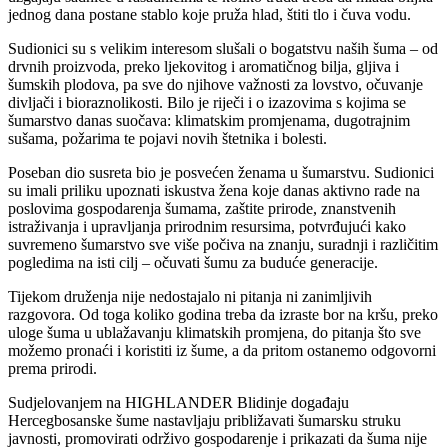
jednog dana postane stablo koje pruža hlad, štiti tlo i čuva vodu.
Sudionici su s velikim interesom slušali o bogatstvu naših šuma – od
drvnih proizvoda, preko ljekovitog i aromatičnog bilja, gljiva i
šumskih plodova, pa sve do njihove važnosti za lovstvo, očuvanje
divljači i bioraznolikosti. Bilo je riječi i o izazovima s kojima se
šumarstvo danas suočava: klimatskim promjenama, dugotrajnim
sušama, požarima te pojavi novih štetnika i bolesti.
Poseban dio susreta bio je posvećen ženama u šumarstvu. Sudionici
su imali priliku upoznati iskustva žena koje danas aktivno rade na
poslovima gospodarenja šumama, zaštite prirode, znanstvenih
istraživanja i upravljanja prirodnim resursima, potvrđujući kako
suvremeno šumarstvo sve više počiva na znanju, suradnji i različitim
pogledima na isti cilj – očuvati šumu za buduće generacije.
Tijekom druženja nije nedostajalo ni pitanja ni zanimljivih
razgovora. Od toga koliko godina treba da izraste bor na kršu, preko
uloge šuma u ublažavanju klimatskih promjena, do pitanja što sve
možemo pronaći i koristiti iz šume, a da pritom ostanemo odgovorni
prema prirodi.
Sudjelovanjem na HIGHLANDER Blidinje događaju
Hercegbosanske šume nastavljaju približavati šumarsku struku
javnosti, promovirati održivo gospodarenje i prikazati da šuma nije