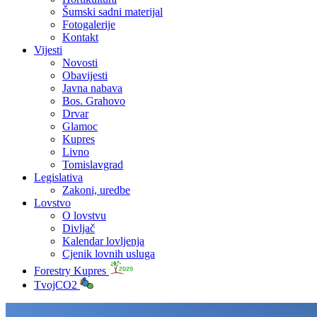
Šumski sadni materijal
Fotogalerije
Kontakt
Vijesti
Novosti
Obavijesti
Javna nabava
Bos. Grahovo
Drvar
Glamoc
Kupres
Livno
Tomislavgrad
Legislativa
Zakoni, uredbe
Lovstvo
O lovstvu
Divljač
Kalendar lovljenja
Cjenik lovnih usluga
Forestry Kupres
TvojCO2