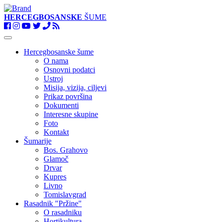
HERCEGBOSANSKE
ŠUME
Toggle
navigation
Hercegbosanske šume
O nama
Osnovni podatci
Ustroj
Misija, vizija, ciljevi
Prikaz površina
Dokumenti
Interesne skupine
Foto
Kontakt
Šumarije
Bos. Grahovo
Glamoč
Drvar
Kupres
Livno
Tomislavgrad
Rasadnik "Pržine"
O rasadniku
Hortikultura