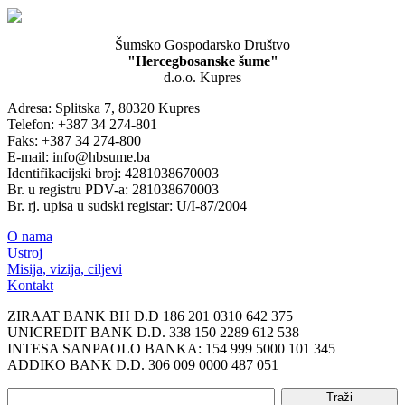
Šumsko Gospodarsko Društvo
"Hercegbosanske šume"
d.o.o. Kupres
Adresa: Splitska 7, 80320 Kupres
Telefon: +387 34 274-801
Faks: +387 34 274-800
E-mail: info@hbsume.ba
Identifikacijski broj: 4281038670003
Br. u registru PDV-a: 281038670003
Br. rj. upisa u sudski registar: U/I-87/2004
O nama
Ustroj
Misija, vizija, ciljevi
Kontakt
ZIRAAT BANK BH D.D 186 201 0310 642 375
UNICREDIT BANK D.D. 338 150 2289 612 538
INTESA SANPAOLO BANKA: 154 999 5000 101 345
ADDIKO BANK D.D. 306 009 0000 487 051